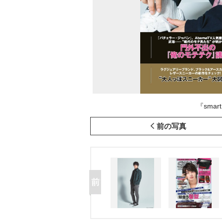
『sma
前の写真