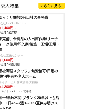
さらに見る
ゆっくり9時30分出社の事務職
会社I・PARTNERS
1,400円～
社員 / 愛知県
寮完備」食料品の入出庫作業/リーチ
ォーク使用/即入寮/製造・工場/工場・
造
式会社京栄センター
1,600円
社員 / 神奈川県
福祉調理スタッフ」無資格可/日勤の
/住宅型有料老人ホーム
居宅サービス 株式会社/大曲椿
1,200円～
バイト・パート / 北海道
育士/年齢不問 ブランク20年以上も活
中・1日4h～/週3～OK/夏休み明けス
ートOK