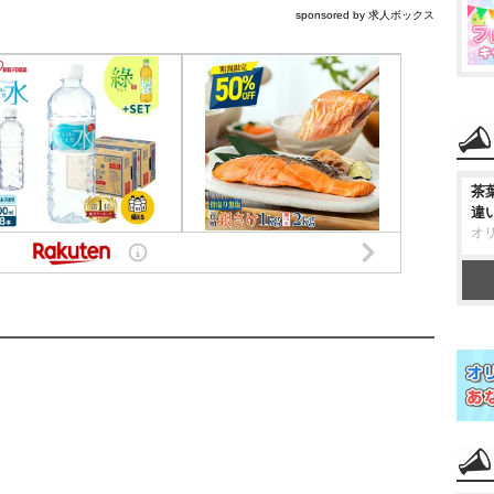
sponsored by 求人ボックス
茶
違
オ