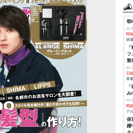
朝
株式
時給
派遣
「
フ
製
株
日給
派遣
「
み
MT
時給
アル
保
躍
タ