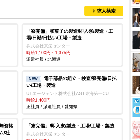
求人検索
「寮完備」和菓子の製造/即入寮/製造・工
場/日勤/日払い/工場・製造
株式会社京栄センター
時給1,100円～1,375円
派遣社員 / 北海道
電子部品の組立・検査/寮完備/日払
NEW
い/工場・製造
UTエージェント株式会社AGT東海第一CU
時給1,400円
正社員 / 派遣社員 / 愛知県
/無資格
「寮完備」/即入寮/製造・工場/工場・製造
ム/社
株式会社京栄センター