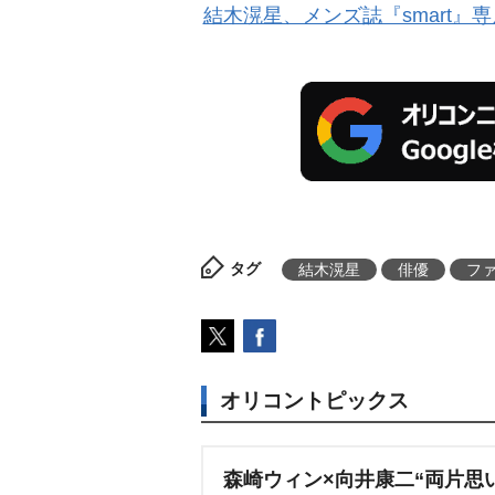
結木滉星、メンズ誌『smart
タグ
結木滉星
俳優
フ
オリコントピックス
森崎ウィン×向井康二“両片思