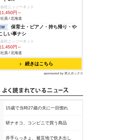
式会社ニッソーネット
1,450円～
社員 / 北海道
保育士・ピアノ・持ち帰り・
EW
しい事ナシ
式会社ニッソーネット
1,450円～
社員 / 北海道
続きはこちら
sponsored by 求人ボックス
15歳で当時27歳の夫に一目惚れ
研ナオコ、コンビニで買う商品
井手らっきょ、被災地で炊き出し