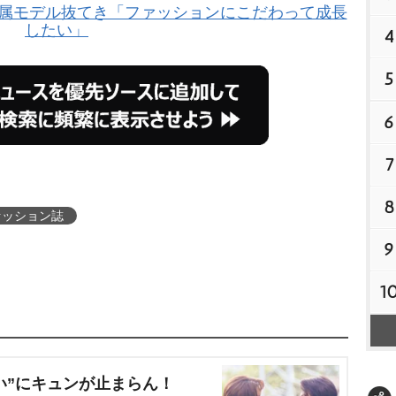
』専属モデル抜てき「ファッションにこだわって成長
したい」
4
5
6
7
8
ァッション誌
9
1
い”にキュンが止まらん！