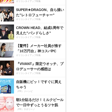
オリコンタイアップ特集
SUPER★DRAGON、自ら描い
た”レトロフューチャー”
オリコンタイアップ特集
CROWN HEAD、結成1周年で
見えた”バンドらしさ”
オリコンタイアップ特集
【驚愕】メーカー社員が推す
「10万円台」神コスパPC
オリコンタイアップ特集
『VIVANT』限定ウオッチ、プ
ロデューサーの感想は
オリコンタイアップ特集
自販機にピッ！ですぐに買え
ちゃう
（PR）ジハンピ
朝1分貼るだけ！ミルクピール
で一日中ずっとうるツヤ肌
（PR）サボリーノ