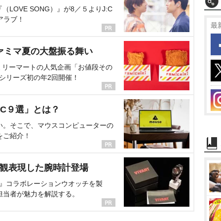
OVE SONG）』が8／５よりJ:C
アラブ！
最
ァミマ夏の大盤振る舞い
ミリーマートの人気企画「お値段その
、シリーズ初の年2回開催！
C９選」とは？
い。そこで、マウスコンピューターの
をご紹介！
界観表現した腕時計登場
NT』コラボレーションウオッチを製
担当者が魅力を解説する。