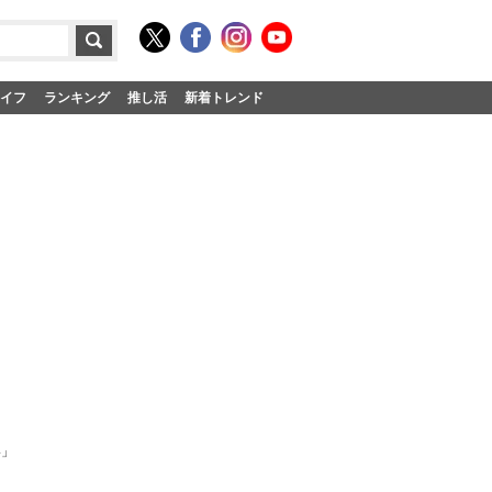
イフ
ランキング
推し活
新着トレンド
い」