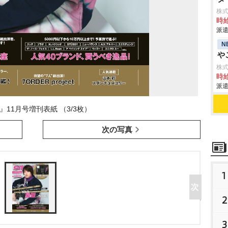
株
時給
派遣
N
こ
株
時給
派遣
rt』11月号増刊表紙 （3/3枚）
次の写真
1
2
3