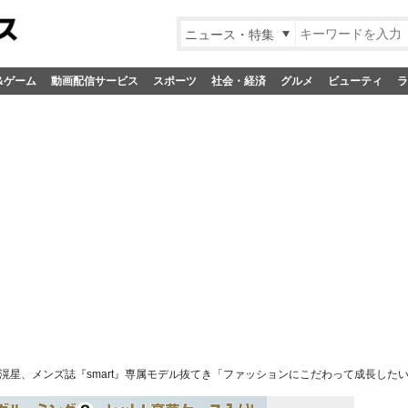
ニュース・特集
&ゲーム
動画配信サービス
スポーツ
社会・経済
グルメ
ビューティ
ラ
滉星、メンズ誌『smart』専属モデル抜てき「ファッションにこだわって成長した