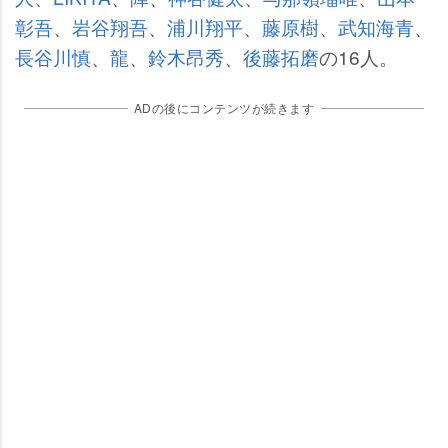
彰吾
、
谷翔吾
、
浦川翔平
、
藤原樹
、
武知海青
、
長谷川慎
、
龍
、
鈴木昂秀
、
後藤拓磨
の16人。
ADの後にコンテンツが続きます