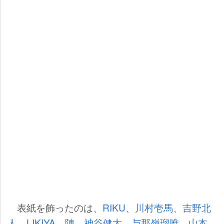
表紙を飾ったのは、
RIKU
、
川村壱馬
、
吉野北
人
、
LIKIYA
、
陣
、
神谷健太
、
与那嶺瑠唯
、
山本