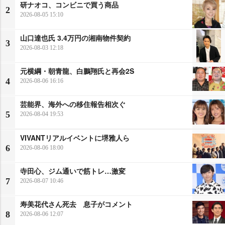
研ナオコ、コンビニで買う商品
2
2026-08-05 15:10
山口達也氏 3.4万円の湘南物件契約
3
2026-08-03 12:18
元横綱・朝青龍、白鵬翔氏と再会2S
4
2026-08-06 16:16
芸能界、海外への移住報告相次ぐ
5
2026-08-04 19:53
VIVANTリアルイベントに堺雅人ら
6
2026-08-06 18:00
寺田心、ジム通いで筋トレ…激変
7
2026-08-07 10:46
寿美花代さん死去 息子がコメント
8
2026-08-06 12:07