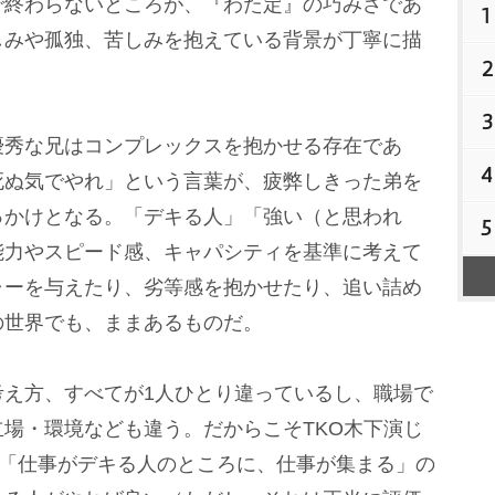
で終わらないところが、『わた定』の巧みさであ
1
しみや孤独、苦しみを抱えている背景が丁寧に描
2
3
秀な兄はコンプレックスを抱かせる存在であ
4
死ぬ気でやれ」という言葉が、疲弊しきった弟を
っかけとなる。「デキる人」「強い（と思われ
5
能力やスピード感、キャパシティを基準に考えて
ャーを与えたり、劣等感を抱かせたり、追い詰め
の世界でも、ままあるものだ。
え方、すべてが1人ひとり違っているし、職場で
場・環境なども違う。だからこそTKO木下演じ
、「仕事がデキる人のところに、仕事が集まる」の