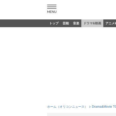
トップ
芸能
音楽
ドラマ&映画
アニメ
ホーム（オリコンニュース）
Drama&Movie T