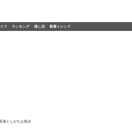
イフ
ランキング
推し活
新着トレンド
見落としがちな視点