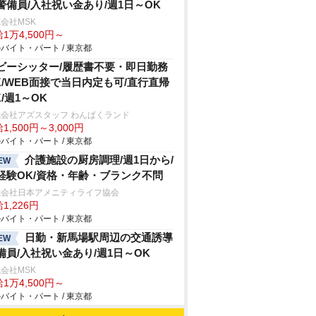
警備員/入社祝い金あり/週1日～OK
会社MSK
1万4,500円～
バイト・パート / 東京都
ビーシッター/履歴書不要・即日勤務
K/WEB面接で当日内定も可/直行直帰
K/週1～OK
会社アズスタッフ わんぱくランド
1,500円～3,000円
バイト・パート / 東京都
介護施設の厨房調理/週1日から/
EW
経験OK/資格・年齢・ブランク不問
式会社日本アメニティライフ協会
1,226円
バイト・パート / 東京都
日勤・新馬場駅周辺の交通誘導
EW
備員/入社祝い金あり/週1日～OK
会社MSK
1万4,500円～
バイト・パート / 東京都