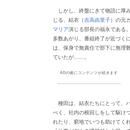
しかし、終盤にきて物語に厚み
じる、結衣（
吉高由里子
）の元
マリア
演じる部長の福永である
多数あがり、番組終了が近づく
は、保身で無責任で部下に無理
ていたが……。
ADの後にコンテンツが続きます
種田は、結衣たちにとって、パ
べく、社内の根回しをして駆け
れたり、窮地でいつも助けてく