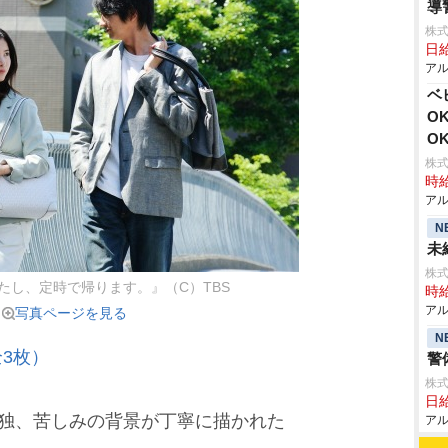
導
株式
日給
アル
ベ
O
O
株式
時給
アル
N
未
株
たし、定時で帰ります。』（C）TBS
時給
アル
写真ページを見る
N
3枚）
警
株式
日給
孤独、苦しみの背景が丁寧に描かれた
アル