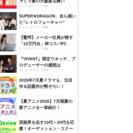
ァミマ夏の大盤振る舞い
オリコンタイアップ特集
SUPER★DRAGON、自ら描い
た”レトロフューチャー”
オリコンタイアップ特集
【驚愕】メーカー社員が推す
「10万円台」神コスパPC
オリコンタイアップ特集
『VIVANT』限定ウオッチ、プ
ロデューサーの感想は
オリコンタイアップ特集
2026年7月夏ドラマも、注目
作＆話題作が勢ぞろい！
【夏アニメ2026】7月期夏の
新アニメを一挙紹介！
芸能界を志す10代～20代を応
援！オーディション・スクー