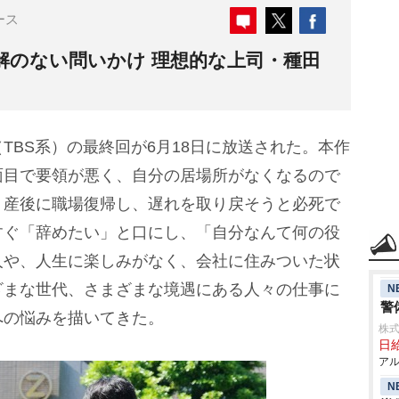
ース
解のない問いかけ 理想的な上司・種田
TBS系）の最終回が6月18日に放送された。本作
面目で要領が悪く、自分の居場所がなくなるので
、産後に職場復帰し、遅れを取り戻そうと必死で
すぐ「辞めたい」と口にし、「自分なんて何の役
人や、人生に楽しみがなく、会社に住みついた状
ざまな世代、さまざまな境遇にある人々の仕事に
N
警
への悩みを描いてきた。
株式
日給
アル
N