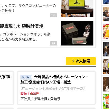
い。そこで、マウスコンピューターの
をご紹介！
界観表現した腕時計登場
NT』コラボレーションウオッチを製
担当者が魅力を解説する。
求人検索
入寮/製
金属製品の機械オペレーション・
NEW
加工/寮完備/日払い/工場・製造
UTエージェント株式会社AGT東海第一CU
時給1,600円
正社員 / 派遣社員 / 愛知県