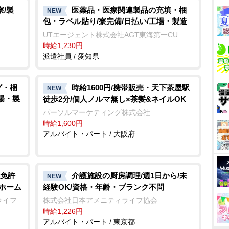
/製
医薬品・医療関連製品の充填・梱
NEW
包・ラベル貼り/寮完備/日払い/工場・製造
UTエージェント株式会社AGT東海第一CU
時給1,230円
派遣社員 / 愛知県
グ・梱
時給1600円/携帯販売・天下茶屋駅
NEW
工場・製
徒歩2分/個人ノルマ無し×茶髪&ネイルOK
パーソルマーケティング株式会社
時給1,600円
アルバイト・パート / 大阪府
免許
介護施設の厨房調理/週1日から/未
NEW
人ホーム
経験OK/資格・年齢・ブランク不問
ライフ
株式会社日本アメニティライフ協会
時給1,226円
アルバイト・パート / 東京都