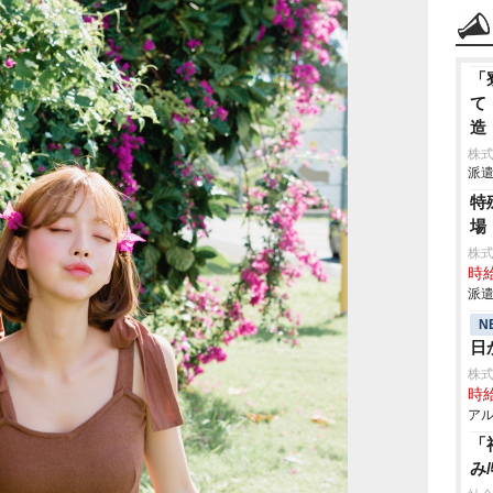
「
て
造
株
派遣
特
場
株
時給
派遣
N
日
株
時給
アル
「
み