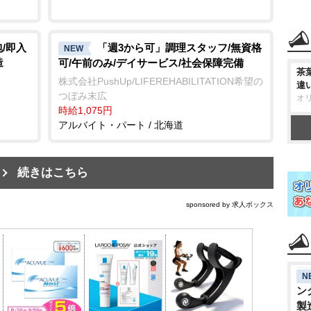
/即入
「週3から可」調理スタッフ/無資格
NEW
造
可/午前のみ/デイサービス/社会保障完備
茶
株式会社PushUp/LIFEREHABILITATION希望の
違
つぼみ末広
オ
時給1,075円
アルバイト・パート / 北海道
続きはこちら
sponsored by 求人ボックス
N
ン
製