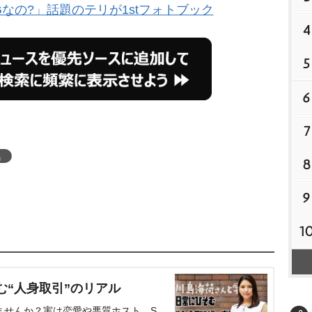
なの?」話題のテリが1stフォトブック
4
5
6
7
集
8
9
1
む“人身取引”のリアル
ませんか？実は恋愛や悪質ホスト、S