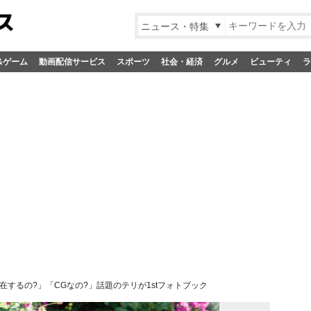
ニュース・特集
&ゲーム
動画配信サービス
スポーツ
社会・経済
グルメ
ビューティ
ラ
在するの?」「CGなの?」話題のテリが1stフォトブック