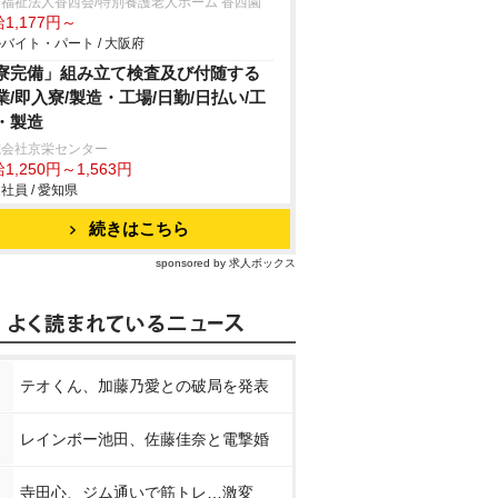
福祉法人香西会/特別養護老人ホーム 香西園
1,177円～
バイト・パート / 大阪府
寮完備」組み立て検査及び付随する
業/即入寮/製造・工場/日勤/日払い/工
・製造
式会社京栄センター
1,250円～1,563円
社員 / 愛知県
続きはこちら
sponsored by 求人ボックス
テオくん、加藤乃愛との破局を発表
レインボー池田、佐藤佳奈と電撃婚
寺田心、ジム通いで筋トレ…激変