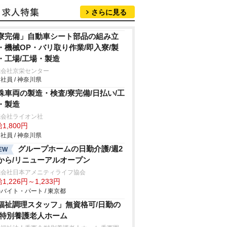
さらに見る
寮完備」自動車シート部品の組み立
・機械OP・バリ取り作業/即入寮/製
・工場/工場・製造
式会社京栄センター
社員 / 神奈川県
殊車両の製造・検査/寮完備/日払い/工
・製造
式会社ライオン社
1,800円
社員 / 神奈川県
グループホームの日勤介護/週2
EW
から/リニューアルオープン
式会社日本アメニティライフ協会
1,226円～1,233円
バイト・パート / 東京都
福祉調理スタッフ」無資格可/日勤の
/特別養護老人ホーム