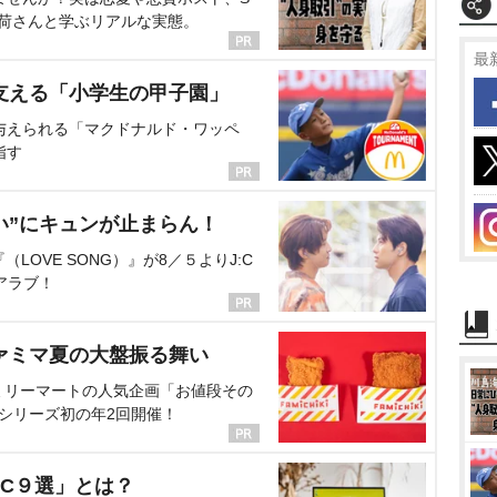
海荷さんと学ぶリアルな実態。
最
支える「小学生の甲子園」
与えられる「マクドナルド・ワッペ
指す
い”にキュンが止まらん！
OVE SONG）』が8／５よりJ:C
アラブ！
ァミマ夏の大盤振る舞い
ミリーマートの人気企画「お値段その
、シリーズ初の年2回開催！
C９選」とは？