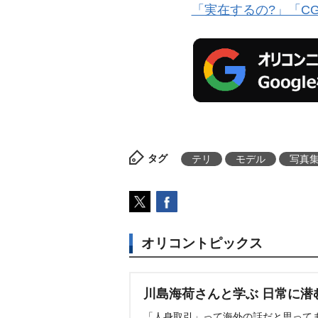
「実在するの?」「CG
タグ
テリ
モデル
写真
オリコントピックス
川島海荷さんと学ぶ 日常に潜
「人身取引」って海外の話だと思って