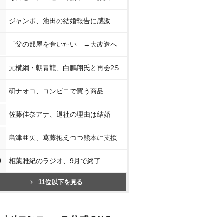
ジャンボ、池田の結婚報告に感激
「父の部屋を奪いたい」→大改造へ
元横綱・朝青龍、白鵬翔氏と再会2S
研ナオコ、コンビニで買う商品
佐藤佳奈アナ、退社の理由は結婚
島津亜矢、葛藤抱えつつ熊本に支援
0
相葉雅紀のラジオ、9月で終了
11位以下を見る