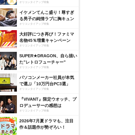
オリコンタイアップ特集
イケメンてんこ盛り！尊すぎ
る男子の純情ラブに胸キュン
オリコンタイアップ特集
大好評につき再び！ファミマ
名物45％増量キャンペーン
オリコンタイアップ特集
SUPER★DRAGON、自ら描い
た”レトロフューチャー”
オリコンタイアップ特集
パソコンメーカー社員が本気
で選ぶ「10万円台PC3選」
オリコンタイアップ特集
『VIVANT』限定ウオッチ、プ
ロデューサーの感想は
オリコンタイアップ特集
2026年7月夏ドラマも、注目
作＆話題作が勢ぞろい！