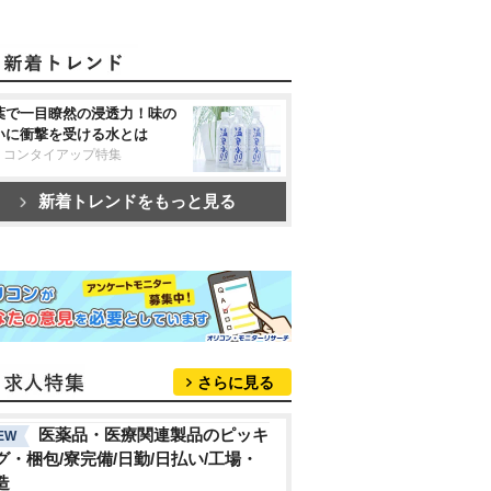
葉で一目瞭然の浸透力！味の
いに衝撃を受ける水とは
リコンタイアップ特集
新着トレンドをもっと見る
さらに見る
医薬品・医療関連製品のピッキ
EW
グ・梱包/寮完備/日勤/日払い/工場・
造