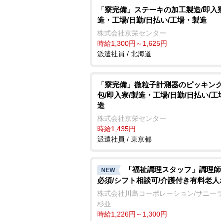
「寮完備」ステーキの加工製造/即入寮
造・工場/日勤/日払い/工場・製造
株式会社京栄センター
時給1,300円～1,625円
派遣社員 / 北海道
「寮完備」微粒子計測器のピッキン
包/即入寮/製造・工場/日勤/日払い/
造
株式会社京栄センター
時給1,435円
派遣社員 / 東京都
「福祉調理スタッフ」調理師
NEW
必須/シフト相談可/介護付き有料老
株式会社川島コーポレーション/サニー
杉並
時給1,226円～1,300円