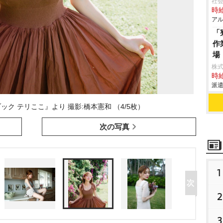
社会
時給
アル
「
作
場
株
時給
派遣
ブック テリここ』より 撮影:橋本憲和 （4/5枚）
次の写真
1
2
3