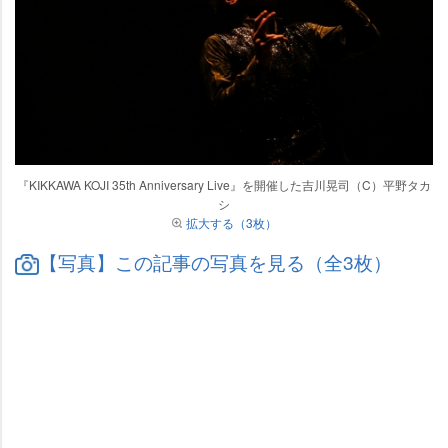
『KIKKAWA KOJI 35th Anniversary Live』を開催した吉川晃司（C）平野タカ
シ
拡大する（3枚）
【写真】この記事の写真を見る（全3枚）