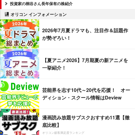
投資家の桐谷さん長年保有の株紹介
オリコン インフォメーション
2026年7月夏ドラマも、注目作＆話題作
が勢ぞろい！
【夏アニメ2026】7月期夏の新アニメを
一挙紹介！
芸能界を志す10代～20代を応援！ オー
ディション・スクール情報はDeview
漫画読み放題サブスクおすすめ11選【徹
底比較】
オリコン顧客満足度ランキング