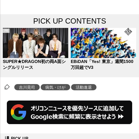
PICK UP CONTENTS
SUPER★DRAGON初の両A面シ
EBiDAN「Yes! 東京」週間1500
ングルリリース
万回超でV3
吉川晃司
病気・けが
活動進退
PICK UP