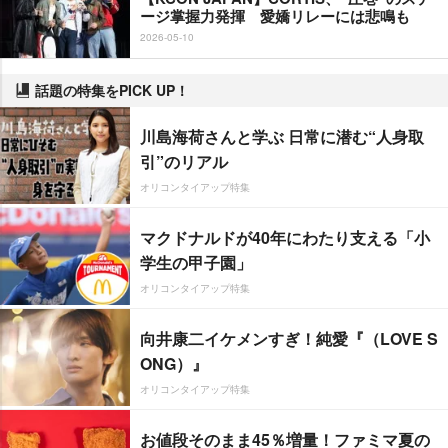
ージ掌握力発揮 愛嬌リレーには悲鳴も
2026-05-10
話題の特集をPICK UP！
川島海荷さんと学ぶ 日常に潜む“人身取
引”のリアル
オリコンタイアップ特集
マクドナルドが40年にわたり支える「小
学生の甲子園」
オリコンタイアップ特集
向井康二イケメンすぎ！純愛『（LOVE S
ONG）』
オリコンタイアップ特集
お値段そのまま45％増量！ファミマ夏の