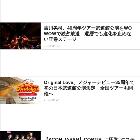
吉川晃司、40周年ツアー武道館公演をWO
WOWで独占放送 還暦でも進化を止めな
い圧巻ステージ
2025-04-30
Original Love、メジャーデビュー35周年で
初の日本武道館公演決定 全国ツアーも開
催へ
2026-01-25
【KCON JAPAN】CORTIS、“圧巻”のステ