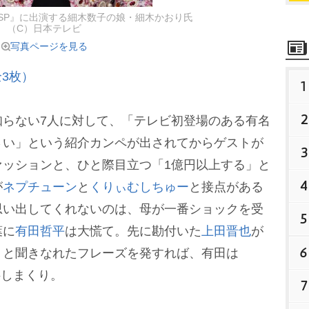
時間SP』に出演する細木数子の娘・細木かおり氏
（C）日本テレビ
写真ページを見る
3枚）
1
2
らない7人に対して、「テレビ初登場のある有名
さい」という紹介カンペが出されてからゲストが
3
ァッションと、ひと際目立つ「1億円以上する」と
4
が
ネプチューン
と
くりぃむしちゅー
と接点がある
思い出してくれないのは、母が一番ショックを受
5
葉に
有田哲平
は大慌て。先に勘付いた
上田晋也
が
6
」と聞きなれたフレーズを発すれば、有田は
揺しまくり。
7