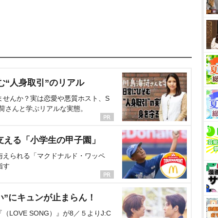
む“人身取引”のリアル
ませんか？実は恋愛や悪質ホスト、S
海荷さんと学ぶリアルな実態。
支える「小学生の甲子園」
与えられる「マクドナルド・ワッペ
指す
い”にキュンが止まらん！
OVE SONG）』が8／５よりJ:C