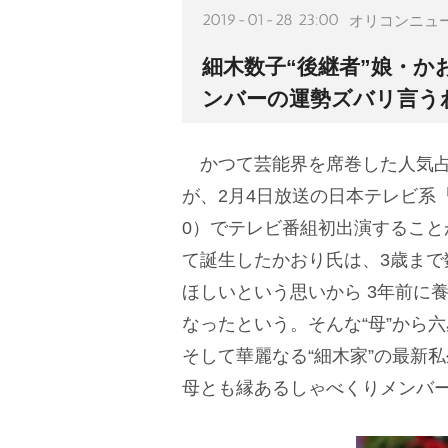
2019-01-28 23:00
オリコンニュ
細木数子“後継者”娘・か
ンバーの運勢ズバリ言う
かつて芸能界を席巻した人気
が、2月4日放送の日本テレビ系『
0）でテレビ番組初出演すること
て誕生したかおり氏は、3歳ま
ほしいという思いから 3年前に
なったという。そんな“母”から
そして華麗なる“細木家”の最新
母とも縁あるしゃべくりメンバー