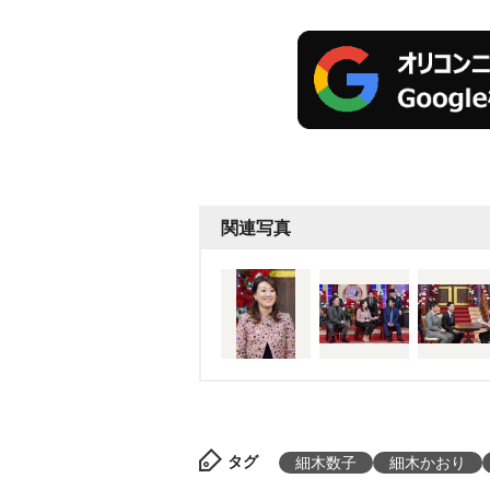
関連写真
タグ
細木数子
細木かおり