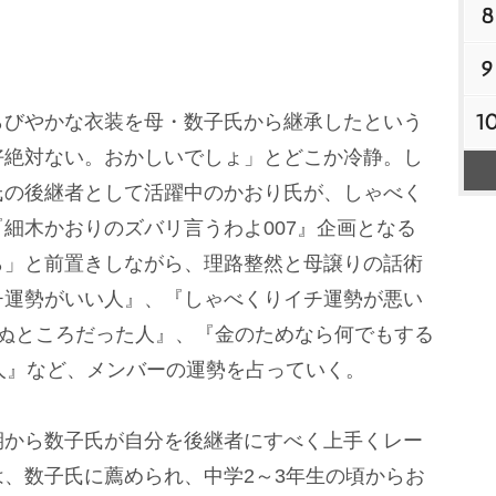
8
9
1
びやかな衣装を母・数子氏から継承したという
好絶対ない。おかしいでしょ」とどこか冷静。し
氏の後継者として活躍中のかおり氏が、しゃべく
細木かおりのズバリ言うわよ007』企画となる
ら」と前置きしながら、理路整然と母譲りの話術
チ運勢がいい人』、『しゃべくりイチ運勢が悪い
死ぬところだった人』、『金のためなら何でもする
人』など、メンバーの運勢を占っていく。
から数子氏が自分を後継者にすべく上手くレー
、数子氏に薦められ、中学2～3年生の頃からお