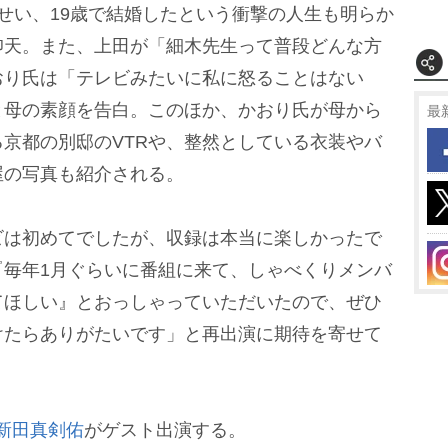
せい、19歳で結婚したという衝撃の人生も明らか
仰天。また、上田が「細木先生って普段どんな方
おり氏は「テレビみたいに私に怒ることはない
と母の素顔を告白。このほか、かおり氏が母から
最
京都の別邸のVTRや、整然としている衣装やバ
屋の写真も紹介される。
は初めてでしたが、収録は本当に楽しかったで
『毎年1月ぐらいに番組に来て、しゃべくりメンバ
てほしい』とおっしゃっていただいたので、ぜひ
けたらありがたいです」と再出演に期待を寄せて
新田真剣佑
がゲスト出演する。