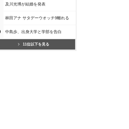
及川光博が結婚を発表
林田アナ サタデーウオッチ9離れる
0
中島歩、出身大学と学部を告白
11位以下を見る