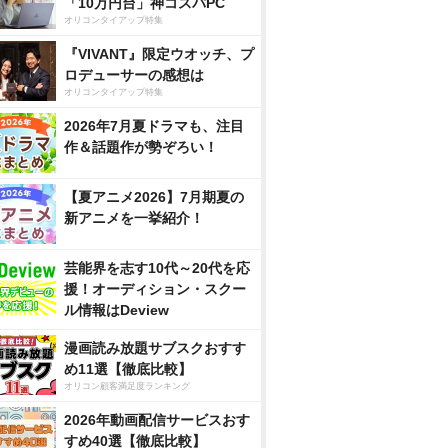
「10万円台」神コスパPC
オリコンタイアップ特集
『VIVANT』限定ウオッチ、プ
ロデューサーの感想は
オリコンタイアップ特集
2026年7月夏ドラマも、注目
作＆話題作が勢ぞろい！
【夏アニメ2026】7月期夏の
新アニメを一挙紹介！
芸能界を志す10代～20代を応
援！オーディション・スクー
ル情報はDeview
漫画読み放題サブスクおすす
め11選【徹底比較】
オリコン顧客満足度ランキング
2026年動画配信サービスおす
すめ40選【徹底比較】