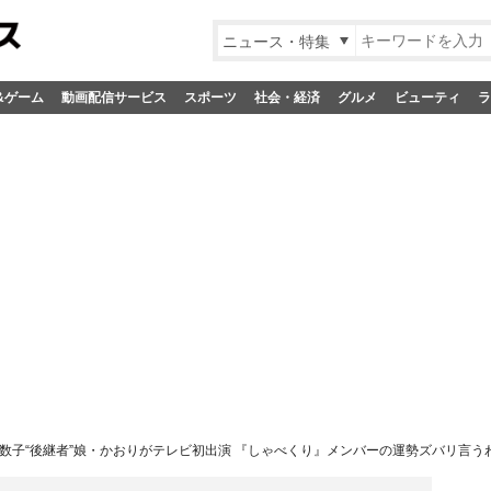
ニュース・特集
&ゲーム
動画配信サービス
スポーツ
社会・経済
グルメ
ビューティ
ラ
数子“後継者”娘・かおりがテレビ初出演 『しゃべくり』メンバーの運勢ズバリ言う