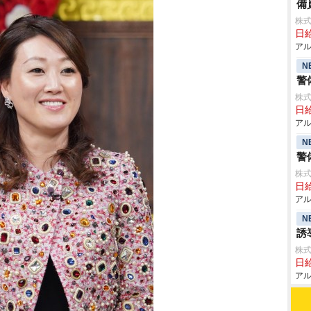
備
株式
日給
アル
N
警
株式
日給
アル
N
警
株式
日給
アル
N
誘
株式
日給
アル