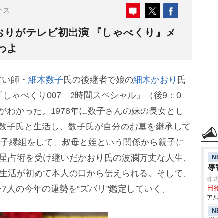
ース
おりがテレビ初出演 『しゃべくり』メ
わよ
占い師・
細木数子
氏の後継者で娘の
細木かおり
氏
しゃべくり007 2時間スペシャル』（後9：0
がわかった。1978年に数子さんの妹の長女とし
で数子氏と生活し、数子氏が自分のお墓を継承して
養子縁組をして、叔母と姪という関係から親子に
六星占術を受け継いだかおり氏の波瀾万丈な人生、
N
導
私生活が初めて本人の口から伝えられる。そして、
株式
7人の今年の運勢を“ズバリ”鑑定していく。
日給
アル
N