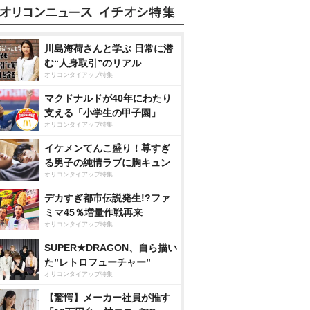
川島海荷さんと学ぶ 日常に潜
む“人身取引”のリアル
オリコンタイアップ特集
マクドナルドが40年にわたり
支える「小学生の甲子園」
オリコンタイアップ特集
イケメンてんこ盛り！尊すぎ
る男子の純情ラブに胸キュン
オリコンタイアップ特集
デカすぎ都市伝説発生!?ファ
ミマ45％増量作戦再来
オリコンタイアップ特集
SUPER★DRAGON、自ら描い
た”レトロフューチャー”
オリコンタイアップ特集
【驚愕】メーカー社員が推す