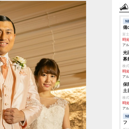
N
備
富
時給
アル
光
募
株式
時給
アル
保
土
株式
時給
アル
N
フ