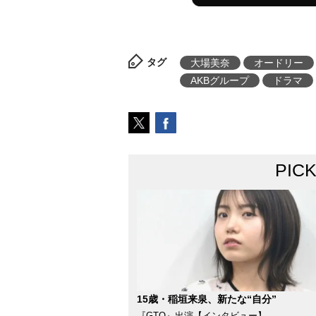
タグ
大場美奈
オードリー
AKBグループ
ドラマ
PIC
15歳・稲垣来泉、新たな“自分”
『GTO』出演【インタビュー】