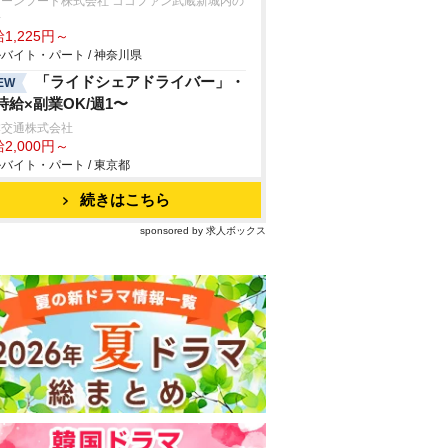
リーンフード株式会社 ココファン武蔵新城内の
房
1,225円～
バイト・パート / 神奈川県
「ライドシェアドライバー」・
EW
時給×副業OK/週1〜
本交通株式会社
2,000円～
バイト・パート / 東京都
続きはこちら
sponsored by 求人ボックス