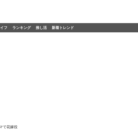
イフ
ランキング
推し活
新着トレンド
マで花嫁役