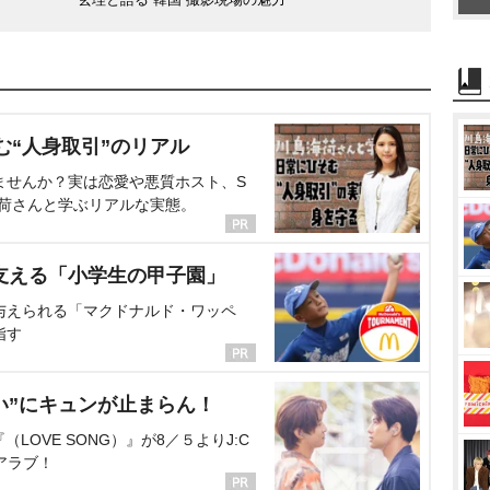
む“人身取引”のリアル
ませんか？実は恋愛や悪質ホスト、S
海荷さんと学ぶリアルな実態。
支える「小学生の甲子園」
与えられる「マクドナルド・ワッペ
指す
い”にキュンが止まらん！
OVE SONG）』が8／５よりJ:C
アラブ！