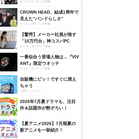
オリコンタイアップ特集
CROWN HEAD、結成1周年で
見えた”バンドらしさ”
オリコンタイアップ特集
【驚愕】メーカー社員が推す
「10万円台」神コスパPC
オリコンタイアップ特集
一番似合う登場人物は…『VIV
ANT』限定ウオッチ
オリコンタイアップ特集
自販機にピッ！ですぐに買え
ちゃう
（PR）ジハンピ
2026年7月夏ドラマも、注目
作＆話題作が勢ぞろい！
【夏アニメ2026】7月期夏の
新アニメを一挙紹介！