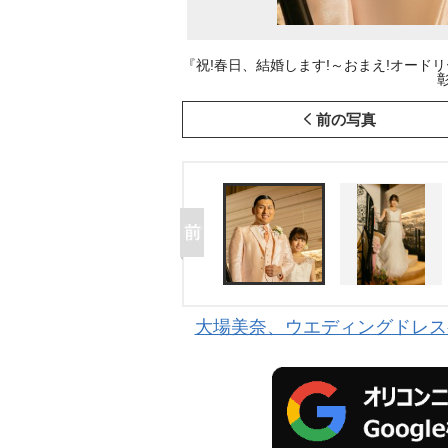
『祝!春日、結婚します!～おまえ!オード
前の写真
大場美奈、ウエディングドレス