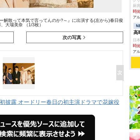
グ
厨
時給
アル
リー解散って本気で言ってんのか?～』に出演する(左から)春日俊
彰、大場美奈 （1/3枚）
N
高
次の写真
日
時給
アル
初披露 オードリー春日の初主演ドラマで花嫁役