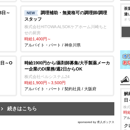
茶
3日～
調理補助・無資格可の調理師/調理
NEW
違
スタッフ
オ
株式会社HITOWA ALSOKケアホーム川崎ちと
せの厨房
時給1,400円～
アルバイト・パート / 神奈川県
2日～O
時給1900円から/薬剤師募集/大手製薬メーカ
ー企業のDI業務/週2日からOK
株式会社ベルシステム24
時給1,900円～3,500円
アルバイト・パート / 契約社員 / 大阪府
解
日
株式
続きはこちら
時給
アル
sponsored by 求人ボックス
ク