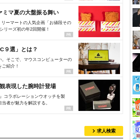
ァミマ夏の大盤振る舞い
ミリーマートの人気企画「お値段その
、シリーズ初の年2回開催！
C９選」とは？
い。そこで、マウスコンピューターの
をご紹介！
界観表現した腕時計登場
NT』コラボレーションウオッチを製
担当者が魅力を解説する。
求人検索