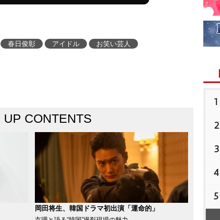
春日俊彰
アイドル
お笑い芸人
1
K UP CONTENTS
2
3
4
5
岡田将生、韓国ドラマ初出演「運命的」
玄理と語る“韓国”撮影現場の魅力