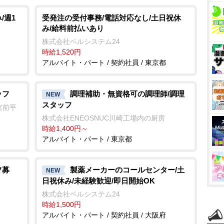
/週1
受発注の受付事務/電話対応なし/土日祝休
み/給料前払いあり
株式会社ベルシステム24
時給1,520円
アルバイト・パート / 契約社員 / 東京都
ッフ
調理補助・無資格可の調理師/調理
NEW
スタッフ
宮前平
株式会社ENEOSNUC川崎工場内の厨房
時給1,400円～
アルバイト・パート / 東京都
フ募
製薬メーカーのコールセンター/土
NEW
日祝休み/未経験歓迎/即日開始OK
株式会社ベルシステム24
時給1,500円
アルバイト・パート / 契約社員 / 大阪府