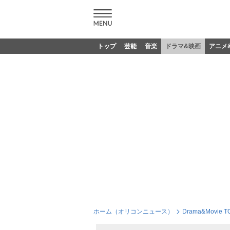
トップ
芸能
音楽
ドラマ&映画
アニメ
ホーム（オリコンニュース）
Drama&Movie T