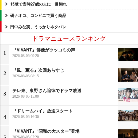
15歳で当時27歳の夫に一目惚れ
研ナオコ、コンビニで買う商品
田中みな実、うっかりネタバレ
ドラマニュースランキング
『VIVANT』俳優がツッコミの声
1
2026-08-06 09:20
『風、薫る』次回あらすじ
2
2026-08-06 08:15
テレ東、東野さん追悼でドラマ放送
3
2026-08-05 15:00
『ドリームハイ』放送スタート
4
2026-08-06 16:30
『VIVANT』“昭和の大スター”登場
5
2026-08-05 07:20