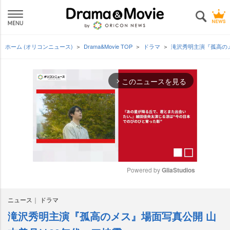
ホーム (オリコンニュース)
Drama&Movie TOP
ドラマ
滝沢秀明主演『孤高の
このニュースを見る
arrow_forward_ios
Powered by 
GliaStudios
M
ニュース
ドラマ
u
t
滝沢秀明主演『孤高のメス』場面写真公開 山
e