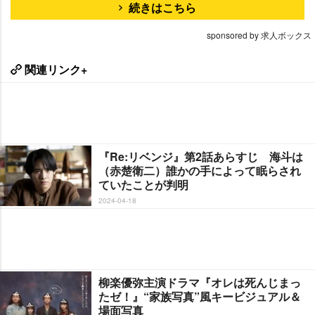
続きはこちら
sponsored by 求人ボックス
関連リンク+
『Re:リベンジ』第2話あらすじ 海斗は
（赤楚衛二）誰かの手によって眠らされ
ていたことが判明
2024-04-18
柳楽優弥主演ドラマ『オレは死んじまっ
たゼ！』“家族写真”風キービジュアル＆
場面写真