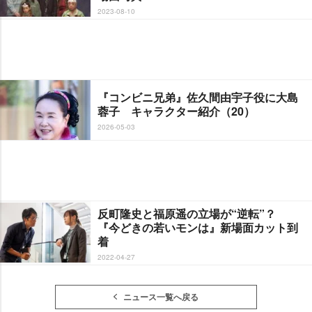
2023-08-10
『コンビニ兄弟』佐久間由宇子役に大島
蓉子 キャラクター紹介（20）
2026-05-03
反町隆史と福原遥の立場が“逆転”？
『今どきの若いモンは』新場面カット到
着
2022-04-27
ニュース一覧へ戻る