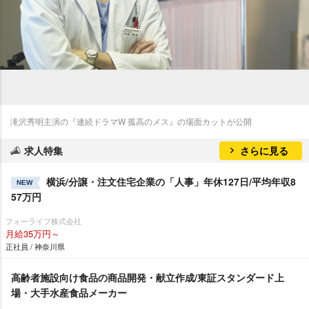
滝沢秀明主演の『連続ドラマW 孤高のメス』の場面カットが公開
求人特集
さらに見る
横浜/分譲・注文住宅企業の「人事」年休127日/平均年収8
NEW
57万円
フォーライフ株式会社
月給35万円～
正社員 / 神奈川県
高齢者施設向け食品の商品開発・献立作成/東証スタンダード上
場・大手水産食品メーカー