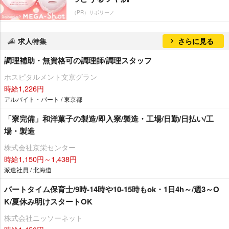
（PR）サボリーノ
求人特集
さらに見る
調理補助・無資格可の調理師/調理スタッフ
ホスピタルメント文京グラン
時給1,226円
アルバイト・パート / 東京都
「寮完備」和洋菓子の製造/即入寮/製造・工場/日勤/日払い/工
場・製造
株式会社京栄センター
時給1,150円～1,438円
派遣社員 / 北海道
パートタイム保育士/9時-14時や10-15時もok・1日4h～/週3～O
K/夏休み明けスタートOK
株式会社ニッソーネット