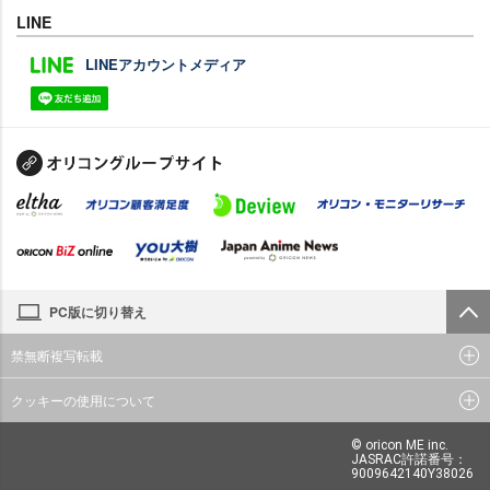
LINE
LINEアカウントメディア
PC版に切り替え
禁無断複写転載
クッキーの使用について
© oricon ME inc.
JASRAC許諾番号：
9009642140Y38026