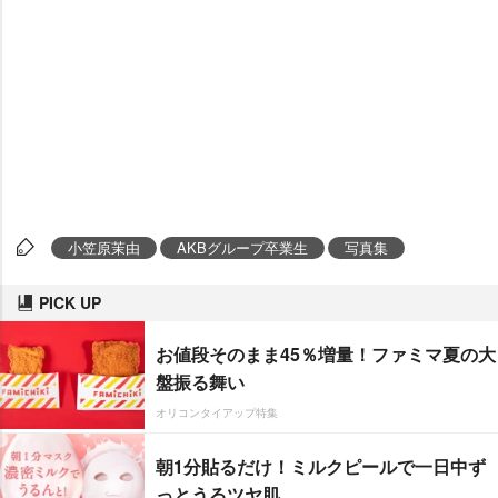
小笠原茉由
AKBグループ卒業生
写真集
PICK UP
お値段そのまま45％増量！ファミマ夏の大
盤振る舞い
オリコンタイアップ特集
朝1分貼るだけ！ミルクピールで一日中ず
っとうるツヤ肌