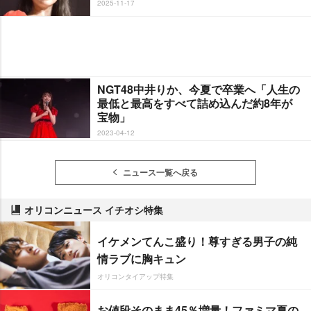
2025-11-17
NGT48中井りか、今夏で卒業へ「人生の
最低と最高をすべて詰め込んだ約8年が
宝物」
2023-04-12
ニュース一覧へ戻る
オリコンニュース イチオシ特集
イケメンてんこ盛り！尊すぎる男子の純
情ラブに胸キュン
オリコンタイアップ特集
お値段そのまま45％増量！ファミマ夏の