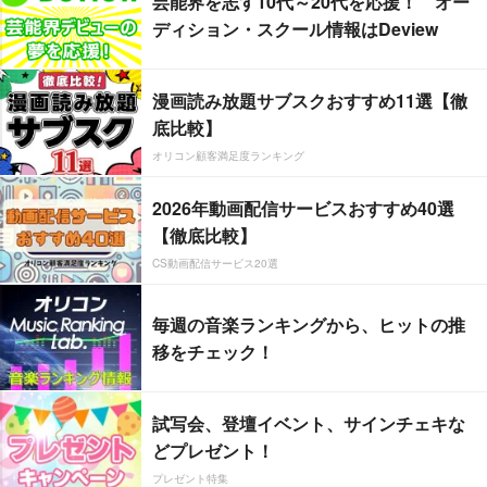
芸能界を志す10代～20代を応援！ オー
ディション・スクール情報はDeview
漫画読み放題サブスクおすすめ11選【徹
底比較】
オリコン顧客満足度ランキング
2026年動画配信サービスおすすめ40選
【徹底比較】
CS動画配信サービス20選
毎週の音楽ランキングから、ヒットの推
移をチェック！
試写会、登壇イベント、サインチェキな
どプレゼント！
プレゼント特集