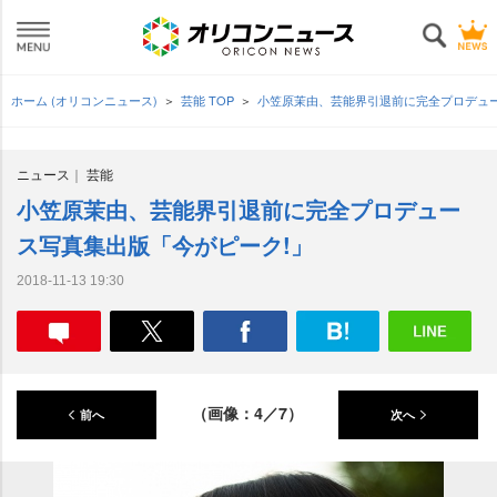
ホーム (オリコンニュース)
芸能 TOP
小笠原茉由、芸能界引退前に完全プロデュ
ニュース
芸能
小笠原茉由、芸能界引退前に完全プロデュー
ス写真集出版「今がピーク!」
2018-11-13 19:30
（画像：4／7）
前へ
次へ