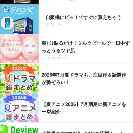
自販機にピッ！ですぐに買えちゃう
（PR）ジハンピ
朝1分貼るだけ！ミルクピールで一日中ず
っとうるツヤ肌
（PR）サボリーノ
2026年7月夏ドラマも、注目作＆話題作
が勢ぞろい！
【夏アニメ2026】7月期夏の新アニメを
一挙紹介！