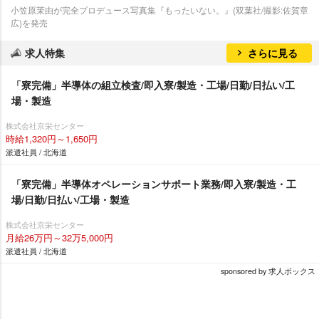
小笠原茉由が完全プロデュース写真集『もったいない。』(双葉社/撮影:佐賀章
広)を発売
求人特集
さらに見る
「寮完備」半導体の組立検査/即入寮/製造・工場/日勤/日払い/工
場・製造
株式会社京栄センター
時給1,320円～1,650円
派遣社員 / 北海道
「寮完備」半導体オペレーションサポート業務/即入寮/製造・工
場/日勤/日払い/工場・製造
株式会社京栄センター
月給26万円～32万5,000円
派遣社員 / 北海道
sponsored by 求人ボックス