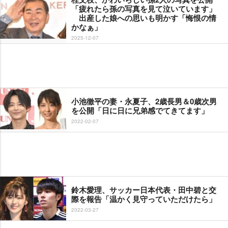
「疲れたら孫の写真を見て泣いています」
出産した娘への思いも明かす「悔恨の情
かなぁ」
2025-12-07
小池徹平の妻・永夏子、2歳長男＆0歳次男
を公開「日に日に兄弟感でてきてます」
2022-02-07
鈴木愛理、サッカー日本代表・田中碧と交
際を報告「温かく見守っていただけたら」
2022-03-27