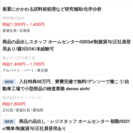
装置にかかわる試料前処理など研究補助/化学分析
WDB株式会社
時給1,300円～1,400円
派遣社員 / 北海道
商品の品出しスタッフ ホームセンター/0203d/制服貸与/正社員登
用あり/週3日OK/未経験可
建デポ 江戸川春江店
時給1,400円～1,700円
アルバイト・パート / 東京都
入社特典58万円、寮費完備で無料!デンソーで働こう!自
NEW
動車工場で小型部品の検査業務 denso aichi
株式会社テクノスマイル
時給1,800円
正社員 / 派遣社員 / 愛知県
商品の品出し・レジスタッフ ホームセンター 朝勤/0221
NEW
c/簡単/制服貸与/正社員登用あり