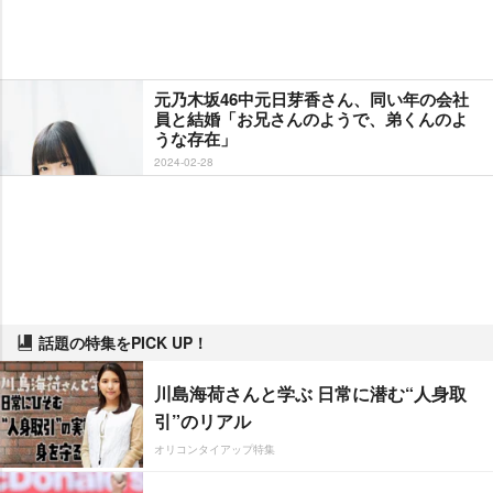
元乃木坂46中元日芽香さん、同い年の会社
員と結婚「お兄さんのようで、弟くんのよ
うな存在」
2024-02-28
話題の特集をPICK UP！
川島海荷さんと学ぶ 日常に潜む“人身取
引”のリアル
オリコンタイアップ特集