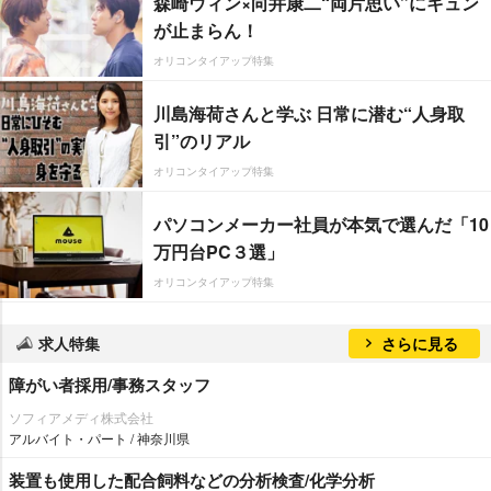
森崎ウィン×向井康二“両片思い”にキュン
が止まらん！
オリコンタイアップ特集
川島海荷さんと学ぶ 日常に潜む“人身取
引”のリアル
オリコンタイアップ特集
パソコンメーカー社員が本気で選んだ「10
万円台PC３選」
オリコンタイアップ特集
求人特集
さらに見る
障がい者採用/事務スタッフ
ソフィアメディ株式会社
アルバイト・パート / 神奈川県
装置も使用した配合飼料などの分析検査/化学分析