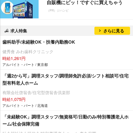
自販機にピッ！ですぐに買えちゃう
（PR）ジハンピ
求人特集
さらに見る
歯科助手/未経験OK・扶養内勤務OK
健秀會 みわ歯科クリニック
時給1,261円
アルバイト・パート / 東京都
「週2から可」調理スタッフ/調理師免許必須/シフト相談可/住宅
型有料老人ホーム
有限会社啓翁舎/住宅型啓翁舎倶楽部
時給1,075円
アルバイト・パート / 北海道
「未経験OK」調理スタッフ/無資格可/日勤のみ/特別養護老人ホ
ーム/社会保障完備