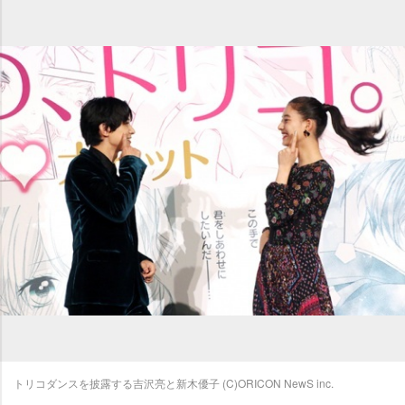
トリコダンスを披露する吉沢亮と新木優子 (C)ORICON NewS inc.