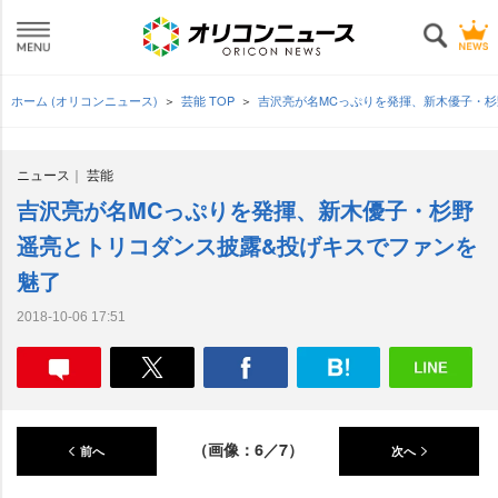
ホーム (オリコンニュース)
芸能 TOP
吉沢亮が名MCっぷりを発揮、新木優子・
ニュース
芸能
吉沢亮が名MCっぷりを発揮、新木優子・杉野
遥亮とトリコダンス披露&投げキスでファンを
魅了
2018-10-06 17:51
（画像：6／7）
前へ
次へ