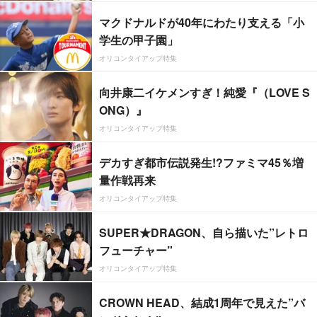
マクドナルドが40年にわたり支える「小
学生の甲子園」
オリコンタイアップ特集
向井康二イケメンすぎ！純愛『（LOVE S
ONG）』
オリコンタイアップ特集
デカすぎ都市伝説発生!?ファミマ45％増
量作戦再来
オリコンタイアップ特集
SUPER★DRAGON、自ら描いた”レトロ
フューチャー”
オリコンタイアップ特集
CROWN HEAD、結成1周年で見えた”バ