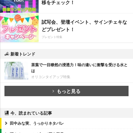
移をチェック！
試写会、登壇イベント、サインチェキな
どプレゼント！
プレゼント特集
新着トレンド
茶葉で一目瞭然の浸透力！味の違いに衝撃を受ける水と
は
オリコンタイアップ特集
もっと見る
今、読まれている記事
田中みな実、うっかりネタバレ