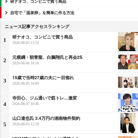
研ナオコ、コンビニで買う商品
自宅で「温泉卵」を簡単に作る方法
ニュース記事アクセスランキング
研ナオコ、コンビニで買う商品
1
2026-08-05 15:10
元横綱・朝青龍、白鵬翔氏と再会2S
2
2026-08-06 16:16
15歳で当時27歳の夫に一目惚れ
3
2026-08-05 16:09
寺田心、ジム通いで筋トレ…激変
4
2026-08-07 10:46
山口達也氏 3.4万円の湘南物件契約
5
2026-08-03 12:18