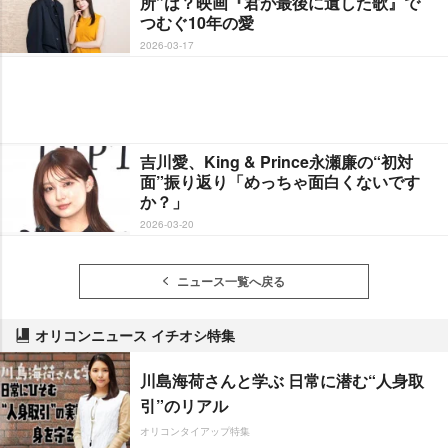
所”は？映画『君が最後に遺した歌』で
つむぐ10年の愛
2026-03-17
吉川愛、King & Prince永瀬廉の“初対
面”振り返り「めっちゃ面白くないです
か？」
2026-03-20
ニュース一覧へ戻る
オリコンニュース イチオシ特集
川島海荷さんと学ぶ 日常に潜む“人身取
引”のリアル
オリコンタイアップ特集