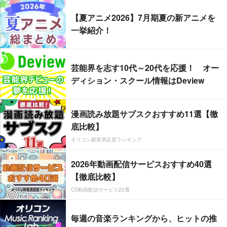
【夏アニメ2026】7月期夏の新アニメを
一挙紹介！
芸能界を志す10代～20代を応援！ オー
ディション・スクール情報はDeview
漫画読み放題サブスクおすすめ11選【徹
底比較】
オリコン顧客満足度ランキング
2026年動画配信サービスおすすめ40選
【徹底比較】
CS動画配信サービス20選
毎週の音楽ランキングから、ヒットの推