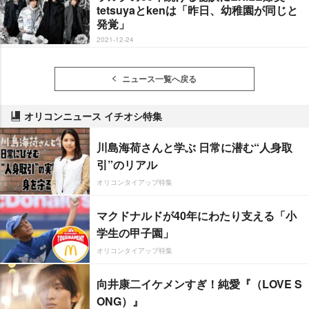
tetsuyaとkenは「昨日、幼稚園が同じと
発覚」
2021-12-24
ニュース一覧へ戻る
オリコンニュース イチオシ特集
川島海荷さんと学ぶ 日常に潜む“人身取
引”のリアル
オリコンタイアップ特集
マクドナルドが40年にわたり支える「小
学生の甲子園」
オリコンタイアップ特集
向井康二イケメンすぎ！純愛『（LOVE S
ONG）』