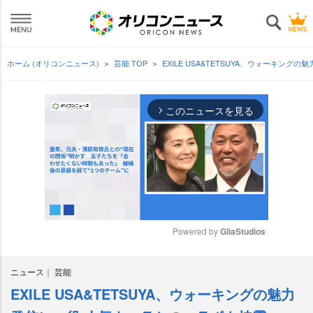
ホーム (オリコンニュース)
芸能 TOP
EXILE USA&TETSUYA、ウォーキン
このニュースを見る
arrow_forward_ios
Powered by 
GliaStudios
M
ニュース
芸能
u
t
EXILE USA&TETSUYA、ウォーキングの魅力
e