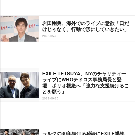
田剛典、海外でのライブに意欲「口だ
けじゃなく、行動で形にしていきたい」
2025-05-28
EXILE TETSUYA、NYのチャリティー
ライブにWHOテドロス事務局長と登
壇 ポリオ根絶へ「強力な支援続けるこ
とを願う」
2023-09-25
ラルクの30年続ける秘訣にEXILE爆笑