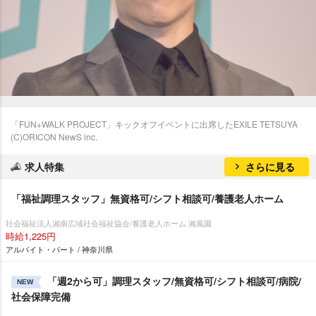
「FUN+WALK PROJECT」キックオフイベントに出席したEXILE TETSUYA
(C)ORICON NewS inc.
求人特集
さらに見る
「福祉調理スタッフ」無資格可/シフト相談可/養護老人ホーム
社会福祉法人湘南広域社会福祉協会/養護老人ホーム 湘風園
時給1,225円
アルバイト・パート / 神奈川県
「週2から可」調理スタッフ/無資格可/シフト相談可/病院/
NEW
社会保障完備