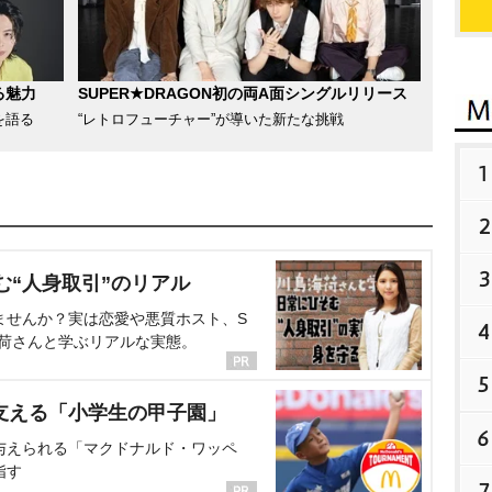
る魅力
SUPER★DRAGON初の両A面シングルリリース
を語る
“レトロフューチャー”が導いた新たな挑戦
1
2
3
む“人身取引”のリアル
ませんか？実は恋愛や悪質ホスト、S
4
海荷さんと学ぶリアルな実態。
5
支える「小学生の甲子園」
6
与えられる「マクドナルド・ワッペ
指す
7