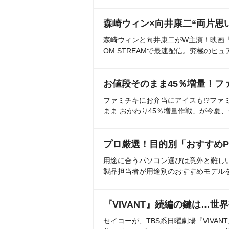
森崎ウィン×向井康二“両片思
森崎ウィンと向井康二がW主演！映画『（L
OM STREAMで最速配信。究極のピュ
お値段そのまま45％増量！フ
ファミチキにお弁当にアイスも!?ファ
まま おかわり45％増量作戦」が今夏
プロ厳選！目的別「おすすめP
用途に合うパソコン選びは意外と難し
製品担当者が用途別のおすすめモデル
『VIVANT』続編の鍵は…世
セイコーが、TBS系日曜劇場『VIVA