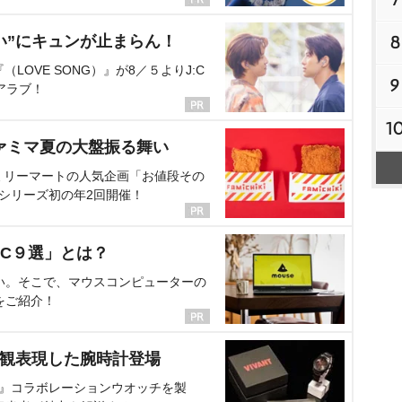
8
い”にキュンが止まらん！
OVE SONG）』が8／５よりJ:C
9
アラブ！
1
ァミマ夏の大盤振る舞い
ミリーマートの人気企画「お値段その
、シリーズ初の年2回開催！
C９選」とは？
い。そこで、マウスコンピューターの
をご紹介！
界観表現した腕時計登場
NT』コラボレーションウオッチを製