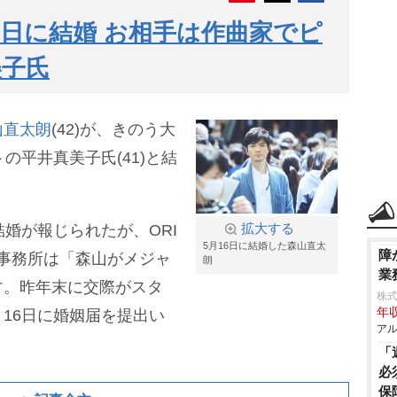
6日に結婚 お相手は作曲家でピ
美子氏
山直太朗
(42)が、きのう大
の平井真美子氏(41)と結
結婚が報じられたが、ORI
拡大する
5月16日に結婚した森山直太
障
属事務所は「森山がメジャ
朗
業
す。昨年末に交際がスタ
株
年収
16日に婚姻届を提出い
アル
「
必
保