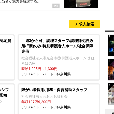
担当者が魅力を解説する。
求人検索
R認定資
「週3から可」調理スタッフ/調理師免許必
須/日勤のみ/特別養護老人ホーム/社会保障
完備
社会福祉法人湘光会/特別養護老人ホーム まほ
ろばの家
時給1,225円～1,300円
アルバイト・パート / 神奈川県
/シフ
障がい者採用/用務・保育補助スタッフ
完備
社会福祉法人わおわお福祉会
タ
年収127万9,200円
アルバイト・パート / 神奈川県