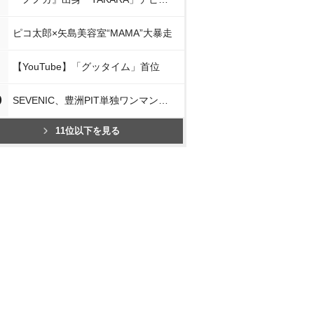
ピコ太郎×矢島美容室“MAMA”大暴走
【YouTube】「グッタイム」首位
0
SEVENIC、豊洲PIT単独ワンマン開催
11位以下を見る