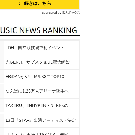
続きはこちら
sponsored by 求人ボックス
LDH、国立競技場で初イベント
光GENJI、サブスク＆DL配信解禁
EBiDANがV4 M!LK3曲TOP10
なんばに1.25万人アリーナ誕生へ
TAKERU、ENHYPEN・NI-KIへの思い
13日『STAR』出演アーティスト決定
『ノノガ』出身「TAKARA」デビュー