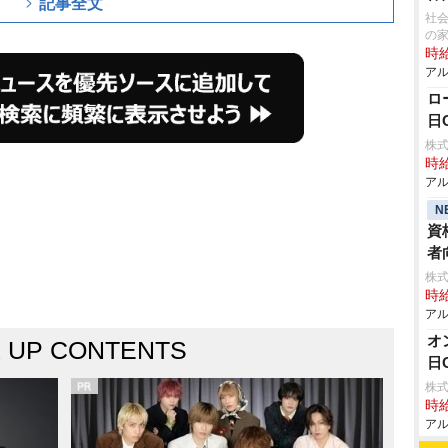
記事全文
社会
の
時給
アル
ロ
日
株式
時給
アル
N
資
者
株式
時給
アル
オ
K UP CONTENTS
日
株式
時給
アル