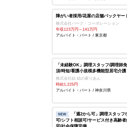
障がい者採用/花屋の店舗バックヤー
株式会社パーク・コーポレーション
年収123万円～141万円
アルバイト・パート / 東京都
「未経験OK」調理スタッフ/調理師
須/時短/看護小規模多機能型居宅介護
株式会社結 結の家りあん
時給1,225円
アルバイト・パート / 神奈川県
「週2から可」調理スタッフ
NEW
可/シフト相談可/サービス付き高齢
宅/社会保障完備