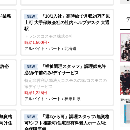
ド業務
「10/1入社」高時給で月収24万円以
NEW
上可 大手保険会社の社内ヘルプデスク 大通
駅
トランスコスモス株式会社
時給1,500円～
アルバイト・パート / 北海道
免許必
「福祉調理スタッフ」調理師免許
NEW
必須/午前のみ/デイサービス
特定非営利活動法人コスモスの家/コスモスの
家デイサービス
時給1,225円
アルバイト・パート / 神奈川県
/無資格
「週2から可」調理スタッフ/無資格
NEW
者向け住
可/シフト相談可/住宅型有料老人ホーム/社
会保障完備