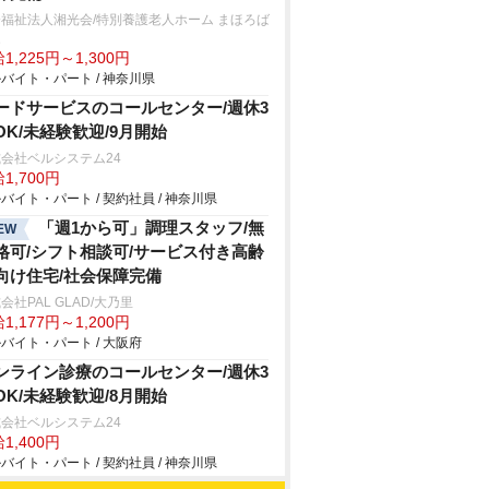
福祉法人湘光会/特別養護老人ホーム まほろば
家
1,225円～1,300円
バイト・パート / 神奈川県
ードサービスのコールセンター/週休3
OK/未経験歓迎/9月開始
会社ベルシステム24
1,700円
バイト・パート / 契約社員 / 神奈川県
「週1から可」調理スタッフ/無
EW
格可/シフト相談可/サービス付き高齢
向け住宅/社会保障完備
会社PAL GLAD/大乃里
1,177円～1,200円
バイト・パート / 大阪府
ンライン診療のコールセンター/週休3
OK/未経験歓迎/8月開始
会社ベルシステム24
1,400円
バイト・パート / 契約社員 / 神奈川県