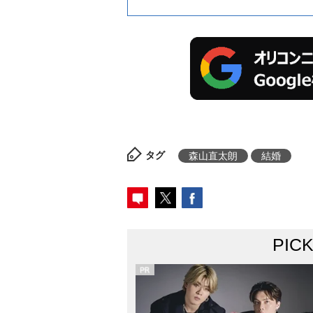
タグ
森山直太朗
結婚
PIC