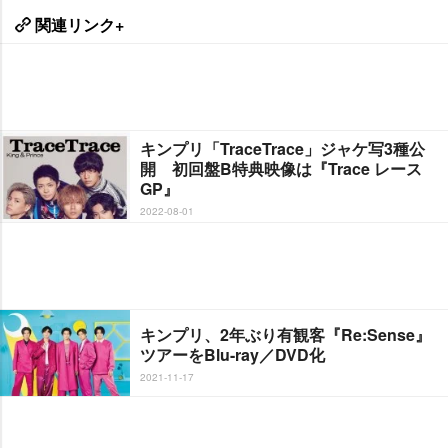
関連リンク+
キンプリ「TraceTrace」ジャケ写3種公
開 初回盤B特典映像は『Trace レース
GP』
2022-08-01
キンプリ、2年ぶり有観客『Re:Sense』
ツアーをBlu-ray／DVD化
2021-11-17