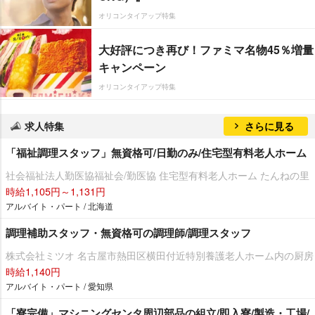
オリコンタイアップ特集
大好評につき再び！ファミマ名物45％増量
キャンペーン
オリコンタイアップ特集
求人特集
さらに見る
「福祉調理スタッフ」無資格可/日勤のみ/住宅型有料老人ホーム
社会福祉法人勤医協福祉会/勤医協 住宅型有料老人ホーム たんねの里
時給1,105円～1,131円
アルバイト・パート / 北海道
調理補助スタッフ・無資格可の調理師/調理スタッフ
株式会社ミツオ 名古屋市熱田区横田付近特別養護老人ホーム内の厨房
時給1,140円
アルバイト・パート / 愛知県
「寮完備」マシニングセンタ周辺部品の組立/即入寮/製造・工場/