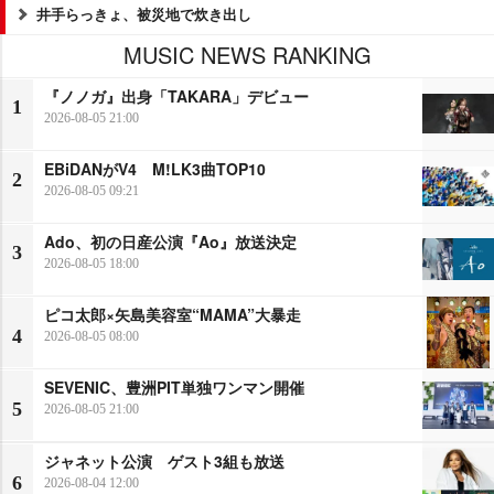
井手らっきょ、被災地で炊き出し
MUSIC NEWS RANKING
『ノノガ』出身「TAKARA」デビュー
1
2026-08-05 21:00
EBiDANがV4 M!LK3曲TOP10
2
2026-08-05 09:21
Ado、初の日産公演『Ao』放送決定
3
2026-08-05 18:00
ピコ太郎×矢島美容室“MAMA”大暴走
4
2026-08-05 08:00
SEVENIC、豊洲PIT単独ワンマン開催
5
2026-08-05 21:00
ジャネット公演 ゲスト3組も放送
6
2026-08-04 12:00