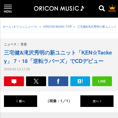
ホーム (オリコンニュース)
ORICON MUSIC TOP
三宅健&滝沢秀明の新ユニット「K
ニュース
音楽
三宅健&滝沢秀明の新ユニット「KEN☆Tacke
y」 7・18「逆転ラバーズ」でCDデビュー
2018-05-13 17:29
（画像：1／1）
前へ
次へ