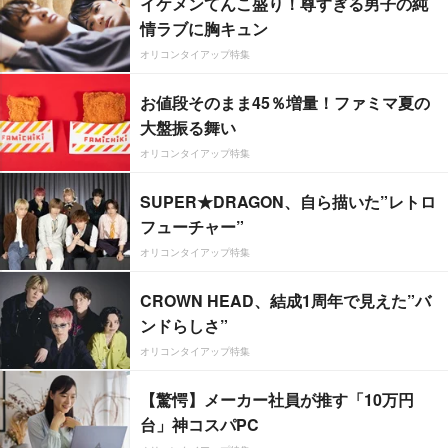
イケメンてんこ盛り！尊すぎる男子の純
情ラブに胸キュン
オリコンタイアップ特集
お値段そのまま45％増量！ファミマ夏の
大盤振る舞い
オリコンタイアップ特集
SUPER★DRAGON、自ら描いた”レトロ
フューチャー”
オリコンタイアップ特集
CROWN HEAD、結成1周年で見えた”バ
ンドらしさ”
オリコンタイアップ特集
【驚愕】メーカー社員が推す「10万円
台」神コスパPC