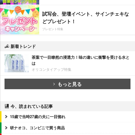
試写会、登壇イベント、サインチェキな
どプレゼント！
プレゼント特集
新着トレンド
茶葉で一目瞭然の浸透力！味の違いに衝撃を受ける水と
は
オリコンタイアップ特集
もっと見る
今、読まれている記事
15歳で当時27歳の夫に一目惚れ
研ナオコ、コンビニで買う商品