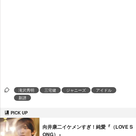
滝沢秀明
三宅健
ジャニーズ
アイドル
新譜
PICK UP
向井康二イケメンすぎ！純愛『（LOVE S
ONG）』