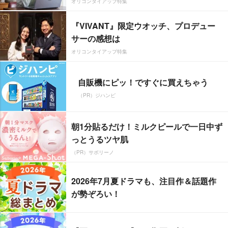
オリコンタイアップ特集
『VIVANT』限定ウオッチ、プロデュー
サーの感想は
オリコンタイアップ特集
自販機にピッ！ですぐに買えちゃう
（PR）ジハンピ
朝1分貼るだけ！ミルクピールで一日中ず
っとうるツヤ肌
（PR）サボリーノ
2026年7月夏ドラマも、注目作＆話題作
が勢ぞろい！