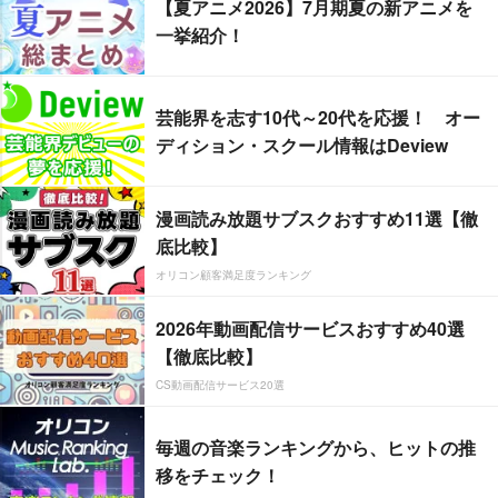
【夏アニメ2026】7月期夏の新アニメを
一挙紹介！
芸能界を志す10代～20代を応援！ オー
ディション・スクール情報はDeview
漫画読み放題サブスクおすすめ11選【徹
底比較】
オリコン顧客満足度ランキング
2026年動画配信サービスおすすめ40選
【徹底比較】
CS動画配信サービス20選
毎週の音楽ランキングから、ヒットの推
移をチェック！