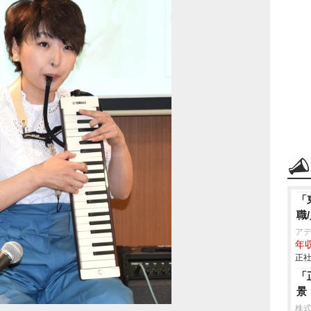
「
職
ア
年収
正社
「
景
株