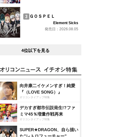
ＧＯＳＰＥＬ
Element Sicks
発売日：2026.08.05
4位以下を見る
向井康二イケメンすぎ！純愛
『（LOVE SONG）』
オリコンタイアップ特集
デカすぎ都市伝説発生!?ファ
ミマ45％増量作戦再来
オリコンタイアップ特集
SUPER★DRAGON、自ら描い
た”レトロフューチャー”