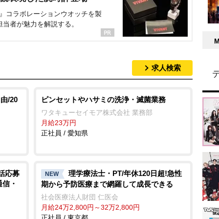
NT』コラボレーションウオッチを製
担当者が魅力を解説する。
求人検索
/20
ピンセットやハサミの洗浄・滅菌業務
ワタキューセイモア株式会社 業務部
月給23万円
正社員 / 愛知県
電話応募
理学療法士・PT/年休120日超!急性
NEW
通信・
期から予防医療まで網羅して成長できる
社会医療法人財団 仁医会
月給24万2,800円～32万2,800円
正社員 / 東京都