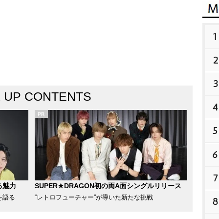
1
2
3
K UP CONTENTS
4
5
6
7
る魅力
SUPER★DRAGON初の両A面シングルリリース
を語る
“レトロフューチャー”が導いた新たな挑戦
8