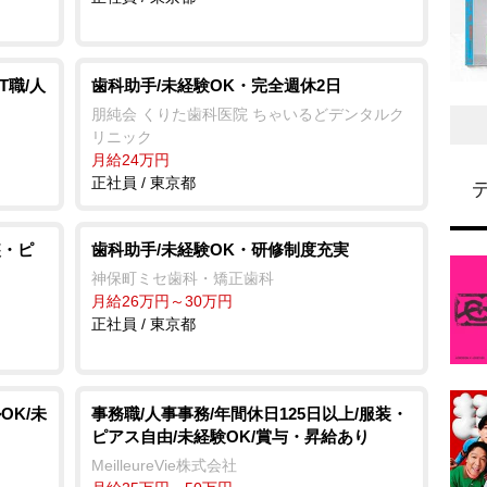
T職/人
歯科助手/未経験OK・完全週休2日
朋純会 くりた歯科医院 ちゃいるどデンタルク
リニック
月給24万円
正社員 / 東京都
装・ピ
歯科助手/未経験OK・研修制度充実
神保町ミセ歯科・矯正歯科
月給26万円～30万円
正社員 / 東京都
OK/未
事務職/人事事務/年間休日125日以上/服装・
ピアス自由/未経験OK/賞与・昇給あり
MeilleureVie株式会社