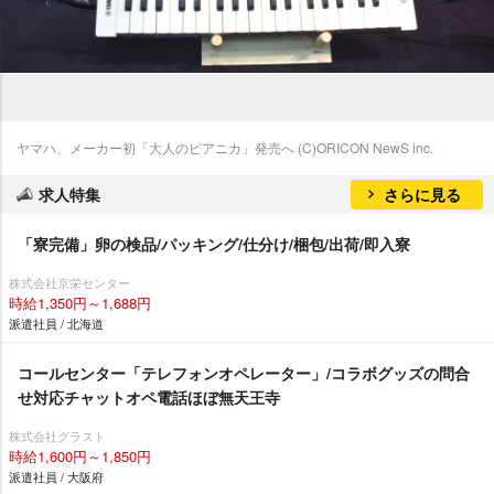
ヤマハ、メーカー初「大人のピアニカ」発売へ (C)ORICON NewS inc.
求人特集
さらに見る
「寮完備」卵の検品/パッキング/仕分け/梱包/出荷/即入寮
株式会社京栄センター
時給1,350円～1,688円
派遣社員 / 北海道
コールセンター「テレフォンオペレーター」/コラボグッズの問合
せ対応チャットオペ電話ほぼ無天王寺
株式会社グラスト
時給1,600円～1,850円
派遣社員 / 大阪府