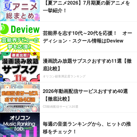
【夏アニメ2026】7月期夏の新アニメを
一挙紹介！
芸能界を志す10代～20代を応援！ オー
ディション・スクール情報はDeview
漫画読み放題サブスクおすすめ11選【徹
底比較】
オリコン顧客満足度ランキング
2026年動画配信サービスおすすめ40選
【徹底比較】
CS動画配信サービス20選
毎週の音楽ランキングから、ヒットの推
移をチェック！