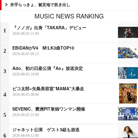
井手らっきょ、被災地で炊き出し
MUSIC NEWS RANKING
『ノノガ』出身「TAKARA」デビュー
1
2026-08-05 21:00
EBiDANがV4 M!LK3曲TOP10
2
2026-08-05 09:21
Ado、初の日産公演『Ao』放送決定
3
2026-08-05 18:00
ピコ太郎×矢島美容室“MAMA”大暴走
4
2026-08-05 08:00
SEVENIC、豊洲PIT単独ワンマン開催
5
2026-08-05 21:00
ジャネット公演 ゲスト3組も放送
6
2026-08-04 12:00