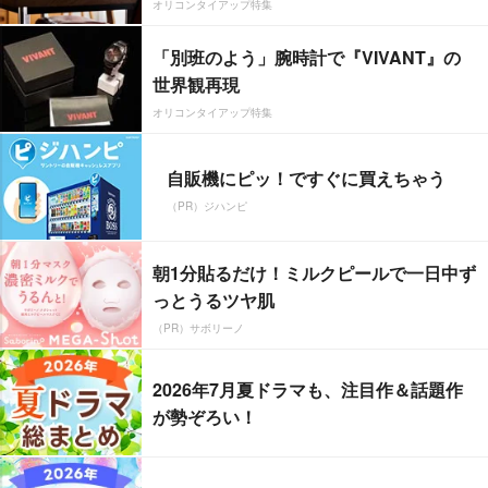
オリコンタイアップ特集
「別班のよう」腕時計で『VIVANT』の
世界観再現
オリコンタイアップ特集
自販機にピッ！ですぐに買えちゃう
（PR）ジハンピ
朝1分貼るだけ！ミルクピールで一日中ず
っとうるツヤ肌
（PR）サボリーノ
2026年7月夏ドラマも、注目作＆話題作
が勢ぞろい！