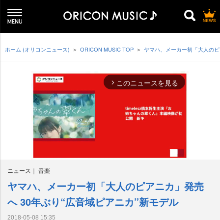
ホーム (オリコンニュース)
ORICON MUSIC TOP
ヤマハ、メーカー初「大人のピア
このニュースを見る
arrow_forward_ios
ニュース
音楽
ヤマハ、メーカー初「大人のピアニカ」発売
M
u
へ 30年ぶり“広音域ピアニカ”新モデル
t
e
2018-05-08 15:35