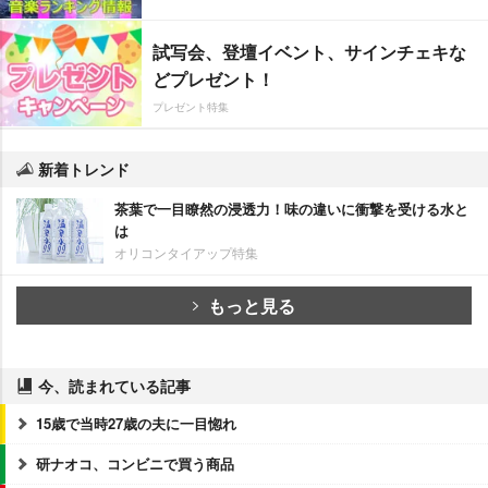
試写会、登壇イベント、サインチェキな
どプレゼント！
プレゼント特集
新着トレンド
茶葉で一目瞭然の浸透力！味の違いに衝撃を受ける水と
は
オリコンタイアップ特集
もっと見る
今、読まれている記事
15歳で当時27歳の夫に一目惚れ
研ナオコ、コンビニで買う商品