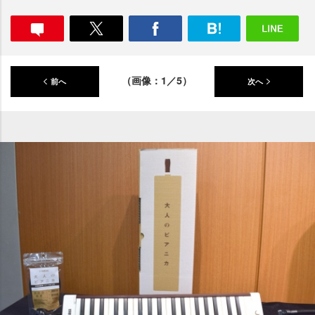
（画像：1／5）
前へ
次へ