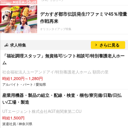
デカすぎ都市伝説発生!?ファミマ45％増量
作戦再来
オリコンタイアップ特集
求人特集
さらに見る
「福祉調理スタッフ」無資格可/シフト相談可/特別養護老人ホー
ム
社会福祉法人ユーアンドアイ/特別養護老人ホーム 額田の里
時給1,200円～1,280円
アルバイト・パート / 愛知県
産業用機器・製品の組立・配線・検査・梱包/寮完備/日勤/日払
い/工場・製造
UTエージェント株式会社AGT南関東第二CU
時給1,500円
派遣社員 / 神奈川県