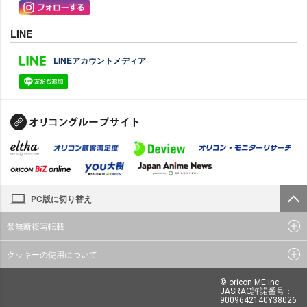
LINE
LINEアカウントメディア
PC版に切り替え
禁無断複写転載
クッキーの使用について
© oricon ME inc.
JASRAC許諾番号：
9009642140Y38026