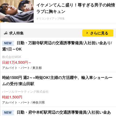
イケメンてんこ盛り！尊すぎる男子の純情
ラブに胸キュン
オリコンタイアップ特集
求人特集
さらに見る
日勤・万願寺駅周辺の交通誘導警備員/入社祝い金あり/
NEW
週1日～OK
株式会社MSK
日給1万4,500円～
アルバイト・パート / 東京都
時給1500円 週2～×時短OK!主婦の方活躍中、輸入車ショールー
ムの受付/東山田駅
パーソルマーケティング株式会社
時給1,500円
アルバイト・パート / 神奈川県
日勤・府中本町駅周辺の交通誘導警備員/入社祝い金あ
NEW