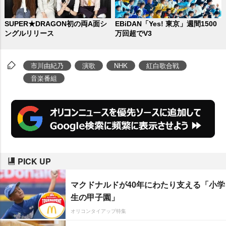
SUPER★DRAGON初の両A面シ
EBiDAN「Yes! 東京」週間1500
ングルリリース
万回超でV3
市川由紀乃
演歌
NHK
紅白歌合戦
音楽番組
PICK UP
マクドナルドが40年にわたり支える「小学
生の甲子園」
オリコンタイアップ特集