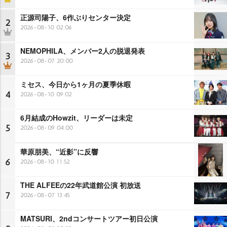
正源司陽子、6作ぶりセンター決定
2
2026-08-10 02:06
NEMOPHILA、メンバー2人の脱退発表
3
2026-08-07 20:00
ミセス、今日から1ヶ月の夏季休暇
4
2026-08-10 09:02
6月結成のHowzit、リーダーは未定
5
2026-08-09 04:00
華原朋美、“近影”に反響
6
2026-08-10 11:52
THE ALFEEの22年武道館公演 初放送
7
2026-08-07 13:45
MATSURI、2ndコンサートツアー初日公演