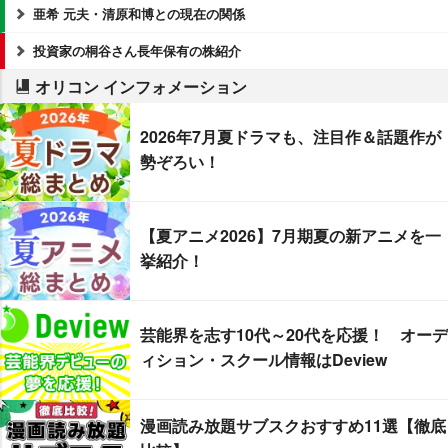
亜希 元夫・清原和博との現在の関係
投資家の桐谷さん長年保有の株紹介
オリコン インフォメーション
2026年7月夏ドラマも、注目作＆話題作が
勢ぞろい！
【夏アニメ2026】7月期夏の新アニメを一
挙紹介！
芸能界を志す10代～20代を応援！ オーデ
ィション・スクール情報はDeview
漫画読み放題サブスクおすすめ11選【徹底