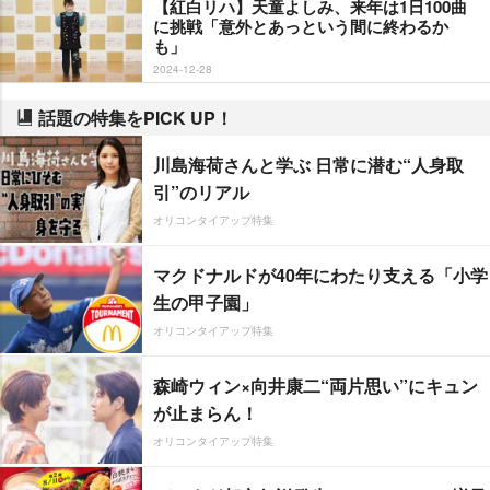
【紅白リハ】天童よしみ、来年は1日100曲
に挑戦「意外とあっという間に終わるか
も」
2024-12-28
話題の特集をPICK UP！
川島海荷さんと学ぶ 日常に潜む“人身取
引”のリアル
オリコンタイアップ特集
マクドナルドが40年にわたり支える「小学
生の甲子園」
オリコンタイアップ特集
森崎ウィン×向井康二“両片思い”にキュン
が止まらん！
オリコンタイアップ特集