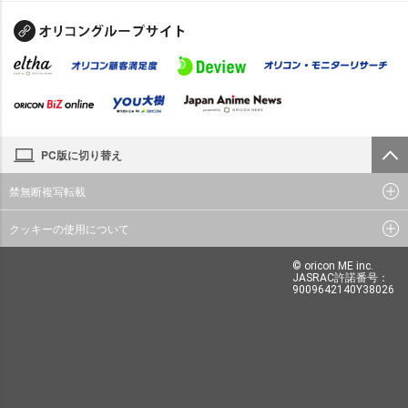
PC版に切り替え
禁無断複写転載
クッキーの使用について
© oricon ME inc.
JASRAC許諾番号：
9009642140Y38026