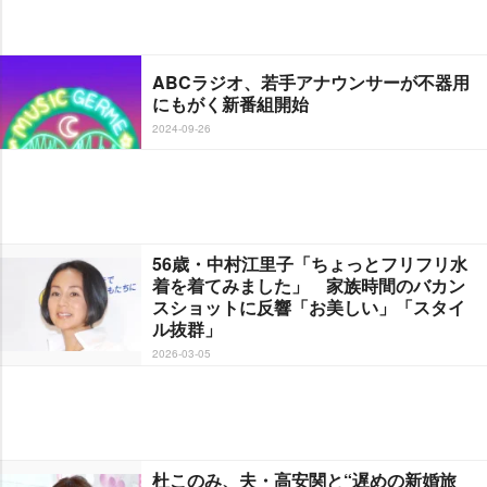
ABCラジオ、若手アナウンサーが不器用
にもがく新番組開始
2024-09-26
56歳・中村江里子「ちょっとフリフリ水
着を着てみました」 家族時間のバカン
スショットに反響「お美しい」「スタイ
ル抜群」
2026-03-05
杜このみ、夫・高安関と“遅めの新婚旅