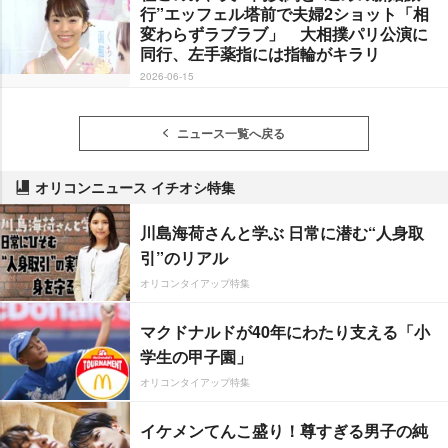
行”エッフェル塔前で夫婦2ショット「相
変わらずラブラブ」 大相撲パリ公演に
同行、左手薬指には指輪がキラリ
2026-06-15
ニュース一覧へ戻る
オリコンニュース イチオシ特集
川島海荷さんと学ぶ 日常に潜む“人身取
引”のリアル
オリコンタイアップ特集
マクドナルドが40年にわたり支える「小
学生の甲子園」
オリコンタイアップ特集
イケメンてんこ盛り！尊すぎる男子の純