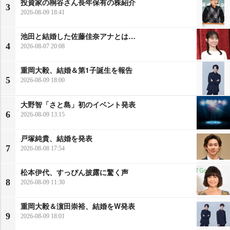
投資家の桐谷さん長年保有の株紹介
3
2026-08-09 18:41
池田と結婚した佐藤佳奈アナとは…
4
2026-08-07 20:08
重岡大毅、結婚＆第1子誕生を報告
5
2026-08-09 18:00
大野智「さと島」初のイベント発表
6
2026-08-09 13:15
戸塚純貴、結婚を発表
7
2026-08-08 17:54
松本伊代、すっぴん披露に驚く声
8
2026-08-09 11:30
重岡大毅＆濵田崇裕、結婚をW発表
9
2026-08-09 18:01