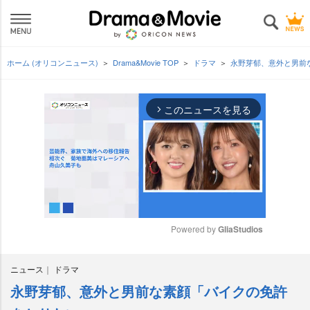
ホーム (オリコンニュース)
Drama&Movie TOP
ドラマ
永野芽郁、意外と男前
このニュースを見る
arrow_forward_ios
Powered by 
GliaStudios
M
ニュース
ドラマ
u
t
永野芽郁、意外と男前な素顔「バイクの免許
e