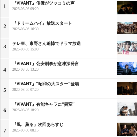
『VIVANT』俳優がツッコミの声
1
2026-08-06 09:20
『ドリームハイ』放送スタート
2
2026-08-06 16:30
テレ東、東野さん追悼でドラマ放送
3
2026-08-05 15:00
『VIVANT』公安刑事が意味深発言
4
2026-08-05 13:20
『VIVANT』“昭和の大スター”登場
5
2026-08-05 07:20
『VIVANT』有能キャラに“異変”
6
2026-08-05 18:20
『風、薫る』次回あらすじ
7
2026-08-06 08:15