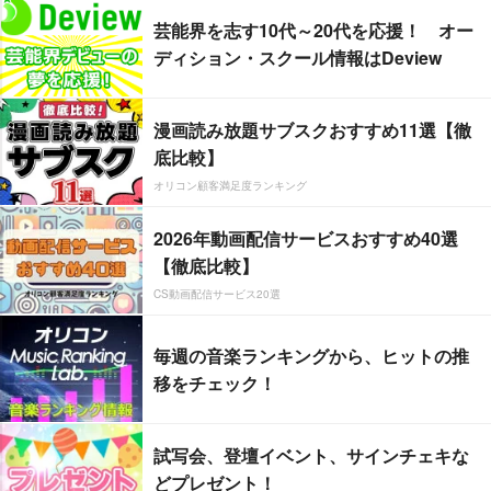
芸能界を志す10代～20代を応援！ オー
ディション・スクール情報はDeview
漫画読み放題サブスクおすすめ11選【徹
底比較】
オリコン顧客満足度ランキング
2026年動画配信サービスおすすめ40選
【徹底比較】
CS動画配信サービス20選
毎週の音楽ランキングから、ヒットの推
移をチェック！
試写会、登壇イベント、サインチェキな
どプレゼント！