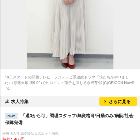
18日スタートの関西テレビ・フジテレビ系連続ドラマ『僕たちがやりまし
た』(毎週火曜 後9:00)でヒロイン・蓮子を演じる永野芽郁 (C)ORICON NewS
inc.
求人特集
さらに見る
「週3から可」調理スタッフ/無資格可/日勤のみ/病院/社会
NEW
保障完備
医療法人社団崎陽会/日の出ヶ丘病院
時給1,400円