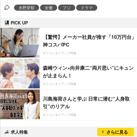
永野芽郁
女優
フジ
ドラマ
PICK UP
【驚愕】メーカー社員が推す「10万円台」
神コスパPC
オリコンタイアップ特集
森崎ウィン×向井康二“両片思い”にキュン
が止まらん！
オリコンタイアップ特集
川島海荷さんと学ぶ 日常に潜む“人身取
引”のリアル
オリコンタイアップ特集
求人特集
さらに見る