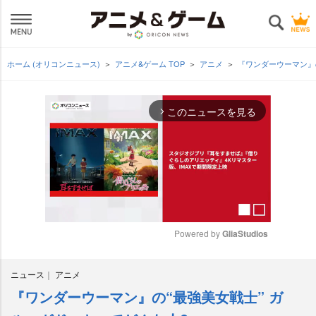
ホーム (オリコンニュース)
アニメ&ゲーム TOP
アニメ
『ワンダーウーマン』
このニュースを見る
arrow_forward_ios
Powered by 
GliaStudios
M
ニュース
アニメ
u
t
『ワンダーウーマン』の“最強美女戦士” ガ
e