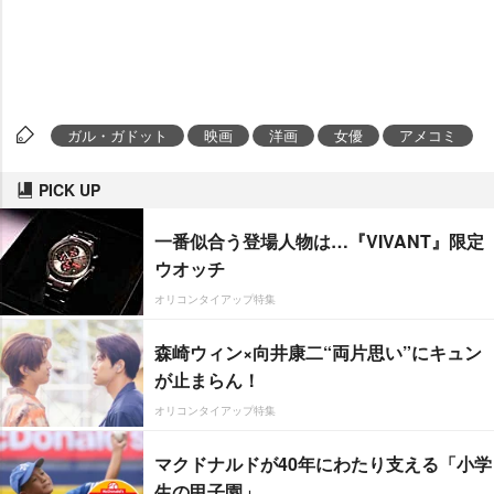
ガル・ガドット
映画
洋画
女優
アメコミ
PICK UP
一番似合う登場人物は…『VIVANT』限定
ウオッチ
オリコンタイアップ特集
森崎ウィン×向井康二“両片思い”にキュン
が止まらん！
オリコンタイアップ特集
マクドナルドが40年にわたり支える「小学
生の甲子園」