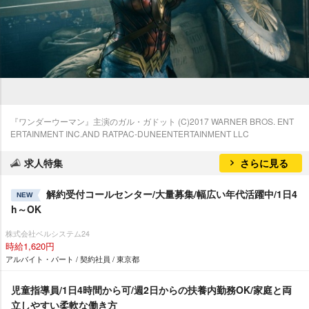
『ワンダーウーマン』主演のガル・ガドット (C)2017 WARNER BROS. ENT
ERTAINMENT INC.AND RATPAC-DUNEENTERTAINMENT LLC
求人特集
さらに見る
解約受付コールセンター/大量募集/幅広い年代活躍中/1日4
NEW
h～OK
株式会社ベルシステム24
時給1,620円
アルバイト・パート / 契約社員 / 東京都
児童指導員/1日4時間から可/週2日からの扶養内勤務OK/家庭と両
立しやすい柔軟な働き方