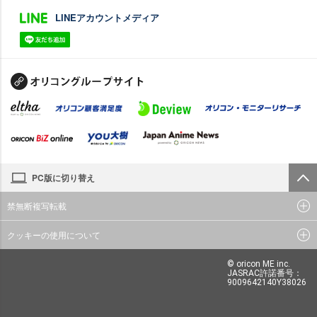
LINEアカウントメディア
PC版に切り替え
禁無断複写転載
クッキーの使用について
© oricon ME inc.
JASRAC許諾番号：
9009642140Y38026