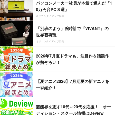
パソコンメーカー社員が本気で選んだ「1
0万円台PC３選」
オリコンタイアップ特集
「別班のよう」腕時計で『VIVANT』の
世界観再現
オリコンタイアップ特集
2026年7月夏ドラマも、注目作＆話題作
が勢ぞろい！
【夏アニメ2026】7月期夏の新アニメを
一挙紹介！
芸能界を志す10代～20代を応援！ オー
ディション・スクール情報はDeview