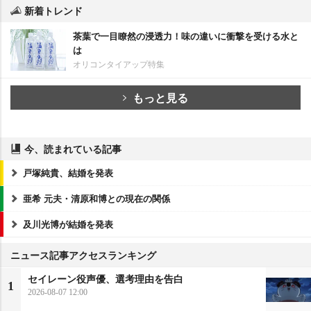
新着トレンド
茶葉で一目瞭然の浸透力！味の違いに衝撃を受ける水と
は
オリコンタイアップ特集
もっと見る
今、読まれている記事
戸塚純貴、結婚を発表
亜希 元夫・清原和博との現在の関係
及川光博が結婚を発表
ニュース記事アクセスランキング
セイレーン役声優、選考理由を告白
1
2026-08-07 12:00