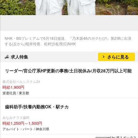
NHK・BSプレミアムで6月18日放送、『乃木坂46のガクたび!』第2弾に出演
する(左から)桜井玲香、松村沙友理(C)NHK
求人特集
さらに見る
リーダー/官公庁系HP更新の事務/土日祝休み/月収28万円以上可能
株式会社ベルシステム24
時給1,900円
派遣社員 / 東京都
歯科助手/扶養内勤務OK・駅チカ
みなみテラス歯科
時給1,250円～1,500円
アルバイト・パート / 神奈川県
sponsored by 求人ボックス