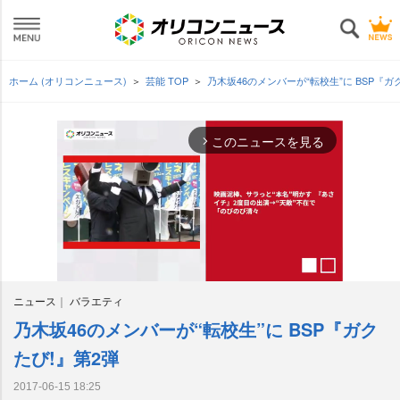
ホーム (オリコンニュース)
芸能 TOP
乃木坂46のメンバーが“転校生”に BSP『ガ
このニュースを見る
arrow_forward_ios
ニュース
バラエティ
乃木坂46のメンバーが“転校生”に BSP『ガク
M
u
たび!』第2弾
t
e
2017-06-15 18:25