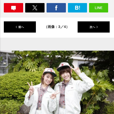
（画像：3／4）
前へ
次へ