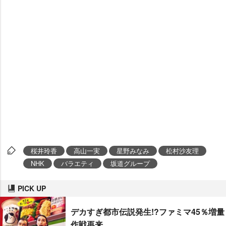
桜井玲香
高山一実
星野みなみ
松村沙友理
NHK
バラエティ
坂道グループ
PICK UP
デカすぎ都市伝説発生!?ファミマ45％増量
作戦再来