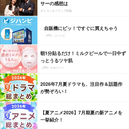
サーの感想は
オリコンタイアップ特集
自販機にピッ！ですぐに買えちゃう
（PR）ジハンピ
朝1分貼るだけ！ミルクピールで一日中ず
っとうるツヤ肌
（PR）サボリーノ
2026年7月夏ドラマも、注目作＆話題作
が勢ぞろい！
【夏アニメ2026】7月期夏の新アニメを
一挙紹介！