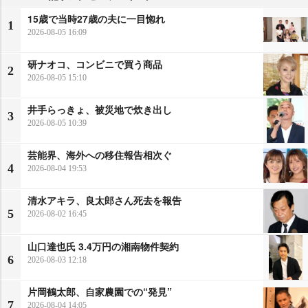
15歳で当時27歳の夫に一目惚れ
1
2026-08-05 16:09
研ナオコ、コンビニで買う商品
2
2026-08-05 15:10
井手らっきょ、被災地で炊き出し
3
2026-08-05 10:39
芸能界、海外への移住報告相次ぐ
4
2026-08-04 19:53
清水アキラ、良太郎さん死去を報告
5
2026-08-02 16:45
山口達也氏 3.4万円の湘南物件契約
6
2026-08-03 12:18
片岡鶴太郎、自家農園での“発見”
7
2026-08-04 14:05