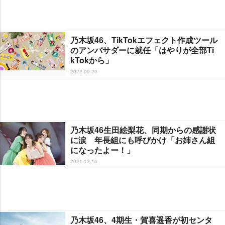
乃木坂46、TikTokエフェクト作成ツール
のアンバサダーに就任「はやりが全部Ti
kTokから」
2022-09-20
乃木坂46生田絵梨花、同期からの感謝状
に涙 年長組にも呼びかけ「お姉さん組
になったよー！」
2021-12-16
乃木坂46、4期生・賀喜遥香が初センタ