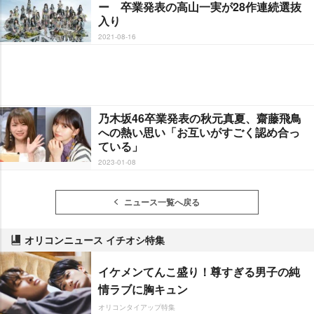
ー 卒業発表の高山一実が28作連続選抜
入り
2021-08-16
乃木坂46卒業発表の秋元真夏、齋藤飛鳥
への熱い思い「お互いがすごく認め合っ
ている」
2023-01-08
ニュース一覧へ戻る
オリコンニュース イチオシ特集
イケメンてんこ盛り！尊すぎる男子の純
情ラブに胸キュン
オリコンタイアップ特集