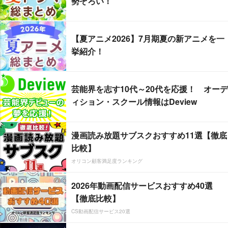
勢ぞろい！
【夏アニメ2026】7月期夏の新アニメを一
挙紹介！
芸能界を志す10代～20代を応援！ オーデ
ィション・スクール情報はDeview
漫画読み放題サブスクおすすめ11選【徹底
比較】
オリコン顧客満足度ランキング
2026年動画配信サービスおすすめ40選
【徹底比較】
CS動画配信サービス20選