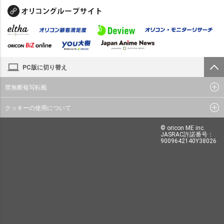
PC版に切り替え
禁無断複写転載
クッキーの使用について
© oricon ME inc.
JASRAC許諾番号：
9009642140Y38026