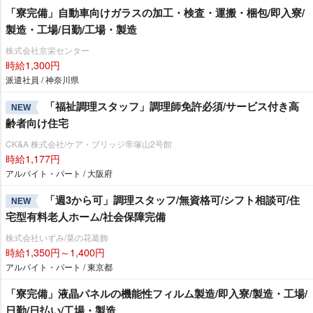
「寮完備」自動車向けガラスの加工・検査・運搬・梱包/即入寮/
製造・工場/日勤/工場・製造
株式会社京栄センター
時給1,300円
派遣社員 / 神奈川県
「福祉調理スタッフ」調理師免許必須/サービス付き高
NEW
齢者向け住宅
CK&A 株式会社/ケア・ブリッジ帝塚山2号館
時給1,177円
アルバイト・パート / 大阪府
「週3から可」調理スタッフ/無資格可/シフト相談可/住
NEW
宅型有料老人ホーム/社会保障完備
株式会社いずみ/菜の花葛飾
時給1,350円～1,400円
アルバイト・パート / 東京都
「寮完備」液晶パネルの機能性フィルム製造/即入寮/製造・工場/
日勤/日払い/工場・製造