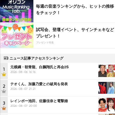
毎週の音楽ランキングから、ヒットの推移
をチェック！
試写会、登壇イベント、サインチェキなど
プレゼント！
プレゼント特集
ニュース記事アクセスランキング
元横綱・朝青龍、白鵬翔氏と再会2S
1
2026-08-06 16:16
テオくん、加藤乃愛との破局を発表
2
2026-08-07 21:21
レインボー池田、佐藤佳奈と電撃婚
3
2026-08-07 20:00