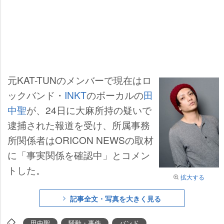
元KAT-TUNのメンバーで現在はロ
ックバンド・
INKT
のボーカルの
田
中聖
が、24日に大麻所持の疑いで
逮捕された報道を受け、所属事務
所関係者はORICON NEWSの取材
に「事実関係を確認中」とコメン
トした。
拡大する
記事全文・写真を大きく見る
田中聖
騒動・事件
バンド