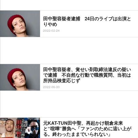
田中聖容疑者逮捕 24日のライブは出演と
りやめ
2022-02-24
田中聖容疑者、覚せい剤取締法違反の疑い
で逮捕 不自然な行動で職務質問、当初は
所持品検査応じず
2022-06-30
元KAT-TUN田中聖、再起かけ朝倉未来
と“喧嘩”勝負へ「ファンのために這い上が
る。終わったままでいられない」