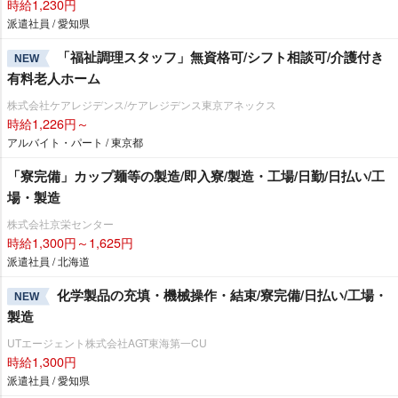
時給1,230円
派遣社員 / 愛知県
「福祉調理スタッフ」無資格可/シフト相談可/介護付き
NEW
有料老人ホーム
株式会社ケアレジデンス/ケアレジデンス東京アネックス
時給1,226円～
アルバイト・パート / 東京都
「寮完備」カップ麺等の製造/即入寮/製造・工場/日勤/日払い/工
場・製造
株式会社京栄センター
時給1,300円～1,625円
派遣社員 / 北海道
化学製品の充填・機械操作・結束/寮完備/日払い/工場・
NEW
製造
UTエージェント株式会社AGT東海第一CU
時給1,300円
派遣社員 / 愛知県