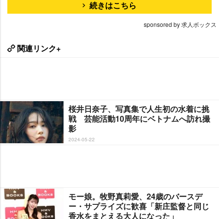
続きはこちら
sponsored by 求人ボックス
関連リンク+
桜井日奈子、写真集で人生初の水着に挑
戦 芸能活動10周年にベトナムへ訪れ撮
影
2024-05-22
モー娘。牧野真莉愛、24歳のバースデ
ー・サプライズに歓喜「新庄監督と同じ
香水をまとえる大人になった」