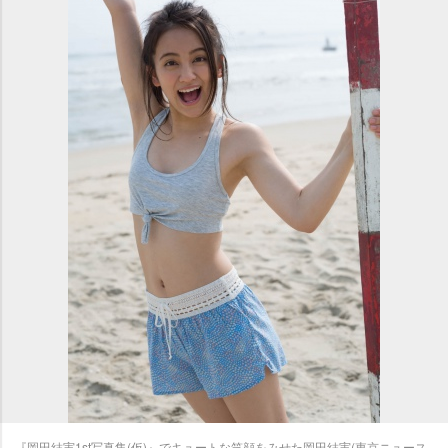
『岡田結実1st写真集(仮)』でキュートな笑顔をみせた岡田結実(東京ニュース