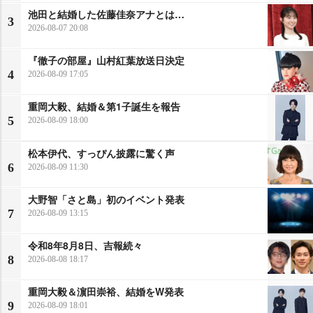
池田と結婚した佐藤佳奈アナとは…
3
2026-08-07 20:08
『徹子の部屋』山村紅葉放送日決定
4
2026-08-09 17:05
重岡大毅、結婚＆第1子誕生を報告
5
2026-08-09 18:00
松本伊代、すっぴん披露に驚く声
6
2026-08-09 11:30
大野智「さと島」初のイベント発表
7
2026-08-09 13:15
令和8年8月8日、吉報続々
8
2026-08-08 18:17
重岡大毅＆濵田崇裕、結婚をW発表
9
2026-08-09 18:01