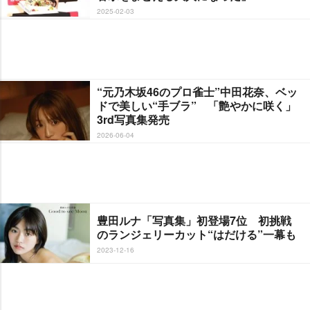
2025-02-03
“元乃木坂46のプロ雀士”中田花奈、ベッ
ドで美しい“手ブラ” 「艶やかに咲く」
3rd写真集発売
2026-06-04
豊田ルナ「写真集」初登場7位 初挑戦
のランジェリーカット“はだける”一幕も
2023-12-16