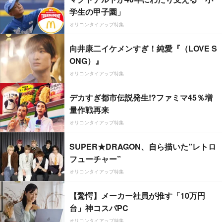
学生の甲子園」
オリコンタイアップ特集
向井康二イケメンすぎ！純愛『（LOVE S
ONG）』
オリコンタイアップ特集
デカすぎ都市伝説発生!?ファミマ45％増
量作戦再来
オリコンタイアップ特集
SUPER★DRAGON、自ら描いた”レトロ
フューチャー”
オリコンタイアップ特集
【驚愕】メーカー社員が推す「10万円
台」神コスパPC
オリコンタイアップ特集