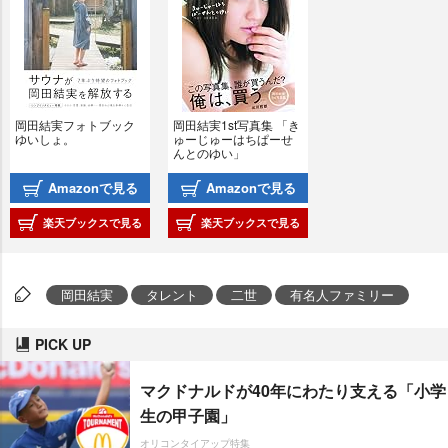
岡田結実フォトブック 
岡田結実1st写真集 「き
ゆいしょ。
ゅーじゅーはちぱーせ
んとのゆい」
Amazonで見る
Amazonで見る
楽天ブックスで見る
楽天ブックスで見る
岡田結実
タレント
二世
有名人ファミリー
PICK UP
マクドナルドが40年にわたり支える「小学
生の甲子園」
オリコンタイアップ特集