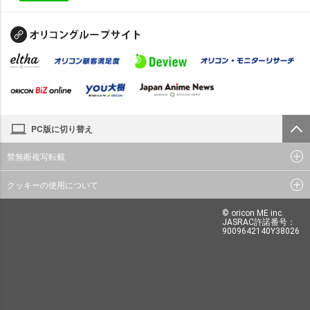
PC版に切り替え
禁無断複写転載
クッキーの使用について
© oricon ME inc.
JASRAC許諾番号：
9009642140Y38026