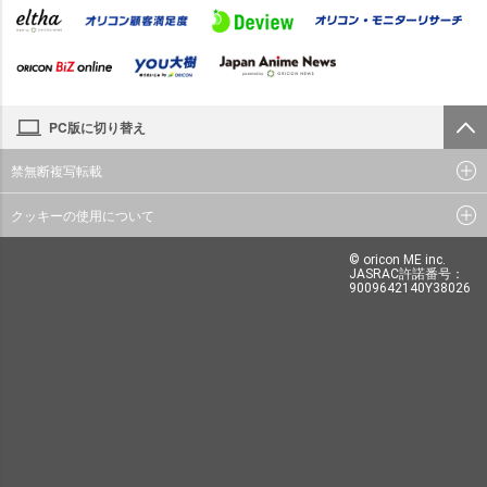
PC版に切り替え
禁無断複写転載
クッキーの使用について
© oricon ME inc.
JASRAC許諾番号：
9009642140Y38026