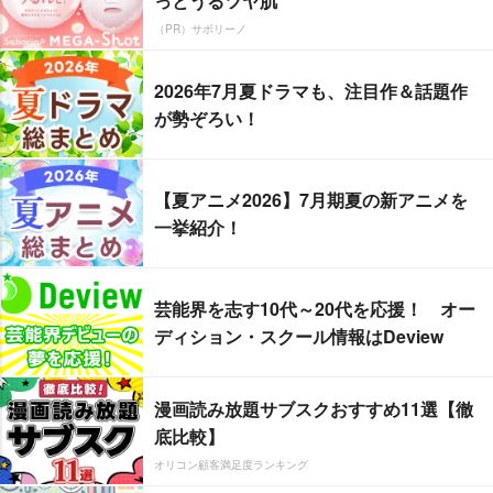
っとうるツヤ肌
（PR）サボリーノ
2026年7月夏ドラマも、注目作＆話題作
が勢ぞろい！
【夏アニメ2026】7月期夏の新アニメを
一挙紹介！
芸能界を志す10代～20代を応援！ オー
ディション・スクール情報はDeview
漫画読み放題サブスクおすすめ11選【徹
底比較】
オリコン顧客満足度ランキング