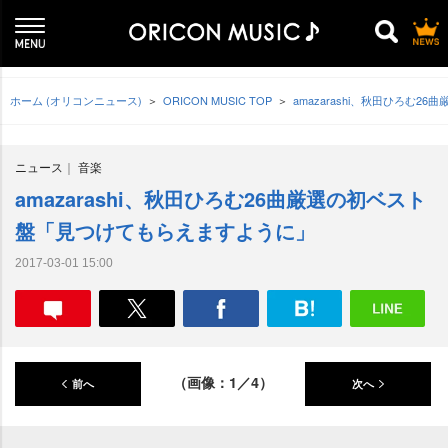
ホーム (オリコンニュース)
ORICON MUSIC TOP
amazarashi、秋田ひろむ
ニュース
音楽
amazarashi、秋田ひろむ26曲厳選の初ベスト
盤「見つけてもらえますように」
2017-03-01 15:00
（画像：1／4）
前へ
次へ