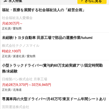
求人特集
さらに見る
福祉・医療を展開する社会福祉法人の「経営企画」
社会福祉法人愛燦会
月給30万円～
正社員 / 愛知県
未経験/トヨタ自動車 田原工場で部品の運搬作業/tutumi
株式会社テクノスマイル
時給2,100円
正社員 / 派遣社員 / 愛知県
小型トラックドライバー/賞与約60万支給実績アリ/固定時間勤
務/未経験
日糧製パン株式会社 月寒工場
月給28万9,370円～33万6,945円
正社員 / 北海道
専属車両の大型ドライバー/月45万可/東京ドーム年間シートあり
宮田運送株式会社