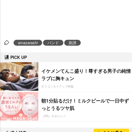
amazarashi
バンド
新譜
PICK UP
イケメンてんこ盛り！尊すぎる男子の純情
ラブに胸キュン
オリコンタイアップ特集
朝1分貼るだけ！ミルクピールで一日中ず
っとうるツヤ肌
（PR）サボリーノ