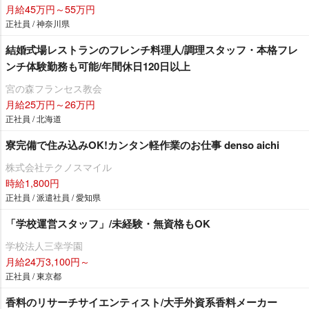
月給45万円～55万円
正社員 / 神奈川県
結婚式場レストランのフレンチ料理人/調理スタッフ・本格フレ
ンチ体験勤務も可能/年間休日120日以上
宮の森フランセス教会
月給25万円～26万円
正社員 / 北海道
寮完備で住み込みOK!カンタン軽作業のお仕事 denso aichi
株式会社テクノスマイル
時給1,800円
正社員 / 派遣社員 / 愛知県
「学校運営スタッフ」/未経験・無資格もOK
学校法人三幸学園
月給24万3,100円～
正社員 / 東京都
香料のリサーチサイエンティスト/大手外資系香料メーカー