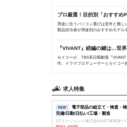
プロ厳選！目的別「おすすめP
用途に合うパソコン選びは意外と難し
製品担当者が用途別のおすすめモデル
『VIVANT』続編の鍵は…世
セイコーが、TBS系日曜劇場『VIVA
作。ドラマプロデューサーとセイコー
求人特集
電子部品の組立て・検査・検
NEW
完備/日勤/日払い/工場・製造
UTエージェント株式会社AGT東海第一
時給1,400円