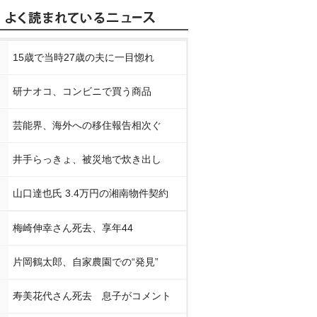
15歳で当時27歳の夫に一目惚れ
研ナオコ、コンビニで買う商品
芸能界、海外への移住報告相次ぐ
井手らっきょ、被災地で炊き出し
山口達也氏 3.4万円の湘南物件契約
梅崎伸幸さん死去、享年44
片岡鶴太郎、自家農園での“発見”
寿美花代さん死去 息子がコメント