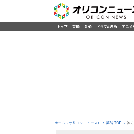
トップ
芸能
音楽
ドラマ&映画
アニメ
ホーム（オリコンニュース）
芸能 TOP
幹て