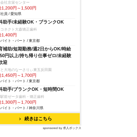
式会社京栄センター
1,200円～1,500円
社員 / 愛知県
科助手/未経験OK・ブランクOK
イコネクト大森矯正歯科
1,400円
バイト・パート / 東京都
育補助/短期勤務/週2日からOK/時給
,450円以上/持ち帰り仕事ゼロ/未経験
歓迎
空と大地のなーさりぃ東五反田園
1,450円～1,700円
バイト・パート / 東京都
科助手/ブランクOK・短時間OK
見駅前ゼータ歯科・矯正歯科
1,300円～1,700円
バイト・パート / 神奈川県
続きはこちら
sponsored by 求人ボックス