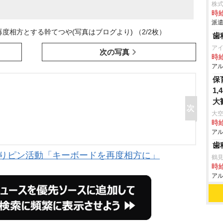
株
時給
派遣
相方とする幹てつや(写真はブログより) （2/2枚）
歯
ア
次の写真
時給
アル
保
1
大
大
時給
アル
歯
ぶりピン活動「キーボードを再度相方に」
鶴
時給
アル