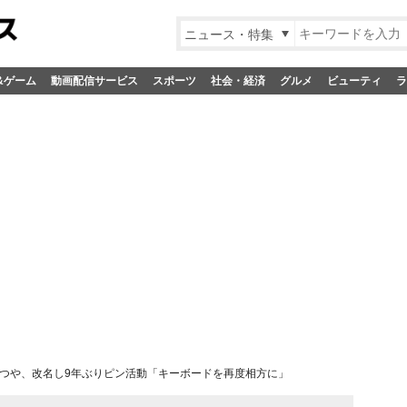
ニュース・特集
&ゲーム
動画配信サービス
スポーツ
社会・経済
グルメ
ビューティ
ラ
つや、改名し9年ぶりピン活動「キーボードを再度相方に」