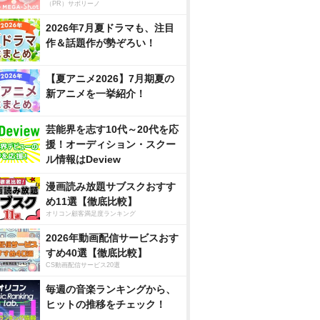
（PR）サボリーノ
2026年7月夏ドラマも、注目
作＆話題作が勢ぞろい！
【夏アニメ2026】7月期夏の
新アニメを一挙紹介！
芸能界を志す10代～20代を応
援！オーディション・スクー
ル情報はDeview
漫画読み放題サブスクおすす
め11選【徹底比較】
オリコン顧客満足度ランキング
2026年動画配信サービスおす
すめ40選【徹底比較】
CS動画配信サービス20選
毎週の音楽ランキングから、
ヒットの推移をチェック！