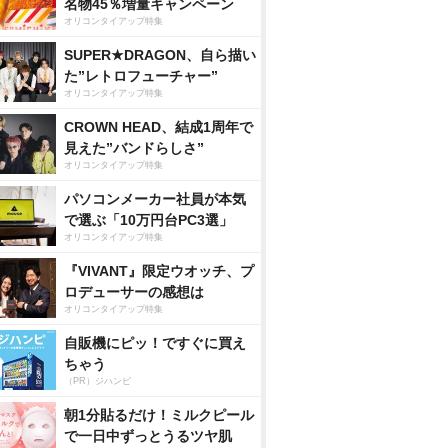
名物45％増量キャンペーン
オリコンタイアップ特集
SUPER★DRAGON、自ら描い
た”レトロフューチャー”
オリコンタイアップ特集
CROWN HEAD、結成1周年で
見えた”バンドらしさ”
オリコンタイアップ特集
パソコンメーカー社員が本気
で選ぶ「10万円台PC3選」
オリコンタイアップ特集
『VIVANT』限定ウオッチ、プ
ロデューサーの感想は
オリコンタイアップ特集
自販機にピッ！ですぐに買え
ちゃう
（PR）ジハンピ
朝1分貼るだけ！ミルクピール
で一日中ずっとうるツヤ肌