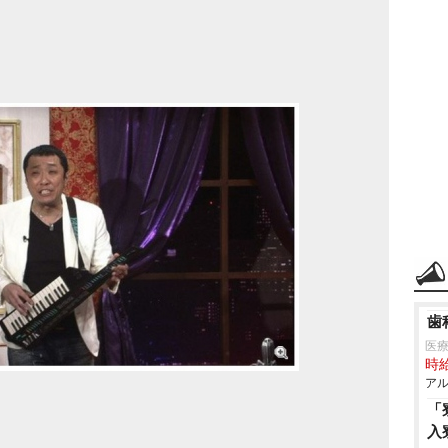
歯
医
時給
アル
「
入