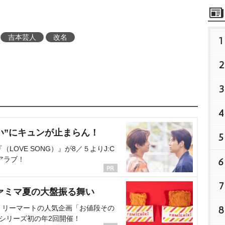
吉本芸人
改名
1
2
3
4
い”にキュンが止まらん！
5
OVE SONG）』が8／５よりJ:C
アラブ！
6
7
ァミマ夏の大盤振る舞い
ミリーマートの人気企画「お値段その
8
、シリーズ初の年2回開催！