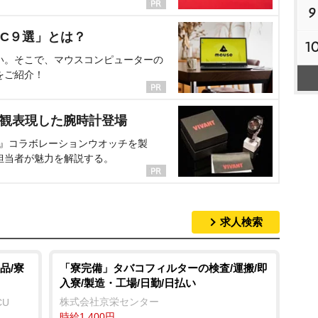
9
C９選」とは？
1
い。そこで、マウスコンピューターの
をご紹介！
界観表現した腕時計登場
NT』コラボレーションウオッチを製
担当者が魅力を解説する。
求人検索
品/寮
「寮完備」タバコフィルターの検査/運搬/即
入寮/製造・工場/日勤/日払い
株式会社京栄センター
CU
時給1,400円