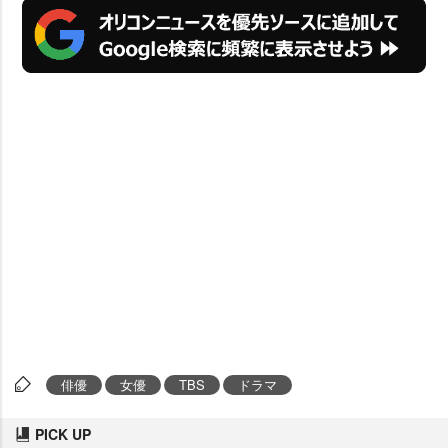
俳優
女優
TBS
ドラマ
PICK UP