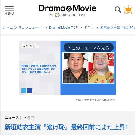
ホーム (オリコンニュース)
Drama&Movie TOP
ドラマ
新垣結衣主演『逃げ恥』
このニュースを見る
arrow_forward_ios
Powered by 
GliaStudios
M
ニュース
ドラマ
u
t
新垣結衣主演『逃げ恥』最終回前にまた上昇1
e