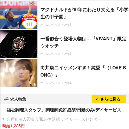
マクドナルドが40年にわたり支える「小学
生の甲子園」
オリコンタイアップ特集
一番似合う登場人物は…『VIVANT』限定
ウオッチ
オリコンタイアップ特集
向井康二イケメンすぎ！純愛『（LOVE S
ONG）』
オリコンタイアップ特集
求人特集
さらに見る
「福祉調理スタッフ」調理師免許必須/日勤のみ/デイサービス
社会福祉法人秀峰会/風の生活館 デイサービスセンター
時給1,225円