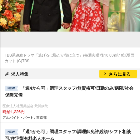
TBS系連続ドラマ『逃げるは恥だが役に立つ』(毎週火曜 後10:00)第10話場面
カット (C)TBS
求人特集
さらに見る
「週4から可」調理スタッフ/無資格可/日勤のみ/病院/社会
NEW
保障完備
医療法人社団美誠会 荒川病院
時給1,226円
アルバイト・パート / 東京都
「週1から可」調理スタッフ/調理師免許必須/シフト相談
NEW
可/住宅型有料老人ホーム