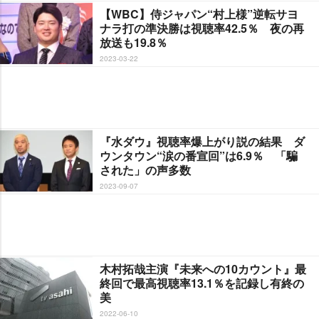
【WBC】侍ジャパン“村上様”逆転サヨ
ナラ打の準決勝は視聴率42.5％ 夜の再
放送も19.8％
2023-03-22
『水ダウ』視聴率爆上がり説の結果 ダ
ウンタウン“涙の番宣回”は6.9％ 「騙
された」の声多数
2023-09-07
木村拓哉主演『未来への10カウント』最
終回で最高視聴率13.1％を記録し有終の
美
2022-06-10