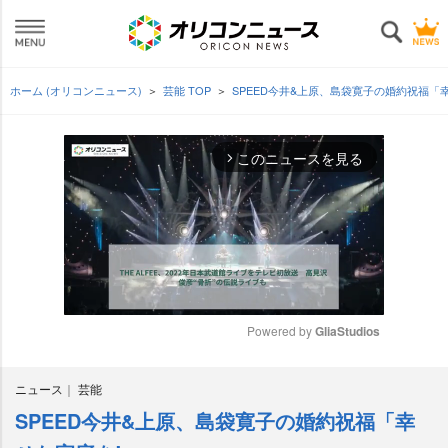
ホーム (オリコンニュース)
芸能 TOP
SPEED今井&上原、島袋寛子の婚約祝福「
このニュースを見る
arrow_forward_ios
Powered by 
GliaStudios
M
ニュース
芸能
u
t
SPEED今井&上原、島袋寛子の婚約祝福「幸
e