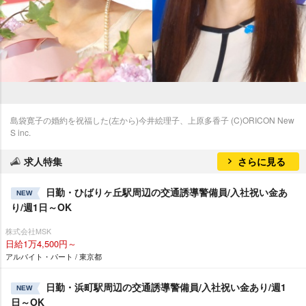
島袋寛子の婚約を祝福した(左から)今井絵理子、上原多香子 (C)ORICON New
S inc.
求人特集
さらに見る
日勤・ひばりヶ丘駅周辺の交通誘導警備員/入社祝い金あ
NEW
り/週1日～OK
株式会社MSK
日給1万4,500円～
アルバイト・パート / 東京都
日勤・浜町駅周辺の交通誘導警備員/入社祝い金あり/週1
NEW
日～OK