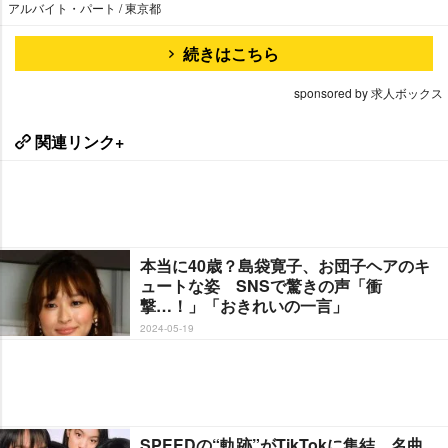
アルバイト・パート / 東京都
続きはこちら
sponsored by 求人ボックス
関連リンク+
本当に40歳？島袋寛子、お団子ヘアのキ
ュートな姿 SNSで驚きの声「衝
撃…！」「おきれいの一言」
2024-05-19
SPEEDの“軌跡”がTikTokに集結 名曲