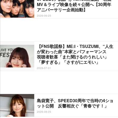
MV＆ライブ映像を続々公開へ【30周年
アニバーサリー企画始動】
2026-06-25
【FNS歌謡祭】ME:I・TSUZUMI、“人生
が変わった曲”本家とパフォーマンス
視聴者歓喜「また聞けるのうれしい」
「夢すぎる」「さすがにエモい」
2026-07-01
島袋寛子、SPEED30周年で当時の4ショ
ット公開 反響相次ぐ「青春です！」
2026-08-05