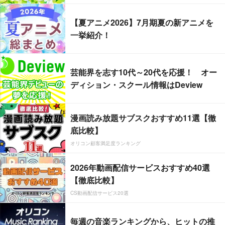
【夏アニメ2026】7月期夏の新アニメを
一挙紹介！
芸能界を志す10代～20代を応援！ オー
ディション・スクール情報はDeview
漫画読み放題サブスクおすすめ11選【徹
底比較】
オリコン顧客満足度ランキング
2026年動画配信サービスおすすめ40選
【徹底比較】
CS動画配信サービス20選
毎週の音楽ランキングから、ヒットの推