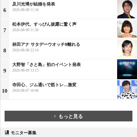
及川光博が結婚を発表
6
2026-08-08 11:34
松本伊代、すっぴん披露に驚く声
7
2026-08-09 11:30
林田アナ サタデーウオッチ9離れる
8
2026-08-08 22:14
大野智「さと島」初のイベント発表
9
2026-08-09 13:15
寺田心、ジム通いで筋トレ…激変
10
2026-08-07 10:46
もっと見る
モニター募集