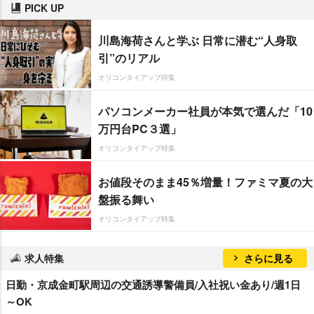
PICK UP
川島海荷さんと学ぶ 日常に潜む“人身取
引”のリアル
オリコンタイアップ特集
パソコンメーカー社員が本気で選んだ「10
万円台PC３選」
オリコンタイアップ特集
お値段そのまま45％増量！ファミマ夏の大
盤振る舞い
オリコンタイアップ特集
求人特集
さらに見る
日勤・京成金町駅周辺の交通誘導警備員/入社祝い金あり/週1日
～OK