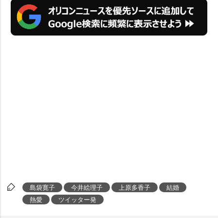
島袋寛子
今井絵理子
上原多香子
結婚
熱愛
ツイッター発