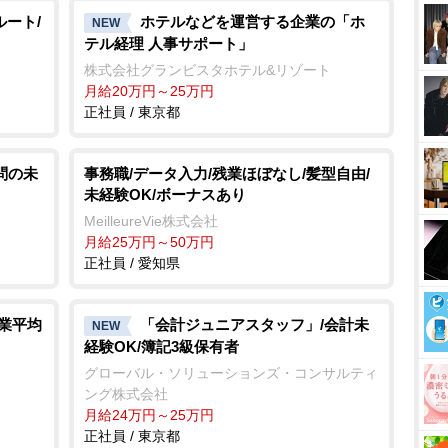
ルート/
ホテルなどを運営する企業の「ホ
NEW
テル経理 人事サポート」
株式会社グランビスタホテル&リゾート
月給20万円～25万円
正社員 / 東京都
問の未
事務職/データ入力/残業ほぼなし/髪型自由/
未経験OK/ボーナスあり
MeilleureVie株式会社
月給25万円～50万円
正社員 / 愛知県
残業平均
「会計ジュニアスタッフ」/会計未
NEW
経験OK/簿記3級保有者
グローバル・ソリューションズ・コンサルティ
ング株式会社
月給24万円～25万円
正社員 / 東京都