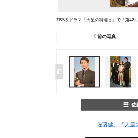
TBS系ドラマ『天皇の料理番』で『第42回 
前の写真
佐
佐藤健、『天皇