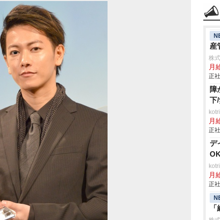
N
産
株
月
正社
障
下
ko
月
正社
デ
O
ko
月
正社
N
「