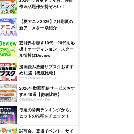
2026年7月夏ドラマも、注目
作＆話題作が勢ぞろい！
【夏アニメ2026】7月期夏の
新アニメを一挙紹介！
芸能界を志す10代～20代を応
援！オーディション・スクー
ル情報はDeview
漫画読み放題サブスクおすす
め11選【徹底比較】
オリコン顧客満足度ランキング
2026年動画配信サービスおす
すめ40選【徹底比較】
CS動画配信サービス20選
毎週の音楽ランキングから、
ヒットの推移をチェック！
試写会、登壇イベント、サイ