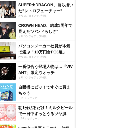
SUPER★DRAGON、自ら描い
た”レトロフューチャー”
オリコンタイアップ特集
CROWN HEAD、結成1周年で
見えた”バンドらしさ”
オリコンタイアップ特集
パソコンメーカー社員が本気
で選ぶ「10万円台PC3選」
オリコンタイアップ特集
一番似合う登場人物は…『VIV
ANT』限定ウオッチ
オリコンタイアップ特集
自販機にピッ！ですぐに買え
ちゃう
（PR）ジハンピ
朝1分貼るだけ！ミルクピール
で一日中ずっとうるツヤ肌
（PR）サボリーノ