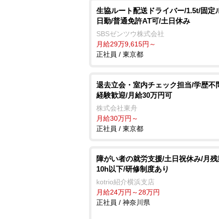
生協ルート配送ドライバー/1.5t/固定
日勤/普通免許AT可/土日休み
SBSゼンツウ株式会社
月給29万9,615円～
正社員 / 東京都
退去立会・室内チェック担当/学歴不
経験歓迎/月給30万円可
株式会社東舟
月給30万円～
正社員 / 東京都
障がい者の就労支援/土日祝休み/月
10h以下/研修制度あり
kotrio紹介横浜支店
月給24万円～28万円
正社員 / 神奈川県