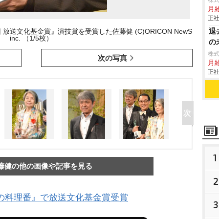
株
月給
正社
退
放送文化基金賞』演技賞を受賞した佐藤健 (C)ORICON NewS
inc. （1/5枚）
の
株
次の写真
月
正社
1
藤健の他の画像や記事を見る
2
の料理番』で放送文化基金賞受賞
3