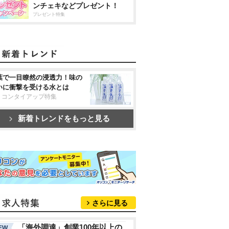
ンチェキなどプレゼント！
プレゼント特集
葉で一目瞭然の浸透力！味の
いに衝撃を受ける水とは
リコンタイアップ特集
新着トレンドをもっと見る
さらに見る
「海外調達」創業100年以上の
EW