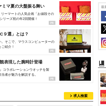
ァミマ夏の大盤振る舞い
最
ミリーマートの人気企画「お値段その
、シリーズ初の年2回開催！
C９選」とは？
い。そこで、マウスコンピューターの
をご紹介！
界観表現した腕時計登場
NT』コラボレーションウオッチを製
担当者が魅力を解説する。
求人検索