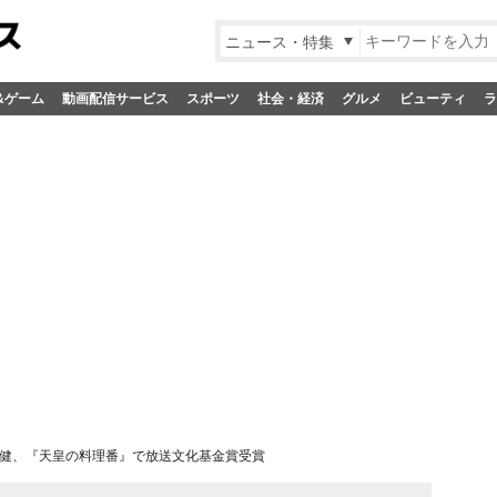
ニュース・特集
&ゲーム
動画配信サービス
スポーツ
社会・経済
グルメ
ビューティ
ラ
健、『天皇の料理番』で放送文化基金賞受賞