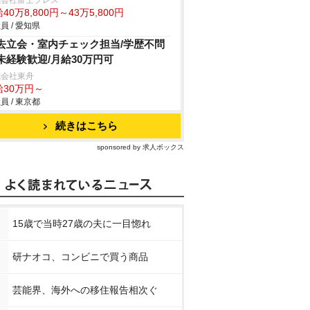
式会社富士プレス
40万8,800円～43万5,800円
員 / 愛知県
去立会・室内チェック担当/学歴不問
未経験歓迎/月給30万円可
式会社東舟
給30万円～
員 / 東京都
続きはこちら
sponsored by 求人ボックス
15歳で当時27歳の夫に一目惚れ
研ナオコ、コンビニで買う商品
芸能界、海外への移住報告相次ぐ