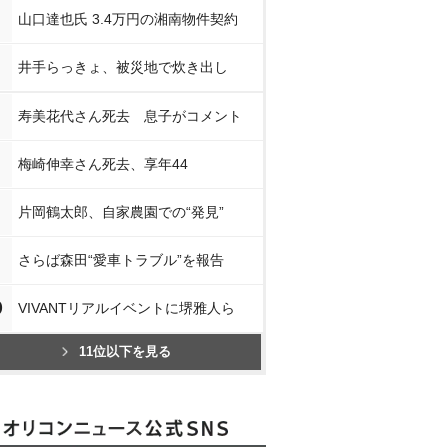
山口達也氏 3.4万円の湘南物件契約
井手らっきょ、被災地で炊き出し
寿美花代さん死去 息子がコメント
梅崎伸幸さん死去、享年44
片岡鶴太郎、自家農園での“発見”
さらば森田“愛車トラブル”を報告
0
VIVANTリアルイベントに堺雅人ら
11位以下を見る