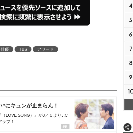
4
5
6
7
俳優
TBS
アワード
8
9
1
い”にキュンが止まらん！
OVE SONG）』が8／５よりJ:C
アラブ！