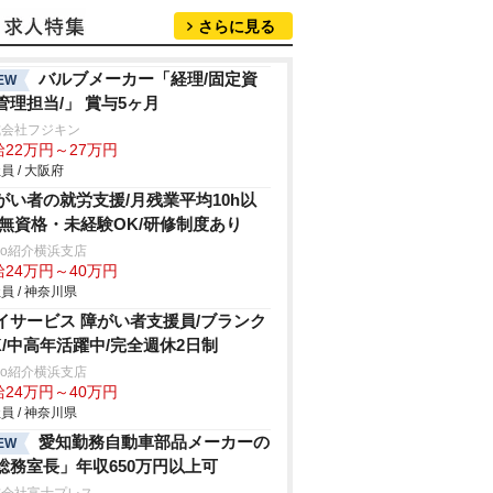
さらに見る
バルブメーカー「経理/固定資
EW
管理担当/」 賞与5ヶ月
式会社フジキン
給22万円～27万円
員 / 大阪府
がい者の就労支援/月残業平均10h以
/無資格・未経験OK/研修制度あり
trio紹介横浜支店
給24万円～40万円
員 / 神奈川県
イサービス 障がい者支援員/ブランク
K/中高年活躍中/完全週休2日制
trio紹介横浜支店
給24万円～40万円
員 / 神奈川県
愛知勤務自動車部品メーカーの
EW
総務室長」年収650万円以上可