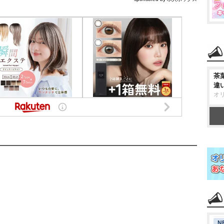
茶
違
オ
N