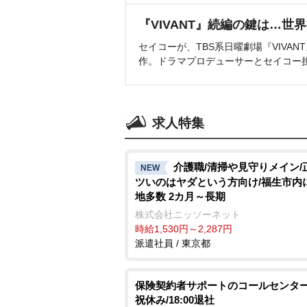
『VIVANT』続編の鍵は…世
セイコーが、TBS系日曜劇場『VIVA
作。ドラマプロデューサーとセイコー
求人特集
介護職/清掃や見守りメイン/
NEW
ツいのはヤダという方向け/福生市内
地多数 2カ月～長期
株式会社ニッソーネット
時給1,530円～2,287円
派遣社員 / 東京都
保険契約者サポートのコールセンター
祝休み/18:00退社