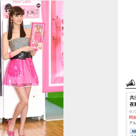
共
夜
株式
時給
アル
N