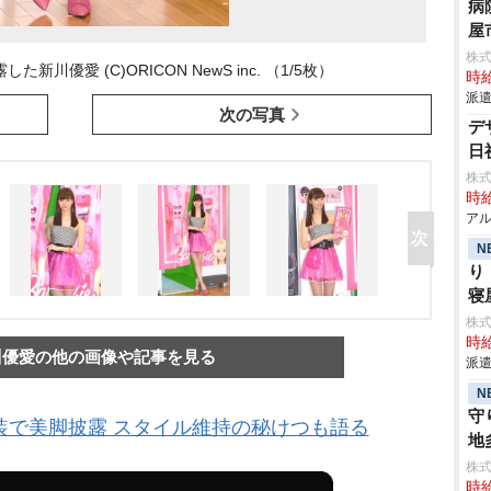
病
屋
株
川優愛 (C)ORICON NewS inc. （1/5枚）
時給
派遣
次の写真
デ
日
株式
時給
アル
N
り
寝
株
時給
川優愛の他の画像や記事を見る
派遣
N
守
装で美脚披露 スタイル維持の秘けつも語る
地
株
時給