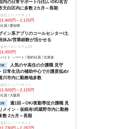
院内の日常サポート/日払いOK/名古
市天白区内に多数 2カ月～長期
式会社ニッソーネット
1,400円～2,125円
社員 / 愛知県
ザイン系アプリのコールセンター/土
祝休み/営業経験が活かせる
会社ベルシステム24
1,450円
バイト・パート / 契約社員 / 北海道
人気のサ高住の介護職 見守
EW
・日常生活の補助中心で介護度低め/
屋川市内に勤務地多数
式会社ニッソーネット
1,500円～2,125円
社員 / 大阪府
週1回～OK/夜勤専従介護職 見
EW
りメイン・仮眠有/武蔵野市内に勤務
多数 2カ月～長期
式会社ニッソーネット
1,730円～2,287円