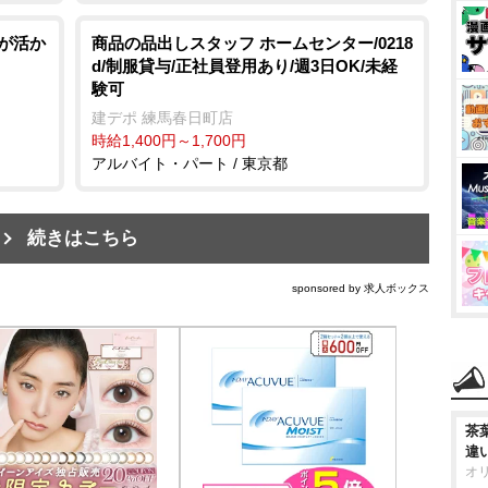
語が活か
商品の品出しスタッフ ホームセンター/0218
d/制服貸与/正社員登用あり/週3日OK/未経
験可
建デポ 練馬春日町店
時給1,400円～1,700円
アルバイト・パート / 東京都
続きはこちら
sponsored by 求人ボックス
茶
違
オ