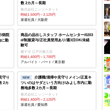
数 2カ月～長期
株式会社ニッソーネット
時給1,500円～2,125円
派遣社員 / 大阪府
/病院
商品の品出しスタッフ ホームセンター/0203
d/制服貸与/正社員登用あり/週3日OK/未経
内に勤
験可
建デポ 江戸川春江店
時給1,400円～1,700円
アルバイト・パート / 東京都
見守り
介護職/清掃や見守りメイン/正直キ
NEW
 2カ
ツいのはヤダという方向け/みよし市内に勤
務地多数 2カ月～長期
株式会社ニッソーネット
時給1,400円～2,125円
派遣社員 / 愛知県