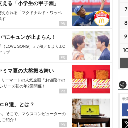
支える「小学生の甲子園」
7
与えられる「マクドナルド・ワッペ
指す
8
9
い”にキュンが止まらん！
OVE SONG）』が8／５よりJ:C
1
アラブ！
ァミマ夏の大盤振る舞い
ミリーマートの人気企画「お値段その
、シリーズ初の年2回開催！
最
C９選」とは？
い。そこで、マウスコンピューターの
をご紹介！