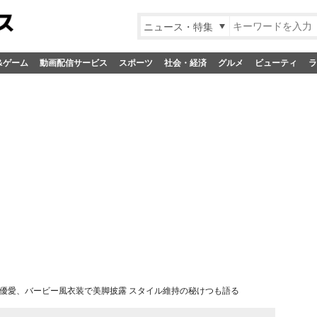
ニュース・特集
&ゲーム
動画配信サービス
スポーツ
社会・経済
グルメ
ビューティ
ラ
優愛、バービー風衣装で美脚披露 スタイル維持の秘けつも語る