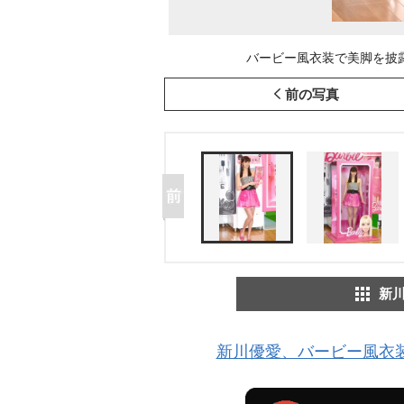
バービー風衣装で美脚を披露した新
前の写真
新
新川優愛、バービー風衣