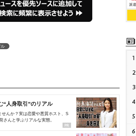
派遣
デル
1
2
3
4
む“人身取引”のリアル
ませんか？実は恋愛や悪質ホスト、S
5
海荷さんと学ぶリアルな実態。
6