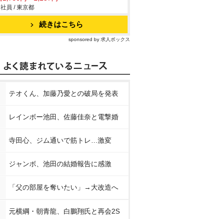
社員 / 東京都
続きはこちら
sponsored by 求人ボックス
テオくん、加藤乃愛との破局を発表
レインボー池田、佐藤佳奈と電撃婚
寺田心、ジム通いで筋トレ…激変
ジャンボ、池田の結婚報告に感激
「父の部屋を奪いたい」→大改造へ
元横綱・朝青龍、白鵬翔氏と再会2S