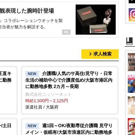
界観表現した腕時計登場
NT』コラボレーションウオッチを製
担当者が魅力を解説する。
求人検索
正直キ
介護職/人気のサ高住/見守り・日常
NEW
に勤務
生活の補助中心で介護度低め/大阪市港区内
に勤務地多数 2カ月～長期
株式会社ニッソーネット
時給1,500円～2,125円
派遣社員 / 大阪府
/土日
週1回～OK/夜勤専従介護職 見守り
NEW
メイン・仮眠有/大阪市浪速区内に勤務地多