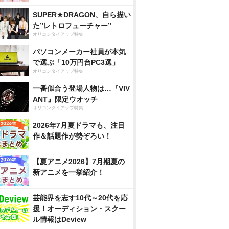
SUPER★DRAGON、自ら描い
た”レトロフューチャー”
オリコンタイアップ特集
パソコンメーカー社員が本気
で選ぶ「10万円台PC3選」
オリコンタイアップ特集
一番似合う登場人物は…『VIV
ANT』限定ウオッチ
オリコンタイアップ特集
2026年7月夏ドラマも、注目
作＆話題作が勢ぞろい！
【夏アニメ2026】7月期夏の
新アニメを一挙紹介！
芸能界を志す10代～20代を応
援！オーディション・スクー
ル情報はDeview