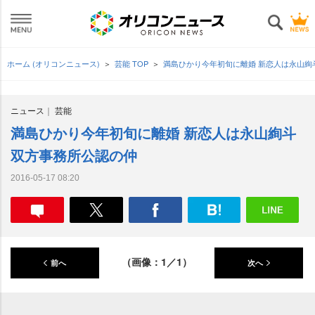
ホーム (オリコンニュース)
芸能 TOP
満島ひかり今年初旬に離婚 新恋人は永山絢
ニュース
芸能
満島ひかり今年初旬に離婚 新恋人は永山絢斗
双方事務所公認の仲
2016-05-17 08:20
（画像：1／1）
前へ
次へ