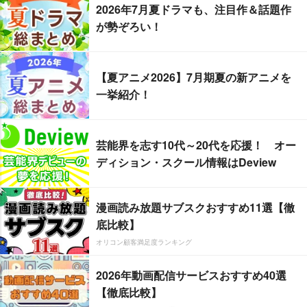
2026年7月夏ドラマも、注目作＆話題作
が勢ぞろい！
【夏アニメ2026】7月期夏の新アニメを
一挙紹介！
芸能界を志す10代～20代を応援！ オー
ディション・スクール情報はDeview
漫画読み放題サブスクおすすめ11選【徹
底比較】
オリコン顧客満足度ランキング
2026年動画配信サービスおすすめ40選
【徹底比較】