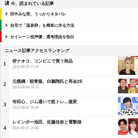
今、読まれている記事
田中みな実、うっかりネタバレ
自宅で「温泉卵」を簡単に作る方法
セイレーン役声優、選考理由を告白
ニュース記事アクセスランキング
研ナオコ、コンビニで買う商品
1
2026-08-05 15:10
元横綱・朝青龍、白鵬翔氏と再会2S
2
2026-08-06 16:16
寺田心、ジム通いで筋トレ…激変
3
2026-08-07 10:46
レインボー池田、佐藤佳奈と電撃婚
4
2026-08-07 20:00