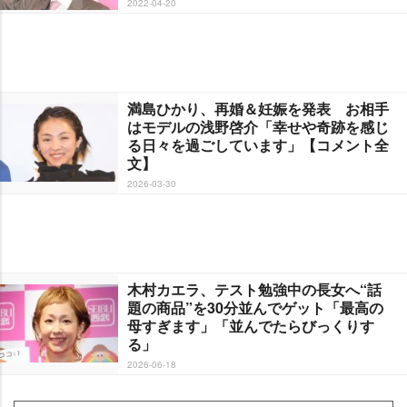
2022-04-20
満島ひかり、再婚＆妊娠を発表 お相手
はモデルの浅野啓介「幸せや奇跡を感じ
る日々を過ごしています」【コメント全
文】
2026-03-30
木村カエラ、テスト勉強中の長女へ“話
題の商品”を30分並んでゲット「最高の
母すぎます」「並んでたらびっくりす
る」
2026-06-18