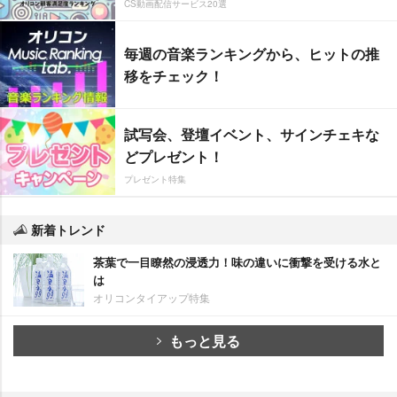
CS動画配信サービス20選
毎週の音楽ランキングから、ヒットの推
移をチェック！
試写会、登壇イベント、サインチェキな
どプレゼント！
プレゼント特集
新着トレンド
茶葉で一目瞭然の浸透力！味の違いに衝撃を受ける水と
は
オリコンタイアップ特集
もっと見る