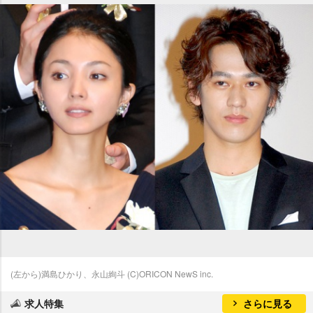
(左から)満島ひかり、永山絢斗 (C)ORICON NewS inc.
求人特集
さらに見る