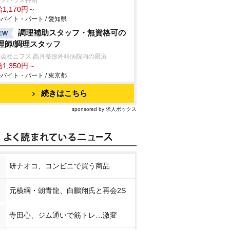
ットハウス神領
1,170円～
バイト・パート / 愛知県
調理補助スタッフ・無資格可の
EW
理師/調理スタッフ
式会社ニフス 高月整形外科病院内の厨房
1,350円～
バイト・パート / 東京都
続きはこちら
sponsored by 求人ボックス
研ナオコ、コンビニで買う商品
元横綱・朝青龍、白鵬翔氏と再会2S
寺田心、ジム通いで筋トレ…激変