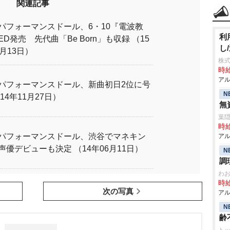
関連記事
パフォーマンスドール、6・10『電波教
利
ED発売 先代曲「Be Born」も収録 （15
し
3月13日）
株式
時給
アル
パフォーマンスドール、新曲初日2位に号
N
14年11月27日）
無
葉
時給
パフォーマンスドール、渋谷でマネキン
アル
声優デビューも決定 （14年06月11日）
N
調
わ
時給
次の写真
アル
N
齢