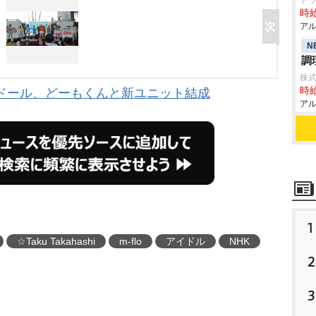
ト
時給
アル
N
調
株
時給
ドール、どーもくんと新ユニット結成
アル
1
☆Taku Takahashi
m-flo
アイドル
NHK
2
3