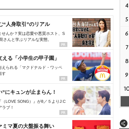
4
5
む“人身取引”のリアル
6
ませんか？実は恋愛や悪質ホスト、S
海荷さんと学ぶリアルな実態。
7
支える「小学生の甲子園」
8
与えられる「マクドナルド・ワッペ
指す
9
1
い”にキュンが止まらん！
OVE SONG）』が8／５よりJ:C
アラブ！
ァミマ夏の大盤振る舞い