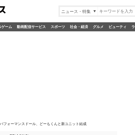
ニュース・特集
&ゲーム
動画配信サービス
スポーツ
社会・経済
グルメ
ビューティ
ラ
パフォーマンスドール、どーもくんと新ユニット結成