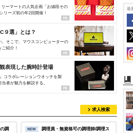
ミリーマートの人気企画「お値段その
最
、シリーズ初の年2回開催！
C９選」とは？
い。そこで、マウスコンピューターの
をご紹介！
界観表現した腕時計登場
NT』コラボレーションウオッチを製
担当者が魅力を解説する。
求人検索
の調
調理員・無資格可の調理師/調理ス
NEW