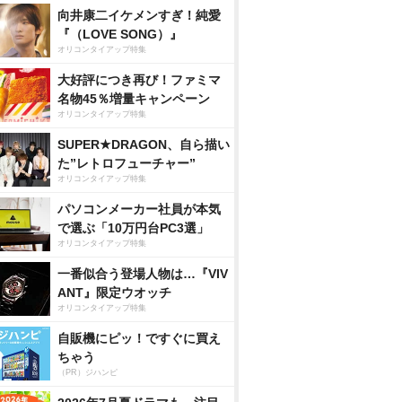
向井康二イケメンすぎ！純愛
『（LOVE SONG）』
オリコンタイアップ特集
大好評につき再び！ファミマ
名物45％増量キャンペーン
オリコンタイアップ特集
SUPER★DRAGON、自ら描い
た”レトロフューチャー”
オリコンタイアップ特集
パソコンメーカー社員が本気
で選ぶ「10万円台PC3選」
オリコンタイアップ特集
一番似合う登場人物は…『VIV
ANT』限定ウオッチ
オリコンタイアップ特集
自販機にピッ！ですぐに買え
ちゃう
（PR）ジハンピ