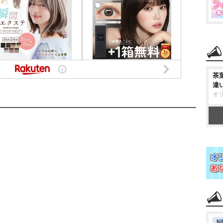
茶
違
オ
N