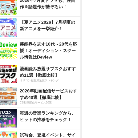
2026年7月夏ドラマも、注目
作＆話題作が勢ぞろい！
【夏アニメ2026】7月期夏の
新アニメを一挙紹介！
芸能界を志す10代～20代を応
援！オーディション・スクー
ル情報はDeview
漫画読み放題サブスクおすす
め11選【徹底比較】
オリコン顧客満足度ランキング
2026年動画配信サービスおす
すめ40選【徹底比較】
CS動画配信サービス20選
毎週の音楽ランキングから、
ヒットの推移をチェック！
試写会、登壇イベント、サイ