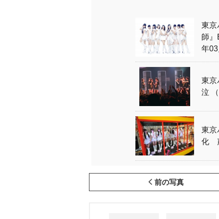
東京
師』
年0
東京
泣 （
東京
化 
前の写真