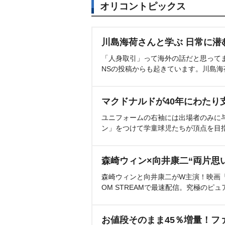
オリコントピックス
川島海荷さんと学ぶ 日常に潜
「人身取引」って海外の話だと思って
NSの投稿からも起きています。川島
マクドナルドが40年にわたり
ユニフォームの右袖には出場者のみに
ン」をつけて学童球児たちが頂点を目
森崎ウィン×向井康二“両片思
森崎ウィンと向井康二がW主演！映画『（L
OM STREAMで最速配信。究極のピュ
お値段そのまま45％増量！フ