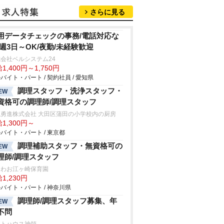
さらに見る
用データチェックの事務/電話対応な
/週3日～OK/夜勤/未経験歓迎
会社ベルシステム24
1,400円～1,750円
バイト・パート / 契約社員 / 愛知県
調理スタッフ・洗浄スタッフ・
EW
資格可の調理師/調理スタッフ
隠勇進株式会社 大田区蒲田の小学校内の厨房
1,300円～
バイト・パート / 東京都
調理補助スタッフ・無資格可の
EW
理師/調理スタッフ
おわお江ヶ崎保育園
1,230円
バイト・パート / 神奈川県
調理師/調理スタッフ募集、年
EW
不問