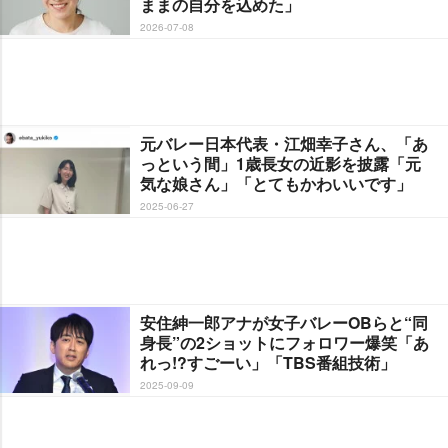
ままの自分を込めた」
2026-07-08
元バレー日本代表・江畑幸子さん、「あ
っという間」1歳長女の近影を披露「元
気な娘さん」「とてもかわいいです」
2025-06-27
安住紳一郎アナが女子バレーOBらと“同
身長”の2ショットにフォロワー爆笑「あ
れっ!?すごーい」「TBS番組技術」
2025-09-09