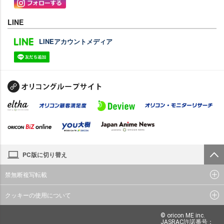
LINE
LINEアカウントメディア
PC版に切り替え
禁無断複写転載
クッキーの使用について
© oricon ME inc.
JASRAC許諾番号：