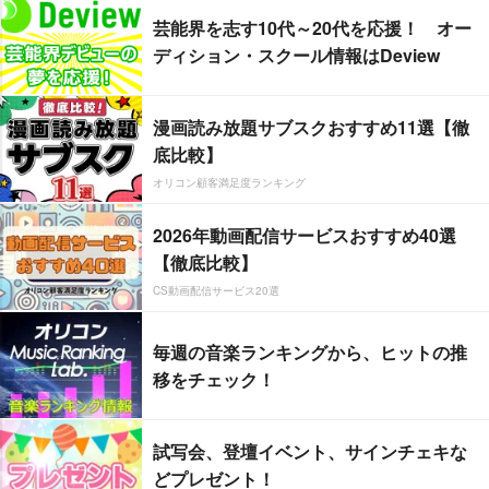
芸能界を志す10代～20代を応援！ オー
ディション・スクール情報はDeview
漫画読み放題サブスクおすすめ11選【徹
底比較】
オリコン顧客満足度ランキング
2026年動画配信サービスおすすめ40選
【徹底比較】
CS動画配信サービス20選
毎週の音楽ランキングから、ヒットの推
移をチェック！
試写会、登壇イベント、サインチェキな
どプレゼント！