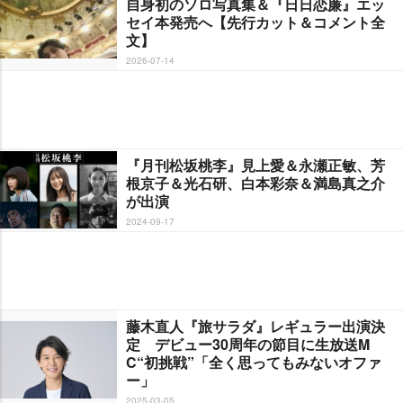
自身初のソロ写真集＆『日日恋廉』エッ
セイ本発売へ【先行カット＆コメント全
文】
2026-07-14
『月刊松坂桃李』見上愛＆永瀬正敏、芳
根京子＆光石研、白本彩奈＆満島真之介
が出演
2024-09-17
藤木直人『旅サラダ』レギュラー出演決
定 デビュー30周年の節目に生放送M
C“初挑戦”「全く思ってもみないオファ
ー」
2025-03-05