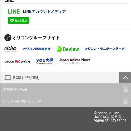
LINE
LINEアカウントメディア
PC版に切り替え
禁無断複写転載
クッキーの使用について
© oricon ME inc.
JASRAC許諾番号：
9009642140Y38026