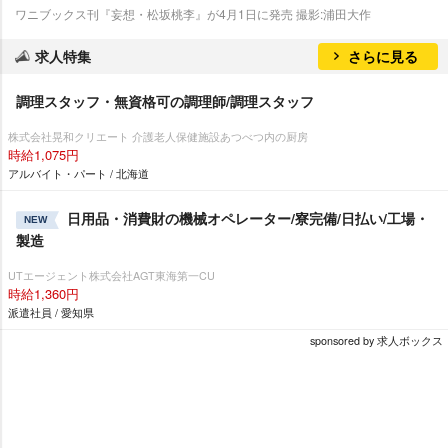
ワニブックス刊『妄想・松坂桃李』が4月1日に発売 撮影:浦田大作
求人特集
さらに見る
調理スタッフ・無資格可の調理師/調理スタッフ
株式会社晃和クリエート 介護老人保健施設あつべつ内の厨房
時給1,075円
アルバイト・パート / 北海道
日用品・消費財の機械オペレーター/寮完備/日払い/工場・
NEW
製造
UTエージェント株式会社AGT東海第一CU
時給1,360円
派遣社員 / 愛知県
sponsored by 求人ボックス