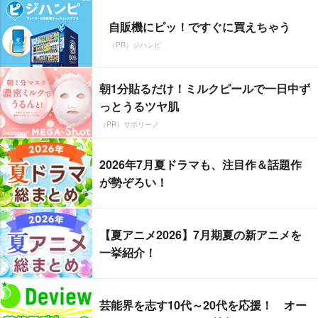
自販機にピッ！ですぐに買えちゃう
（PR）ジハンピ
朝1分貼るだけ！ミルクピールで一日中ず
っとうるツヤ肌
（PR）サボリーノ
2026年7月夏ドラマも、注目作＆話題作
が勢ぞろい！
【夏アニメ2026】7月期夏の新アニメを
一挙紹介！
芸能界を志す10代～20代を応援！ オー