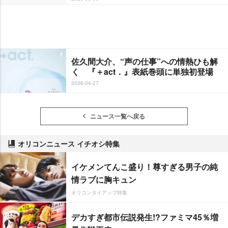
佐久間大介、“声の仕事”への情熱ひも解
く 『＋act．』表紙巻頭に単独初登場
2026-04-27
ニュース一覧へ戻る
オリコンニュース イチオシ特集
イケメンてんこ盛り！尊すぎる男子の純
情ラブに胸キュン
オリコンタイアップ特集
デカすぎ都市伝説発生!?ファミマ45％増