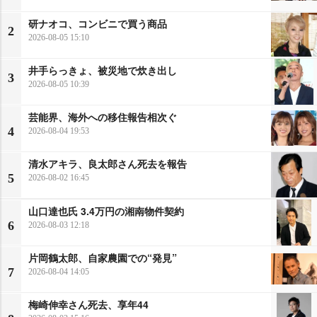
研ナオコ、コンビニで買う商品
2
2026-08-05 15:10
井手らっきょ、被災地で炊き出し
3
2026-08-05 10:39
芸能界、海外への移住報告相次ぐ
4
2026-08-04 19:53
清水アキラ、良太郎さん死去を報告
5
2026-08-02 16:45
山口達也氏 3.4万円の湘南物件契約
6
2026-08-03 12:18
片岡鶴太郎、自家農園での“発見”
7
2026-08-04 14:05
梅崎伸幸さん死去、享年44