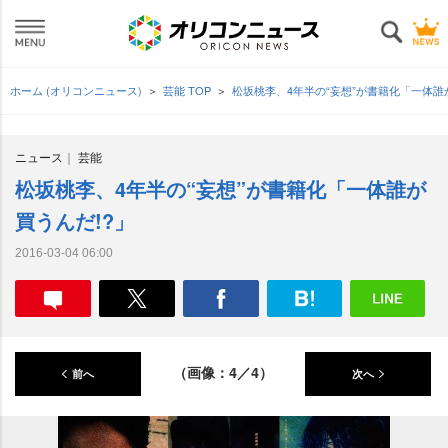
ホーム (オリコンニュース)
芸能 TOP
松坂桃李、4年半の“妄想”が書籍化「一体誰
ニュース
芸能
松坂桃李、4年半の“妄想”が書籍化「一体誰が
買うんだ!?」
2016-03-04 06:00
（画像：4／4）
前へ
次へ