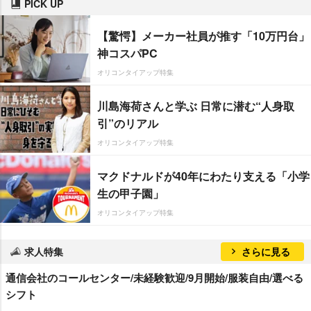
PICK UP
【驚愕】メーカー社員が推す「10万円台」
神コスパPC
オリコンタイアップ特集
川島海荷さんと学ぶ 日常に潜む“人身取
引”のリアル
オリコンタイアップ特集
マクドナルドが40年にわたり支える「小学
生の甲子園」
オリコンタイアップ特集
求人特集
さらに見る
通信会社のコールセンター/未経験歓迎/9月開始/服装自由/選べる
シフト