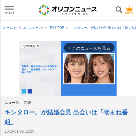
ホーム (オリコンニュース)
芸能 TOP
キンタロー。が結婚会見 出会いは「物まね
このニュースを見る
arrow_forward_ios
ニュース
芸能
キンタロー。が結婚会見 出会いは「物まね番
M
u
組」
t
e
2016-01-05 13:20