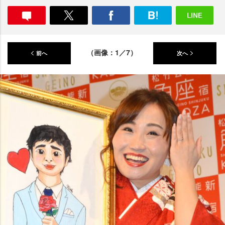
（画像：1／7）
前へ
次へ