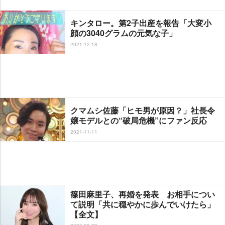
キンタロー。第2子出産を報告「大変小
顔の3040グラムの元気な子」
2021-12-18
クマムシ佐藤「ヒモ男が原因？」社長令
嬢モデルとの“破局危機”にファン反応
2021-11-11
篠田麻里子、再婚を発表 お相手につい
て説明「共に穏やかに歩んでいけたら」
【全文】