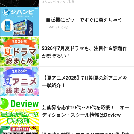
オリコンタイアップ特集
自販機にピッ！ですぐに買えちゃう
（PR）ジハンピ
2026年7月夏ドラマも、注目作＆話題作
が勢ぞろい！
【夏アニメ2026】7月期夏の新アニメを
一挙紹介！
芸能界を志す10代～20代を応援！ オー
ディション・スクール情報はDeview