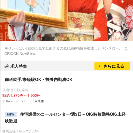
幸せいっぱい! 結婚会見で旦那さまの似顔絵&指輪を披露したキンタロー。 (C)
ORICON NewS inc.
求人特集
さらに見る
歯科助手/未経験OK・扶養内勤務OK
成増北口通り歯科
時給1,375円～1,900円
アルバイト・パート / 東京都
住宅設備のコールセンター/週3日～OK/時短勤務OK/未経
NEW
験歓迎
株式会社ベルシステム24