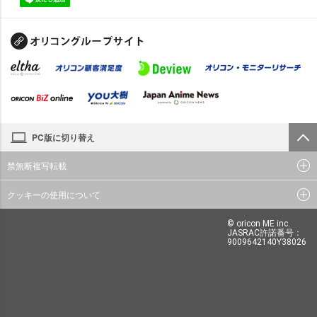
PC版に切り替え
禁無断複写転載
クッキーの使用について
© oricon ME inc.
JASRAC許諾番号：
9009642140Y38026