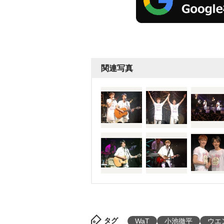
関連写真
タグ
WaT
小池徹平
ウエ