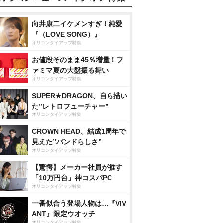
向井康二イケメンすぎ！純愛
『（LOVE SONG）』
オリコンタイアップ特集
お値段そのまま45％増量！フ
ァミマ夏の大盤振る舞い
オリコンタイアップ特集
SUPER★DRAGON、自ら描い
た”レトロフューチャー”
オリコンタイアップ特集
CROWN HEAD、結成1周年で
見えた”バンドらしさ”
オリコンタイアップ特集
【驚愕】メーカー社員が推す
「10万円台」神コスパPC
オリコンタイアップ特集
一番似合う登場人物は…『VIV
ANT』限定ウオッチ
オリコンタイアップ特集