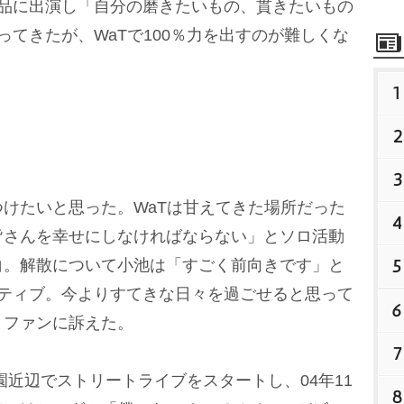
作品に出演し「自分の磨きたいもの、貫きたいもの
ってきたが、WaTで100％力を出すのが難しくな
1
2
3
けたいと思った。WaTは甘えてきた場所だった
4
皆さんを幸せにしなければならない」とソロ活動
5
白。解散について小池は「すごく前向きです」と
ジティブ。今よりすてきな日々を過ごせると思って
6
とファンに訴えた。
7
園近辺でストリートライブをスタートし、04年11
8