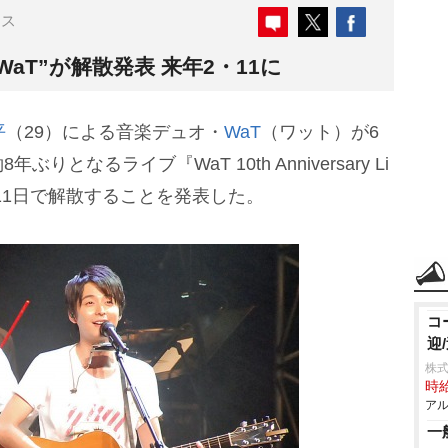
ース
aT”が解散発表 来年2・11に
平
（29）による音楽デュオ・
WaT
（ワット）が6
となるライブ『WaT 10th Anniversary Li
2月11日で解散することを発表した。
コ
迎
株式
時給
アル
一