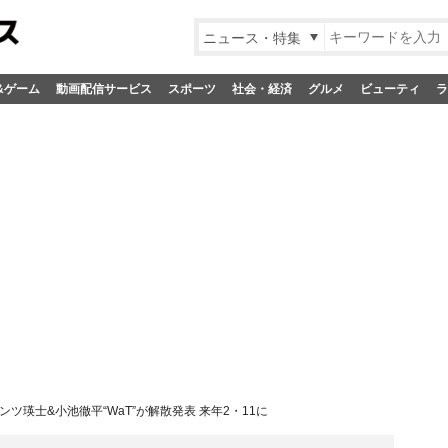
ニュース・特集
&ゲーム
動画配信サービス
スポーツ
社会・経済
グルメ
ビューティ
ラ
ンツ瑛士&小池徹平“WaT”が解散発表 来年2・11に