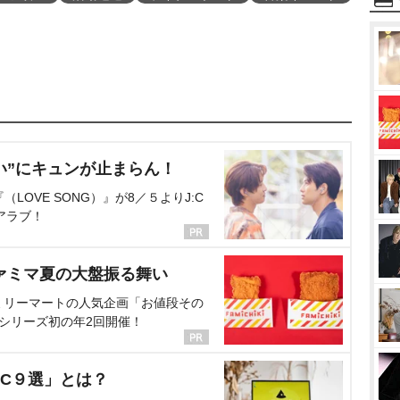
い”にキュンが止まらん！
OVE SONG）』が8／５よりJ:C
アラブ！
ァミマ夏の大盤振る舞い
ミリーマートの人気企画「お値段その
、シリーズ初の年2回開催！
C９選」とは？