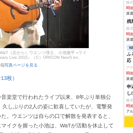
株式
時給
派遣
残
株式
時給
派遣
N
WaT（左から）ウエンツ瑛士、小池徹平 =ライ
ふ
rsary Live 2015』（C）ORICON NewS inc.
応
写真ページを見る
ア
時給
13枚）
派遣
申
し
音楽堂で行われたライブ以来、8年ぶり単独公
株式
け、久しぶりの2人の姿に歓喜していたが、電撃発
時給
アル
いた。ウエンツは自らの口で解散を発表すると、
マイクを握った小池は、WaTが活動を休止して