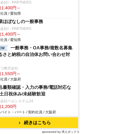
会社I・PARTNERS
1,400円～
社員 / 愛知県
業ほぼなしの一般事務
会社I・PARTNERS
1,400円～
社員 / 愛知県
一般事務・OA事務/複数名募集
EW
るさと納税の自治体お問い合わせ対
デコ株式会社
1,550円～
社員 / 大阪府
込書類確認・入力の事務/電話対応な
/土日祝休み/未経験歓迎
会社ベルシステム24
1,200円
バイト・パート / 契約社員 / 大阪府
続きはこちら
sponsored by 求人ボックス