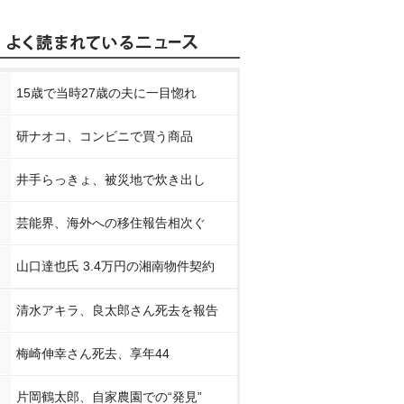
15歳で当時27歳の夫に一目惚れ
研ナオコ、コンビニで買う商品
井手らっきょ、被災地で炊き出し
芸能界、海外への移住報告相次ぐ
山口達也氏 3.4万円の湘南物件契約
清水アキラ、良太郎さん死去を報告
梅崎伸幸さん死去、享年44
片岡鶴太郎、自家農園での“発見”