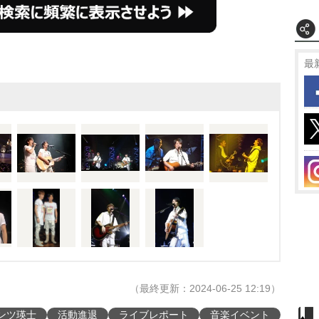
最
（最終更新：2024-06-25 12:19）
ンツ瑛士
活動進退
ライブレポート
音楽イベント