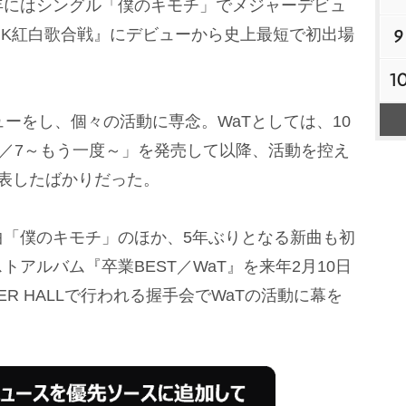
年にはシングル「僕のキモチ」でメジャーデビュ
NHK紅白歌合戦』にデビューから史上最短で初出場
9
1
ーをし、個々の活動に専念。WaTとしては、10
4／7～もう一度～」を発売して以降、活動を控え
表したばかりだった。
「僕のキモチ」のほか、5年ぶりとなる新曲も初
アルバム『卒業BEST／WaT』を来年2月10日
ER HALLで行われる握手会でWaTの活動に幕を