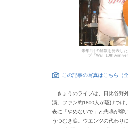
来年2月の解散を発表した
ブ『WaT 10th Annive
この記事の写真はこちら（全
きょうのライブは、日比谷野外
演。ファン約1800人が駆けつ
表に「やめないで」と悲鳴が響
うつむき涙。ウエンツの代わりに