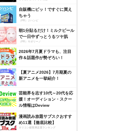
自販機にピッ！ですぐに買え
ちゃう
（PR）ジハンピ
朝1分貼るだけ！ミルクピール
で一日中ずっとうるツヤ肌
（PR）サボリーノ
2026年7月夏ドラマも、注目
作＆話題作が勢ぞろい！
【夏アニメ2026】7月期夏の
新アニメを一挙紹介！
芸能界を志す10代～20代を応
援！オーディション・スクー
ル情報はDeview
漫画読み放題サブスクおすす
め11選【徹底比較】
オリコン顧客満足度ランキング