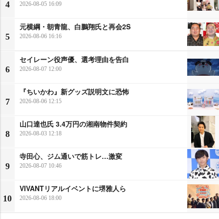
4
2026-08-05 16:09
元横綱・朝青龍、白鵬翔氏と再会2S
5
2026-08-06 16:16
セイレーン役声優、選考理由を告白
6
2026-08-07 12:00
『ちいかわ』新グッズ説明文に恐怖
7
2026-08-06 12:15
山口達也氏 3.4万円の湘南物件契約
8
2026-08-03 12:18
寺田心、ジム通いで筋トレ…激変
9
2026-08-07 10:46
VIVANTリアルイベントに堺雅人ら
10
2026-08-06 18:00