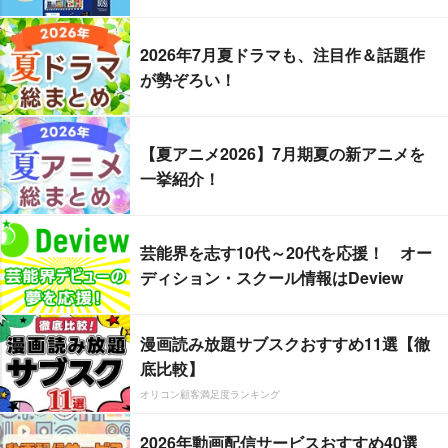
2026年7月夏ドラマも、注目作＆話題作
が勢ぞろい！
【夏アニメ2026】7月期夏の新アニメを
一挙紹介！
芸能界を志す10代～20代を応援！ オー
ディション・スクール情報はDeview
漫画読み放題サブスクおすすめ11選【徹
底比較】
オリコン顧客満足度ランキング
2026年動画配信サービスおすすめ40選