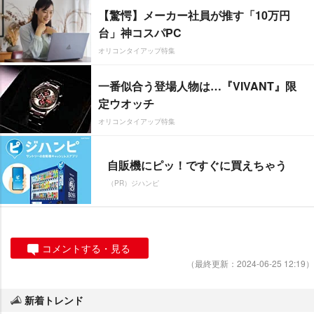
【驚愕】メーカー社員が推す「10万円
台」神コスパPC
オリコンタイアップ特集
一番似合う登場人物は…『VIVANT』限
定ウオッチ
オリコンタイアップ特集
自販機にピッ！ですぐに買えちゃう
（PR）ジハンピ
コメントする・見る
（最終更新：2024-06-25 12:19）
新着トレンド