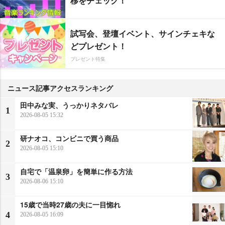
移をチェック！
試写会、登壇イベント、サインチェキな
どプレゼント！
プレゼント特集
ニュース記事アクセスランキング
田中みな実、うっかりネタバレ
1
2026-08-05 15:32
研ナオコ、コンビニで買う商品
2
2026-08-05 15:10
自宅で「温泉卵」を簡単に作る方法
3
2026-08-06 15:10
15歳で当時27歳の夫に一目惚れ
4
2026-08-05 16:09