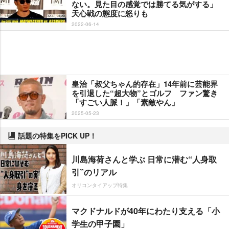
ない。見た目の感覚では勝てる気がする」
天心戦の態度に怒りも
2022-06-14
皇治「叔父ちゃん的存在」14年前に芸能界
を引退した“超大物”とゴルフ ファン驚き
「すごい人脈！」「素敵やん」
2025-05-23
話題の特集をPICK UP！
川島海荷さんと学ぶ 日常に潜む“人身取
引”のリアル
オリコンタイアップ特集
マクドナルドが40年にわたり支える「小
学生の甲子園」