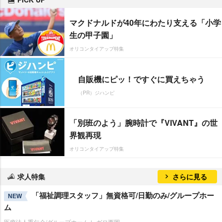
マクドナルドが40年にわたり支える「小学
生の甲子園」
オリコンタイアップ特集
自販機にピッ！ですぐに買えちゃう
（PR）ジハンピ
「別班のよう」腕時計で『VIVANT』の世
界観再現
オリコンタイアップ特集
求人特集
さらに見る
「福祉調理スタッフ」無資格可/日勤のみ/グループホー
NEW
ム
医療法人重仁会/グループホーム レガロ西岡