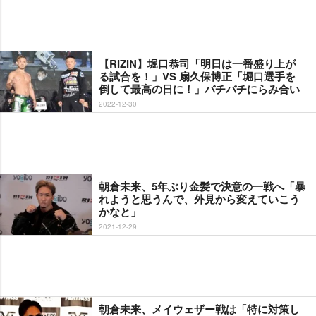
【RIZIN】堀口恭司「明日は一番盛り上が
る試合を！」VS 扇久保博正「堀口選手を
倒して最高の日に！」バチバチにらみ合い
2022-12-30
朝倉未来、5年ぶり金髪で決意の一戦へ「暴
れようと思うんで、外見から変えていこう
かなと」
2021-12-29
朝倉未来、メイウェザー戦は「特に対策し