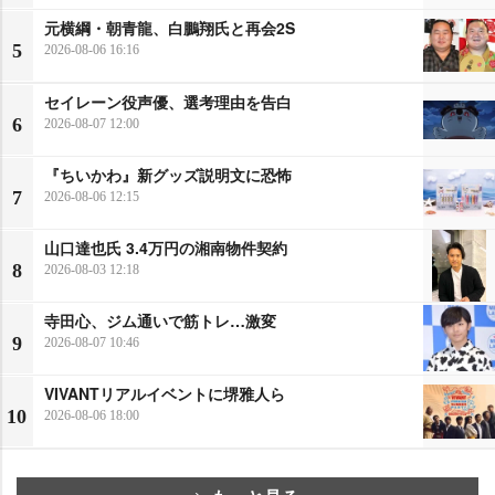
元横綱・朝青龍、白鵬翔氏と再会2S
5
2026-08-06 16:16
セイレーン役声優、選考理由を告白
6
2026-08-07 12:00
『ちいかわ』新グッズ説明文に恐怖
7
2026-08-06 12:15
山口達也氏 3.4万円の湘南物件契約
8
2026-08-03 12:18
寺田心、ジム通いで筋トレ…激変
9
2026-08-07 10:46
VIVANTリアルイベントに堺雅人ら
10
2026-08-06 18:00