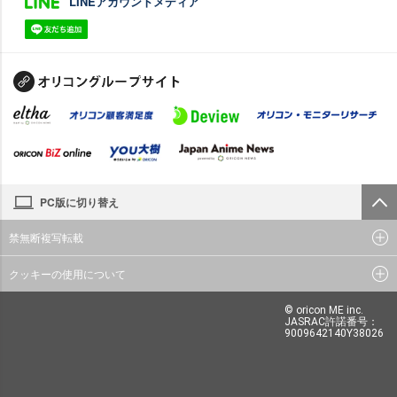
LINEアカウントメディア
PC版に切り替え
禁無断複写転載
クッキーの使用について
© oricon ME inc.
JASRAC許諾番号：
9009642140Y38026