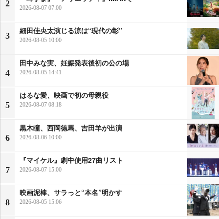
2
2026-08-07 07:00
細田佳央太演じる涼は“現代の彰”
3
2026-08-05 10:00
田中みな実、妊娠発表後初の公の場
4
2026-08-05 14:41
はるな愛、映画で初の母親役
5
2026-08-07 08:18
黒木瞳、西岡徳馬、吉田羊が出演
6
2026-08-06 10:00
『マイケル』劇中使用27曲リスト
7
2026-08-07 15:00
映画泥棒、サラっと“本名”明かす
8
2026-08-05 15:06