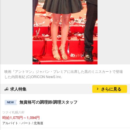
映画『アントマン』ジャパン・プレミアに出席した黒のミニスカートで登場
した内田有紀 (C)ORICON NewS inc.
求人特集
さらに見る
無資格可の調理師/調理スタッフ
NEW
ツクイ札幌八軒
時給1,075円～1,094円
アルバイト・パート / 北海道