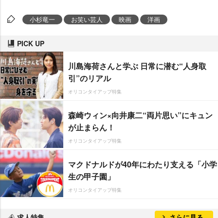
小杉竜一
お笑い芸人
映画
洋画
PICK UP
川島海荷さんと学ぶ 日常に潜む“人身取
引”のリアル
オリコンタイアップ特集
森崎ウィン×向井康二“両片思い”にキュン
が止まらん！
オリコンタイアップ特集
マクドナルドが40年にわたり支える「小学
生の甲子園」
オリコンタイアップ特集
求人特集
さらに見る