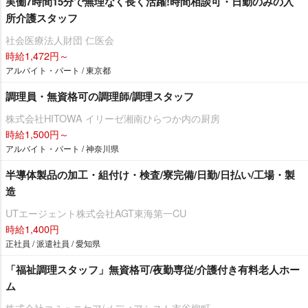
実働7時間15分で無理なく長く活躍!時間相談可・日勤のみの入
所介護スタッフ
社会医療法人財団 仁医会
時給1,472円～
アルバイト・パート / 東京都
調理員・無資格可の調理師/調理スタッフ
株式会社HITOWA イリーゼ湘南ひらつか内の厨房
時給1,500円～
アルバイト・パート / 神奈川県
半導体製品の加工・組付け・検査/寮完備/日勤/日払い/工場・製
造
UTエージェント株式会社AGT東海第一CU
時給1,400円
正社員 / 派遣社員 / 愛知県
「福祉調理スタッフ」無資格可/夜勤専従/介護付き有料老人ホー
ム
株式会社コミュニケア/メディアシスト市谷柳町