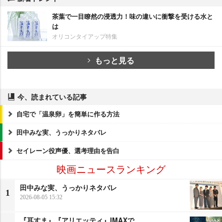
茶葉で一目瞭然の浸透力！味の違いに衝撃を受ける水と
は
オリコンタイアップ特集
もっと見る
今、読まれている記事
自宅で「温泉卵」を簡単に作る方法
田中みな実、うっかりネタバレ
セイレーン役声優、選考理由を告白
映画ニュースランキング
田中みな実、うっかりネタバレ
1
2026-08-05 15:32
『耳すま』『アリエッティ』IMAXで