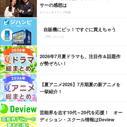
サーの感想は
オリコンタイアップ特集
自販機にピッ！ですぐに買えちゃう
（PR）ジハンピ
2026年7月夏ドラマも、注目作＆話題作
が勢ぞろい！
【夏アニメ2026】7月期夏の新アニメを
一挙紹介！
芸能界を志す10代～20代を応援！ オー
ディション・スクール情報はDeview