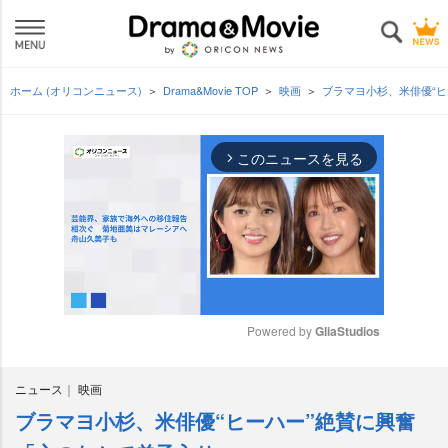
ホーム (オリコンニュース)
Drama&Movie TOP
映画
ブラマヨ小杉、米俳優“
このニュースを見る
arrow_forward_ios
Powered by 
GliaStudios
M
ニュース
映画
u
t
ブラマヨ小杉、米俳優“ヒーハー”絶賛に興奮
e