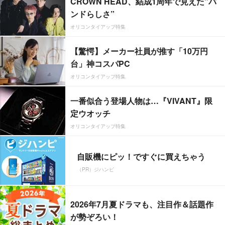
CROWN HEAD、結成1周年で見えた”バ
ンドらしさ”
オリコンタイアップ特集
【驚愕】メーカー社員が推す「10万円
台」神コスパPC
オリコンタイアップ特集
一番似合う登場人物は…『VIVANT』限
定ウオッチ
オリコンタイアップ特集
自販機にピッ！ですぐに買えちゃう
（PR）ジハンピ
2026年7月夏ドラマも、注目作＆話題作
が勢ぞろい！