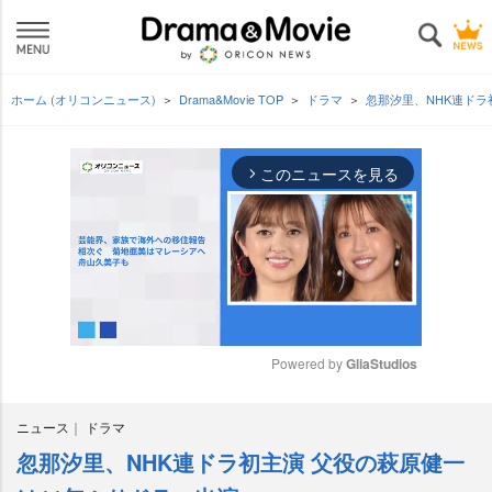
ホーム (オリコンニュース)
Drama&Movie TOP
ドラマ
忽那汐里、NHK連ドラ
このニュースを見る
arrow_forward_ios
Powered by 
GliaStudios
M
ニュース
ドラマ
u
t
忽那汐里、NHK連ドラ初主演 父役の萩原健一
e