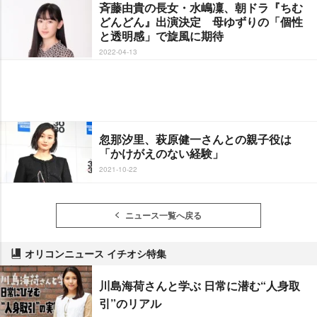
斉藤由貴の長女・水嶋凜、朝ドラ『ちむ
どんどん』出演決定 母ゆずりの「個性
と透明感」で旋風に期待
2022-04-13
忽那汐里、萩原健一さんとの親子役は
「かけがえのない経験」
2021-10-22
ニュース一覧へ戻る
オリコンニュース イチオシ特集
川島海荷さんと学ぶ 日常に潜む“人身取
引”のリアル