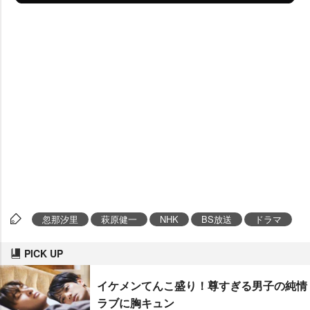
忽那汐里
萩原健一
NHK
BS放送
ドラマ
PICK UP
イケメンてんこ盛り！尊すぎる男子の純情
ラブに胸キュン