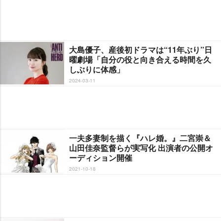
大島優子、産後初ドラマは“11年ぶり”日
曜劇場「自分の役と向き合える時間を久
しぶりに体感」
2024-03-11
一夫多妻制を描く『ハレ婚。』二宮崇＆
山田佳奈監督らが実写化 出演者の公開オ
ーディション開催
2021-10-18