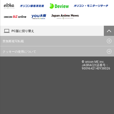
PC版に切り替え
禁無断複写転載
クッキーの使用について
© oricon ME inc.
JASRAC許諾番号：
9009642140Y38026