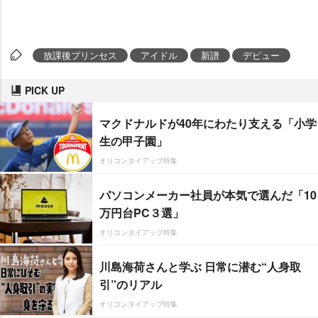
放課後プリンセス
アイドル
新譜
デビュー
PICK UP
マクドナルドが40年にわたり支える「小学
生の甲子園」
オリコンタイアップ特集
パソコンメーカー社員が本気で選んだ「10
万円台PC３選」
オリコンタイアップ特集
川島海荷さんと学ぶ 日常に潜む“人身取
引”のリアル
オリコンタイアップ特集