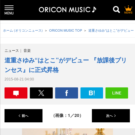
ホーム (オリコンニュース)
ORICON MUSIC TOP
道重さゆみ“はとこ”がデビュ
ニュース
音楽
道重さゆみ“はとこ”がデビュー 『放課後プリ
ンセス』に正式昇格
2015-08-21 04:00
（画像：1／20）
前へ
次へ