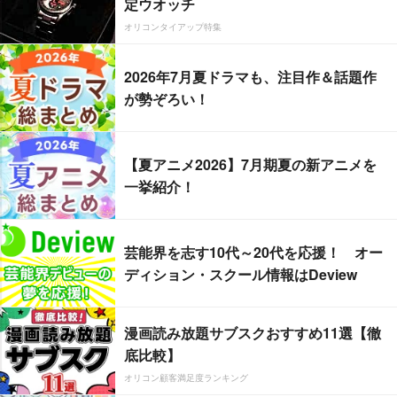
定ウオッチ
オリコンタイアップ特集
2026年7月夏ドラマも、注目作＆話題作
が勢ぞろい！
【夏アニメ2026】7月期夏の新アニメを
一挙紹介！
芸能界を志す10代～20代を応援！ オー
ディション・スクール情報はDeview
漫画読み放題サブスクおすすめ11選【徹
底比較】
オリコン顧客満足度ランキング