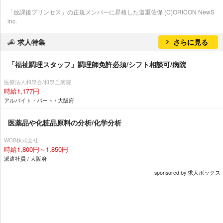
「放課後プリンセス」の正規メンバーに昇格した道重佐保 (C)ORICON NewS
inc.
求人特集
さらに見る
「福祉調理スタッフ」調理師免許必須/シフト相談可/病院
医療法人和泉会/和泉丘病院
時給1,177円
アルバイト・パート / 大阪府
医薬品や化粧品原料の分析/化学分析
WDB株式会社
時給1,800円～1,850円
派遣社員 / 大阪府
sponsored by 求人ボックス