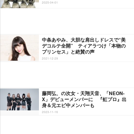
2025-04-01
中条あやみ、大胆な肩出しドレスで“美
デコルテ全開” ティアラつけ「本物の
プリンセス」と絶賛の声
2021-12-29
藤岡弘、の次女・天翔天音、「NEON-
X」デビューメンバーに 『虹プロ』出
身＆元エビ中メンバーも
2023-11-16