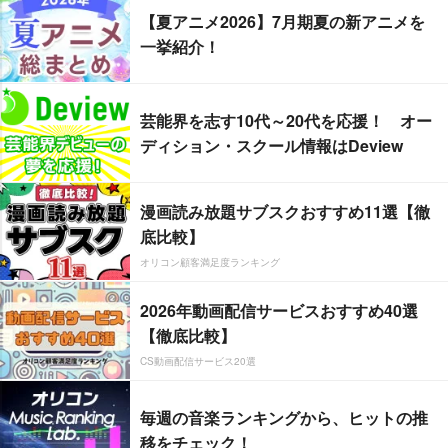
【夏アニメ2026】7月期夏の新アニメを
一挙紹介！
芸能界を志す10代～20代を応援！ オー
ディション・スクール情報はDeview
漫画読み放題サブスクおすすめ11選【徹
底比較】
オリコン顧客満足度ランキング
2026年動画配信サービスおすすめ40選
【徹底比較】
CS動画配信サービス20選
毎週の音楽ランキングから、ヒットの推
移をチェック！