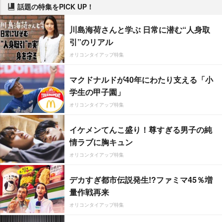
話題の特集をPICK UP！
川島海荷さんと学ぶ 日常に潜む“人身取
引”のリアル
オリコンタイアップ特集
マクドナルドが40年にわたり支える「小
学生の甲子園」
オリコンタイアップ特集
イケメンてんこ盛り！尊すぎる男子の純
情ラブに胸キュン
オリコンタイアップ特集
デカすぎ都市伝説発生!?ファミマ45％増
量作戦再来
オリコンタイアップ特集