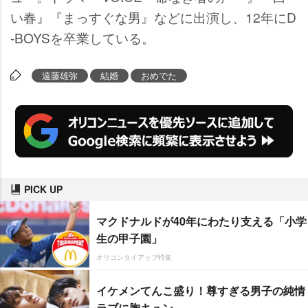
い春』『まっすぐな男』などに出演し、12年にD
-BOYSを卒業している。
遠藤雄弥
結婚
おめでた
PICK UP
マクドナルドが40年にわたり支える「小学
生の甲子園」
オリコンタイアップ特集
イケメンてんこ盛り！尊すぎる男子の純情
ラブに胸キュン