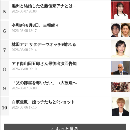
池田と結婚した佐藤佳奈アナとは…
5
2026-08-07 20:08
令和8年8月8日、吉報続々
6
2026-08-08 18:17
林田アナ サタデーウオッチ9離れる
7
2026-08-08 22:14
アド街山田五郎さん最後出演回告知
8
2026-08-08 09:10
「父の部屋を奪いたい」→大改造へ
9
2026-08-07 07:00
白濱亜嵐、姪っ子たちと2ショット
10
2026-08-06 17:15
もっと見る