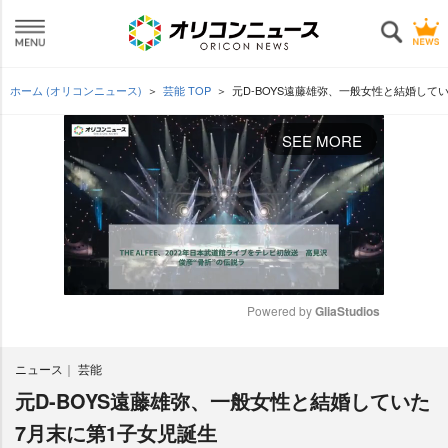
ホーム (オリコンニュース)
芸能 TOP
元D-BOYS遠藤雄弥、一般女性と結婚してい
SEE MORE
Powered by 
GliaStudios
M
ニュース
芸能
u
t
元D-BOYS遠藤雄弥、一般女性と結婚していた
e
7月末に第1子女児誕生