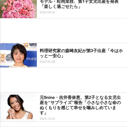
モデル・松岡里枝、第1子女児出産を発表
「楽しく過ごせたら」
2023-05-05
料理研究家の森崎友紀が第3子出産「今はホ
ッと一安心」
2022-02-28
元9nine・吉井香奈恵、第2子となる女児出
産を“サプライズ”報告「小さな小さな命の
ぬくもりを感じて幸せを噛みしめていま
す」
2025-12-24