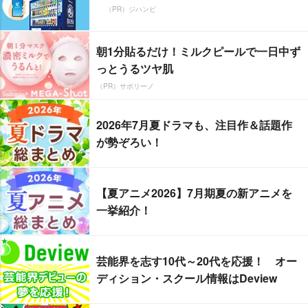
（PR）ジハンピ
朝1分貼るだけ！ミルクピールで一日中ず
っとうるツヤ肌
（PR）サボリーノ
2026年7月夏ドラマも、注目作＆話題作
が勢ぞろい！
【夏アニメ2026】7月期夏の新アニメを
一挙紹介！
芸能界を志す10代～20代を応援！ オー
ディション・スクール情報はDeview