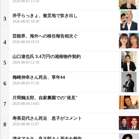
2026-08-05 15:10
井手らっきょ、被災地で炊き出し
3
2026-08-05 10:39
芸能界、海外への移住報告相次ぐ
4
2026-08-04 19:53
山口達也氏 3.4万円の湘南物件契約
5
2026-08-03 12:18
梅崎伸幸さん死去、享年44
6
2026-08-03 15:16
片岡鶴太郎、自家農園での“発見”
7
2026-08-04 14:05
寿美花代さん死去 息子がコメント
8
2026-08-06 12:07
清水アキラ、良太郎さん死去を報告