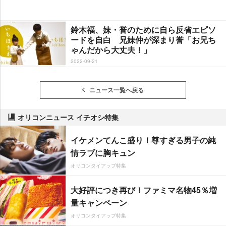
鈴木福、妹・誉のために自ら反省エピソ
ードを自白 兄妹仲が深まり誉「お兄ち
ゃんだから大丈夫！」
2022-09-21
ニュース一覧へ戻る
オリコンニュース イチオシ特集
イケメンてんこ盛り！尊すぎる男子の純
情ラブに胸キュン
オリコンタイアップ特集
大好評につき再び！ファミマ名物45％増
量キャンペーン
オリコンタイアップ特集