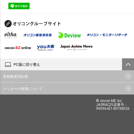
PC版に切り替え
禁無断複写転載
クッキーの使用について
© oricon ME inc.
JASRAC許諾番号：
9009642140Y38026