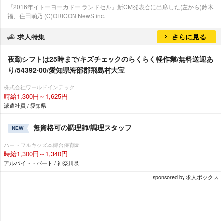
『2016年イトーヨーカドー ランドセル』新CM発表会に出席した(左から)鈴木
福、住田萌乃 (C)ORICON NewS inc.
求人特集
さらに見る
夜勤シフトは25時まで/キズチェックのらくらく軽作業/無料送迎あ
り/54392-00/愛知県海部郡飛島村大宝
株式会社ワールドインテック
時給1,300円～1,625円
派遣社員 / 愛知県
無資格可の調理師/調理スタッフ
NEW
ハートフルキッズ本郷台保育園
時給1,300円～1,340円
アルバイト・パート / 神奈川県
sponsored by 求人ボックス