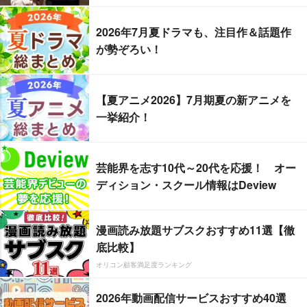
2026年7月夏ドラマも、注目作＆話題作
が勢ぞろい！
【夏アニメ2026】7月期夏の新アニメを
一挙紹介！
芸能界を志す10代～20代を応援！ オー
ディション・スクール情報はDeview
漫画読み放題サブスクおすすめ11選【徹
底比較】
オリコン顧客満足度ランキング
2026年動画配信サービスおすすめ40選