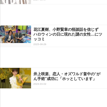
花江夏樹、小野賢章の怪談話を信じず
ハロウィンの日に現れた謎の女性…にツ
ッコミ
2025-08-26
井上咲楽、恋人・オズワルド畠中の“が
ん手術”成功に「ホッとしています」
2024-03-02