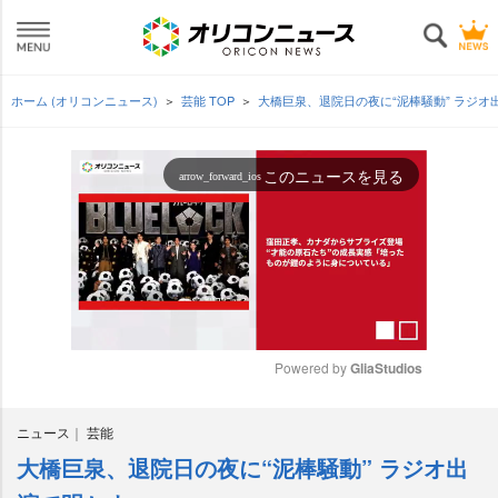
ホーム (オリコンニュース)
芸能 TOP
大橋巨泉、退院日の夜に“泥棒騒動” ラジ
このニュースを見る
arrow_forward_ios
Powered by 
GliaStudios
M
ニュース
芸能
u
t
大橋巨泉、退院日の夜に“泥棒騒動” ラジオ出
e