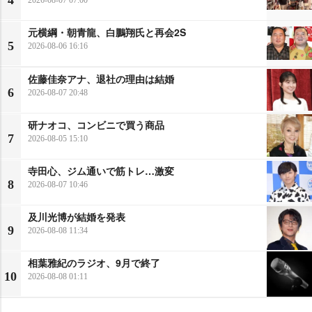
4
元横綱・朝青龍、白鵬翔氏と再会2S
5
2026-08-06 16:16
佐藤佳奈アナ、退社の理由は結婚
6
2026-08-07 20:48
研ナオコ、コンビニで買う商品
7
2026-08-05 15:10
寺田心、ジム通いで筋トレ…激変
8
2026-08-07 10:46
及川光博が結婚を発表
9
2026-08-08 11:34
相葉雅紀のラジオ、9月で終了
10
2026-08-08 01:11