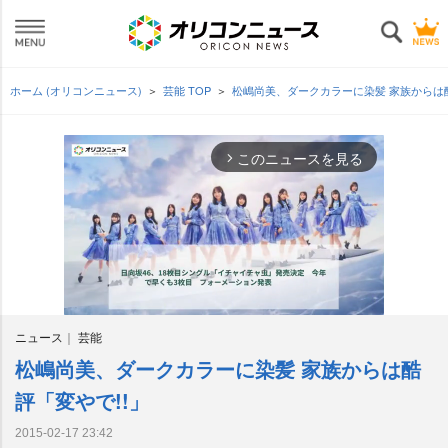
ホーム (オリコンニュース)
芸能 TOP
松嶋尚美、ダークカラーに染髪 家族からは酷
このニュースを見る
arrow_forward_ios
ニュース
芸能
松嶋尚美、ダークカラーに染髪 家族からは酷
M
u
評「変やで!!」
t
e
2015-02-17 23:42