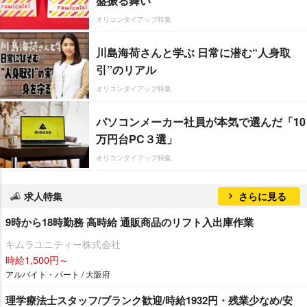
盤振る舞い
オリコンタイアップ特集
川島海荷さんと学ぶ 日常に潜む“人身取
引”のリアル
オリコンタイアップ特集
パソコンメーカー社員が本気で選んだ「10
万円台PC３選」
オリコンタイアップ特集
求人特集
さらに見る
9時から18時勤務 高時給 通販商品のリフト入出庫作業
キムラユニティー株式会社
時給1,500円～
アルバイト・パート / 大阪府
理学療法士スタッフ/ブランク歓迎/時給1932円・残業少なめ/安