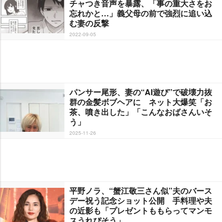
チャつき音声を暴露、「事の重大さをお
忘れかと…」義父母の前で強烈に追い込
む妻の反撃
2022-09-05
パンサー尾形、妻の“AI遊び”で破壊力抜
群の金髪ボブヘアに ネット大爆笑「お
茶、噴き出した」「こんなおばさんいそ
う」
2025-11-26
平野ノラ、“蟹江敬三さん似”夫のバース
デー祝う記念ショット公開 手料理や夫
の近影も「プレゼントももらってマンモ
スうれぴそう」