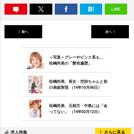
前へ
次へ
＜写真＞グレーやピンク系も…
松嶋尚美の「髪色遍歴」
松嶋尚美、長女・空詩ちゃんと初
の表紙実現 （14年10月06日）
松嶋尚美、元相方・中島には「会
ってない」 （14年02月12日）
求人特集
さらに見る