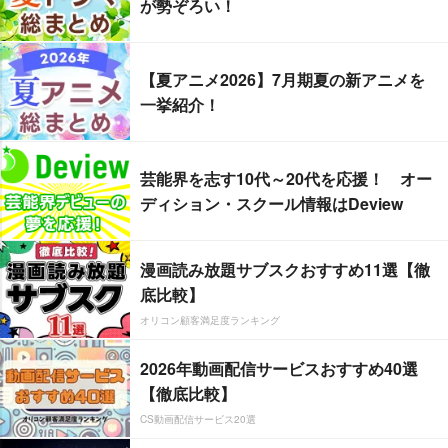
が勢ぞろい！
【夏アニメ2026】7月期夏の新アニメを
一挙紹介！
芸能界を志す10代～20代を応援！ オー
ディション・スクール情報はDeview
漫画読み放題サブスクおすすめ11選【徹
底比較】
オリコン顧客満足度ランキング
2026年動画配信サービスおすすめ40選
【徹底比較】
CS動画配信サービス20選