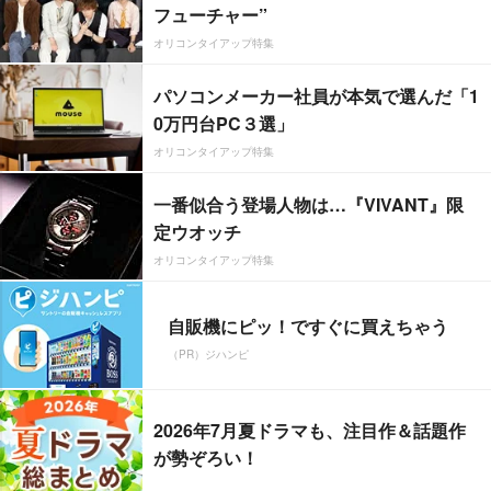
フューチャー”
オリコンタイアップ特集
パソコンメーカー社員が本気で選んだ「1
0万円台PC３選」
オリコンタイアップ特集
一番似合う登場人物は…『VIVANT』限
定ウオッチ
オリコンタイアップ特集
自販機にピッ！ですぐに買えちゃう
（PR）ジハンピ
2026年7月夏ドラマも、注目作＆話題作
が勢ぞろい！