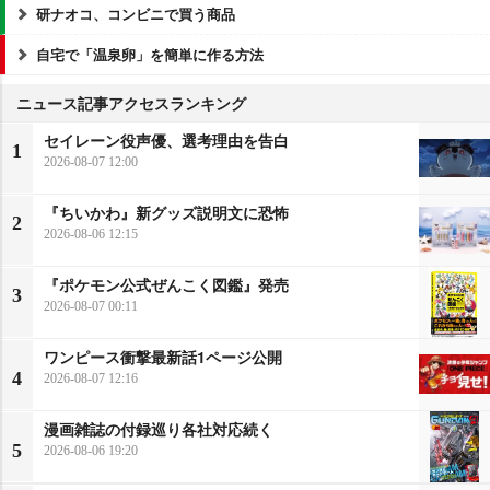
研ナオコ、コンビニで買う商品
自宅で「温泉卵」を簡単に作る方法
ニュース記事アクセスランキング
セイレーン役声優、選考理由を告白
1
2026-08-07 12:00
『ちいかわ』新グッズ説明文に恐怖
2
2026-08-06 12:15
『ポケモン公式ぜんこく図鑑』発売
3
2026-08-07 00:11
ワンピース衝撃最新話1ページ公開
4
2026-08-07 12:16
漫画雑誌の付録巡り各社対応続く
5
2026-08-06 19:20