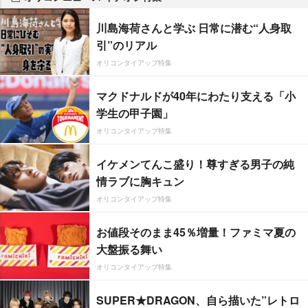
川島海荷さんと学ぶ 日常に潜む“人身取
引”のリアル
オリコンタイアップ特集
マクドナルドが40年にわたり支える「小
学生の甲子園」
オリコンタイアップ特集
イケメンてんこ盛り！尊すぎる男子の純
情ラブに胸キュン
オリコンタイアップ特集
お値段そのまま45％増量！ファミマ夏の
大盤振る舞い
オリコンタイアップ特集
SUPER★DRAGON、自ら描いた”レトロ