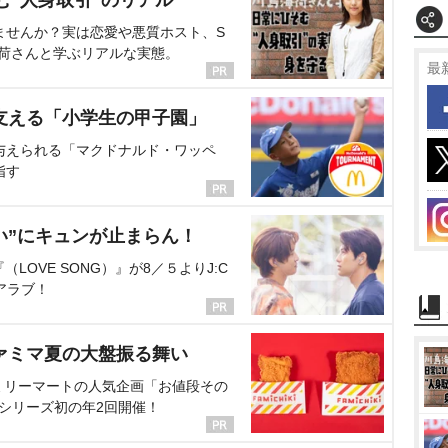
む“人身取引”のリアル
ませんか？実は恋愛や悪質ホスト、S
海荷さんと学ぶリアルな実態。
最
支える「小学生の甲子園」
与えられる「マクドナルド・ワッペ
指す
い”にキュンが止まらん！
OVE SONG）』が8／５よりJ:C
アラブ！
ァミマ夏の大盤振る舞い
ミリーマートの人気企画「お値段その
、シリーズ初の年2回開催！