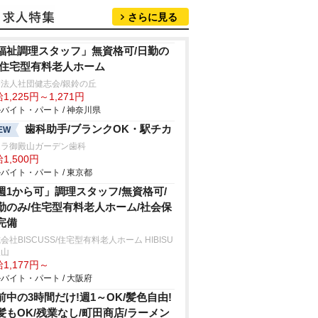
さらに見る
福祉調理スタッフ」無資格可/日勤の
/住宅型有料老人ホーム
法人社団健志会/銀鈴の丘
1,225円～1,271円
バイト・パート / 神奈川県
歯科助手/ブランクOK・駅チカ
EW
ムラ御殿山ガーデン歯科
1,500円
バイト・パート / 東京都
週1から可」調理スタッフ/無資格可/
勤のみ/住宅型有料老人ホーム/社会保
完備
会社BISCUSS/住宅型有料老人ホーム HIBISU
里山
1,177円～
バイト・パート / 大阪府
前中の3時間だけ!週1～OK/髪色自由!
髪もOK/残業なし/町田商店/ラーメン