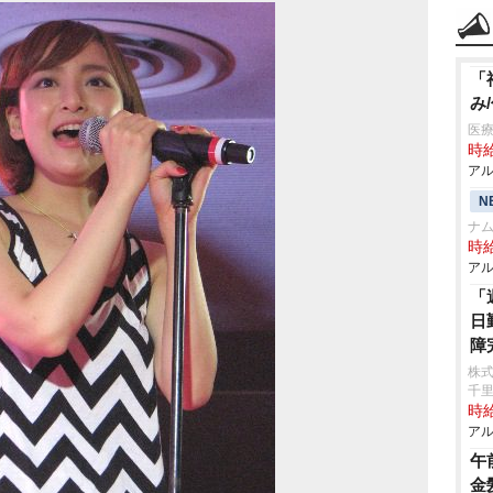
「
み
医療
時給
アル
N
ナ
時給
アル
「
日
障
株式
千
時給
アル
午
金