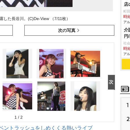
店
町田
時給
た長谷川。(C)De-View （7/11枚）
アル
介
次の写真
円
社会
時給
アル
1
1 / 2
2
t、夏のイベントラッシュをしめくくる熱いライブ