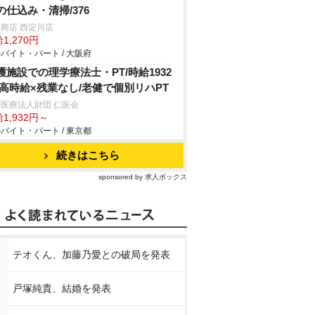
の仕込み・清掃/376
商店 西淀川店
1,270円
バイト・パート / 大阪府
護施設での理学療法士・PT/時給1932
/高時給×残業なし/老健で個別リハPT
医療法人財団 仁医会
1,932円～
バイト・パート / 東京都
続きはこちら
sponsored by 求人ボックス
テオくん、加藤乃愛との破局を発表
戸塚純貴、結婚を発表