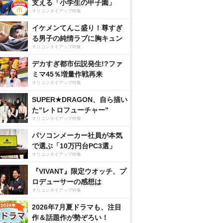
支える「小学生の甲子園」
オリコンタイアップ特集
イケメンてんこ盛り！尊すぎ
る男子の純情ラブに胸キュン
オリコンタイアップ特集
デカすぎ都市伝説発生!?ファ
ミマ45％増量作戦再来
オリコンタイアップ特集
SUPER★DRAGON、自ら描い
た”レトロフューチャー”
オリコンタイアップ特集
パソコンメーカー社員が本気
で選ぶ「10万円台PC3選」
オリコンタイアップ特集
『VIVANT』限定ウオッチ、プ
ロデューサーの感想は
オリコンタイアップ特集
2026年7月夏ドラマも、注目
作＆話題作が勢ぞろい！