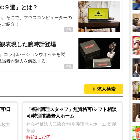
C９選」とは？
い。そこで、マウスコンピューターの
をご紹介！
界観表現した腕時計登場
NT』コラボレーションウオッチを製
担当者が魅力を解説する。
求人検索
可/日
「福祉調理スタッフ」無資格可/シフト相談
可/特別養護老人ホーム
社会福祉法人三篠会/特別養護老人ホーム 松屋
/枚方
茶論
時給1,177円