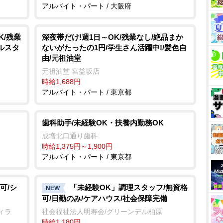
アルバイト・パート / 大阪府
K/残業
深夜帯だけ!週1日～OK/残業なし/絶品まか
ルスタ
ないがたったの1円/学生さん活躍中!/髪色自
由/元祖油堂
元祖油堂 宮益坂店
時給1,688円
アルバイト・パート / 東京都
歯科助手/未経験OK・扶養内勤務OK
成増北口通り歯科
時給1,375円～1,900円
アルバイト・パート / 東京都
可/シ
「未経験OK」調理スタッフ/無資格
NEW
可/日勤のみ/ケアハウス/社会保障完備
ィラ
社会福祉法人明寿会/グリーンデル柏原
時給1,180円