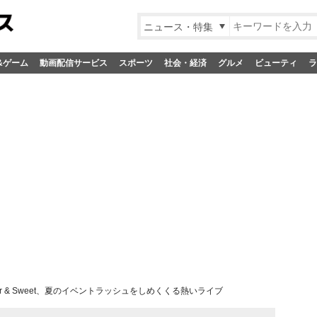
ニュース・特集
&ゲーム
動画配信サービス
スポーツ
社会・経済
グルメ
ビューティ
ラ
tter & Sweet、夏のイベントラッシュをしめくくる熱いライブ