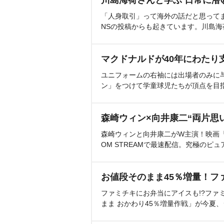
川島海荷さんと学ぶ 日常に潜
「人身取引」って海外の話だと思って
NSの投稿からも起きています。川島
マクドナルドが40年にわたり
ユニフォームの右袖には出場者のみに
ン」をつけて学童球児たちが頂点を目
森崎ウィン×向井康二“両片思
森崎ウィンと向井康二がW主演！映画『（L
OM STREAMで最速配信。究極のピュ
お値段そのまま45％増量！フ
ファミチキにお弁当にアイスも!?ファ
まま おかわり45％増量作戦」が今夏