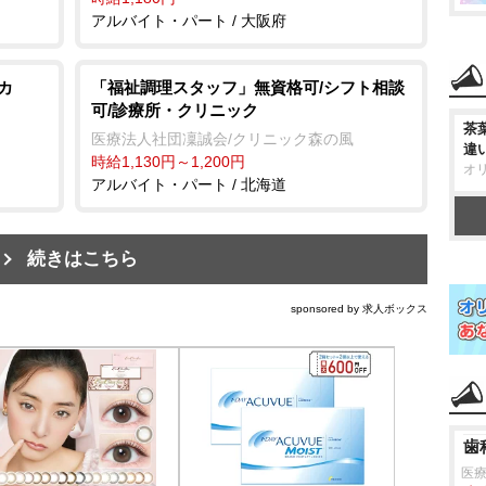
アルバイト・パート / 大阪府
カ
「福祉調理スタッフ」無資格可/シフト相談
可/診療所・クリニック
茶
医療法人社団凜誠会/クリニック森の風
違
時給1,130円～1,200円
オ
アルバイト・パート / 北海道
続きはこちら
sponsored by 求人ボックス
歯
医