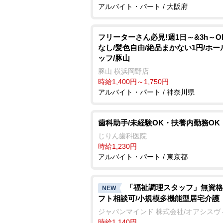
アルバイト・パート / 大阪府
フリーターさん必見!週1日～&3h～O
なし/髪色自由/絶品まかない1円/ホー
ッフ/豚山
豚山 横浜岡野店
時給1,400円～1,750円
アルバイト・パート / 神奈川県
歯科助手/未経験OK・扶養内勤務OK
じりん歯科医院
時給1,230円
アルバイト・パート / 東京都
「福祉調理スタッフ」無資格
NEW
フト相談可/小規模多機能型居宅介護
ジャパンマインド 株式会社/オアシスヴ
時給1,140円