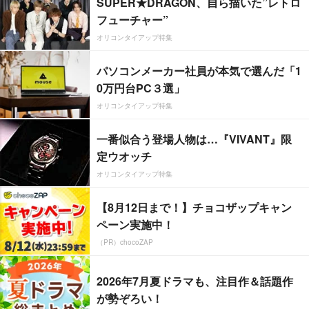
SUPER★DRAGON、自ら描いた”レトロ
フューチャー”
オリコンタイアップ特集
パソコンメーカー社員が本気で選んだ「1
0万円台PC３選」
オリコンタイアップ特集
一番似合う登場人物は…『VIVANT』限
定ウオッチ
オリコンタイアップ特集
【8月12日まで！】チョコザップキャン
ペーン実施中！
（PR）chocoZAP
2026年7月夏ドラマも、注目作＆話題作
が勢ぞろい！