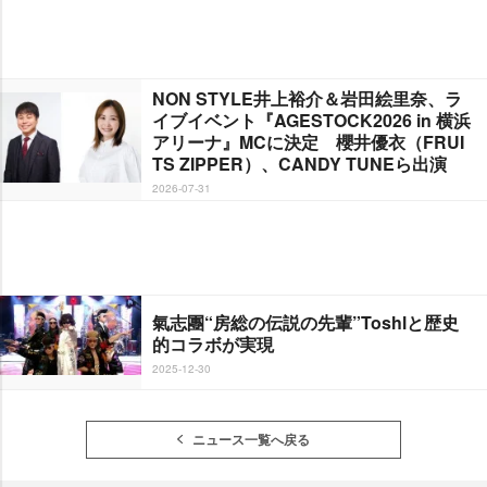
NON STYLE井上裕介＆岩田絵里奈、ラ
イブイベント『AGESTOCK2026 in 横浜
アリーナ』MCに決定 櫻井優衣（FRUI
TS ZIPPER）、CANDY TUNEら出演
2026-07-31
氣志團“房総の伝説の先輩”Toshlと歴史
的コラボが実現
2025-12-30
ニュース一覧へ戻る