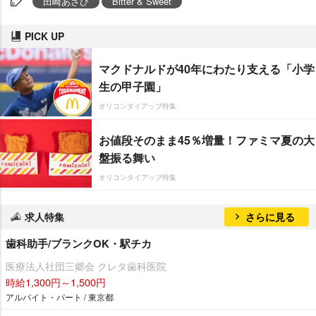
田崎あさひ
Bitter & Sweet
PICK UP
マクドナルドが40年にわたり支える「小学
生の甲子園」
オリコンタイアップ特集
お値段そのまま45％増量！ファミマ夏の大
盤振る舞い
オリコンタイアップ特集
求人特集
さらに見る
歯科助手/ブランクOK・駅チカ
医療法人社団三郷会 クレタ歯科医院
時給1,300円～1,500円
アルバイト・パート / 東京都