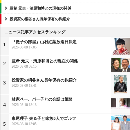
亜希 元夫・清原和博との現在の関係
投資家の桐谷さん長年保有の株紹介
ニュース記事アクセスランキング
『徹子の部屋』山村紅葉放送日決定
1
2026-08-09 17:05
亜希 元夫・清原和博との現在の関係
2
2026-08-08 08:15
投資家の桐谷さん長年保有の株紹介
3
2026-08-09 18:41
林家ペー、パー子との会話は筆談
4
2026-08-10 18:18
東尾理子 夫＆子と家族5人でゴルフ
5
2026-08-10 13:05