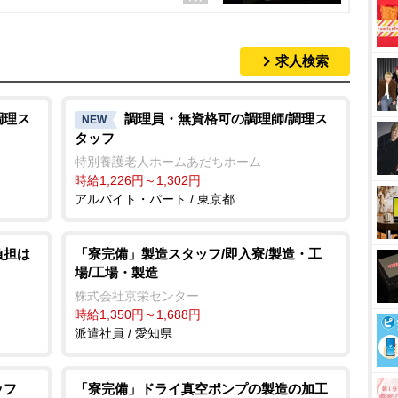
求人検索
調理ス
調理員・無資格可の調理師/調理ス
NEW
タッフ
特別養護老人ホームあだちホーム
時給1,226円～1,302円
アルバイト・パート / 東京都
負担は
「寮完備」製造スタッフ/即入寮/製造・工
場/工場・製造
株式会社京栄センター
時給1,350円～1,688円
派遣社員 / 愛知県
ッフ
「寮完備」ドライ真空ポンプの製造の加工