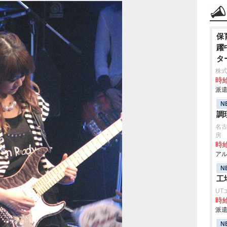
保
躍
タ
株
時給
派遣
N
調
名
房
時給
アル
N
工
UT
時給
派遣
N