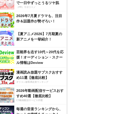
で一日中ずっとうるツヤ肌
（PR）サボリーノ
2026年7月夏ドラマも、注目
作＆話題作が勢ぞろい！
【夏アニメ2026】7月期夏の
新アニメを一挙紹介！
芸能界を志す10代～20代を応
援！オーディション・スクー
ル情報はDeview
漫画読み放題サブスクおすす
め11選【徹底比較】
オリコン顧客満足度ランキング
2026年動画配信サービスおす
すめ40選【徹底比較】
CS動画配信サービス20選
毎週の音楽ランキングから、