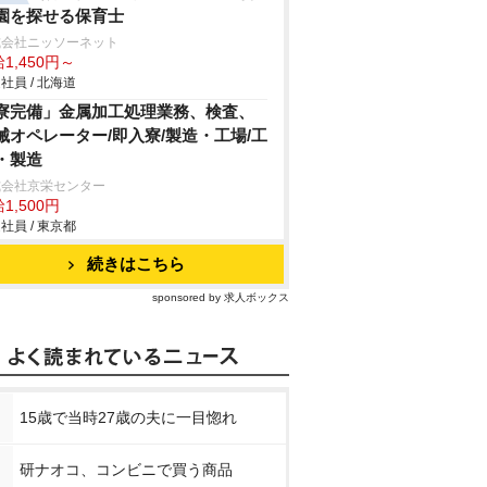
園を探せる保育士
式会社ニッソーネット
1,450円～
社員 / 北海道
寮完備」金属加工処理業務、検査、
械オペレーター/即入寮/製造・工場/工
・製造
式会社京栄センター
1,500円
社員 / 東京都
続きはこちら
sponsored by 求人ボックス
15歳で当時27歳の夫に一目惚れ
研ナオコ、コンビニで買う商品