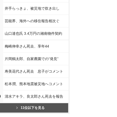
井手らっきょ、被災地で炊き出し
芸能界、海外への移住報告相次ぐ
山口達也氏 3.4万円の湘南物件契約
梅崎伸幸さん死去、享年44
片岡鶴太郎、自家農園での“発見”
寿美花代さん死去 息子がコメント
松本潤、熊本地震被災地へコメント
0
清水アキラ、良太郎さん死去を報告
11位以下を見る