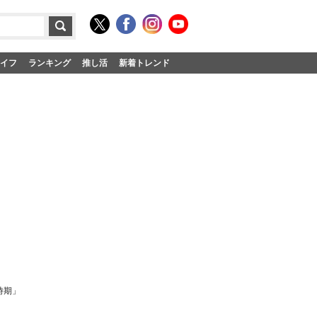
イフ
ランキング
推し活
新着トレンド
時期」