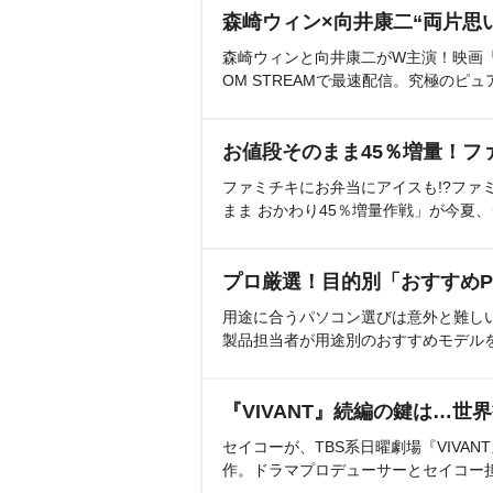
森崎ウィン×向井康二“両片思
森崎ウィンと向井康二がW主演！映画『（L
OM STREAMで最速配信。究極のピュ
お値段そのまま45％増量！フ
ファミチキにお弁当にアイスも!?ファ
まま おかわり45％増量作戦」が今夏
プロ厳選！目的別「おすすめP
用途に合うパソコン選びは意外と難し
製品担当者が用途別のおすすめモデル
『VIVANT』続編の鍵は…世
セイコーが、TBS系日曜劇場『VIVA
作。ドラマプロデューサーとセイコー