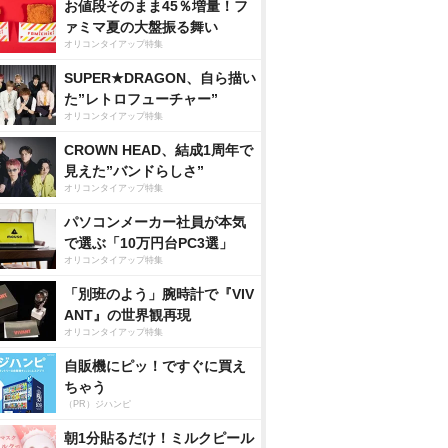
お値段そのまま45％増量！フ
ァミマ夏の大盤振る舞い
オリコンタイアップ特集
SUPER★DRAGON、自ら描い
た”レトロフューチャー”
オリコンタイアップ特集
CROWN HEAD、結成1周年で
見えた”バンドらしさ”
オリコンタイアップ特集
パソコンメーカー社員が本気
で選ぶ「10万円台PC3選」
オリコンタイアップ特集
「別班のよう」腕時計で『VIV
ANT』の世界観再現
オリコンタイアップ特集
自販機にピッ！ですぐに買え
ちゃう
（PR）ジハンピ
朝1分貼るだけ！ミルクピール