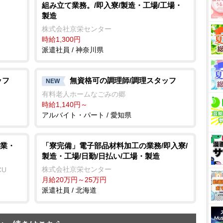
組み立て業務。/即入寮/製造・工場/工場・
製造
株式会社京栄センター
時給1,300円
派遣社員 / 神奈川県
ッフ
無資格可の調理師/調理スタッフ
NEW
有料老人ホームなごみの郷
時給1,140円～
アルバイト・パート / 愛知県
業・
「寮完備」電子部品材料加工の業務/即入寮/
製造・工場/日勤/日払い/工場・製造
株式会社京栄センター
CU
月給20万円～25万円
派遣社員 / 北海道