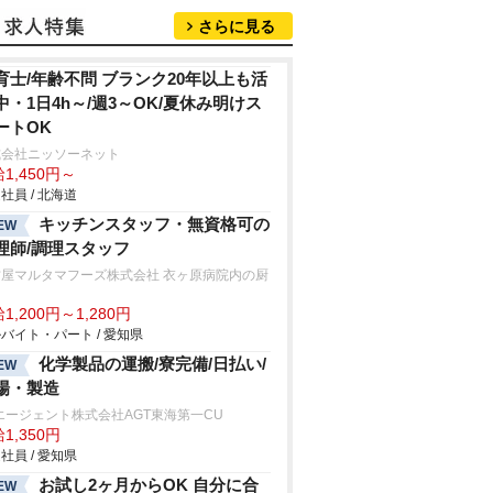
さらに見る
育士/年齢不問 ブランク20年以上も活
中・1日4h～/週3～OK/夏休み明けス
ートOK
式会社ニッソーネット
1,450円～
社員 / 北海道
キッチンスタッフ・無資格可の
EW
理師/調理スタッフ
古屋マルタマフーズ株式会社 衣ヶ原病院内の厨
1,200円～1,280円
バイト・パート / 愛知県
化学製品の運搬/寮完備/日払い/
EW
場・製造
エージェント株式会社AGT東海第一CU
1,350円
社員 / 愛知県
お試し2ヶ月からOK 自分に合
EW