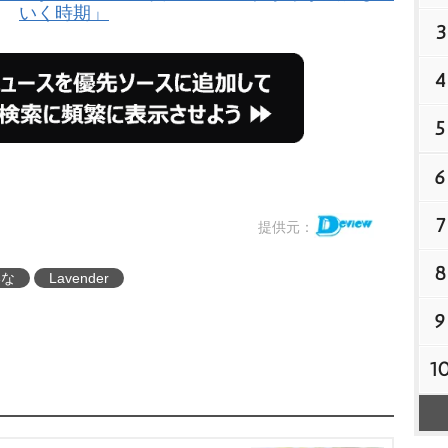
いく時期」
3
4
5
6
7
提供元：
8
いな
Lavender
9
1