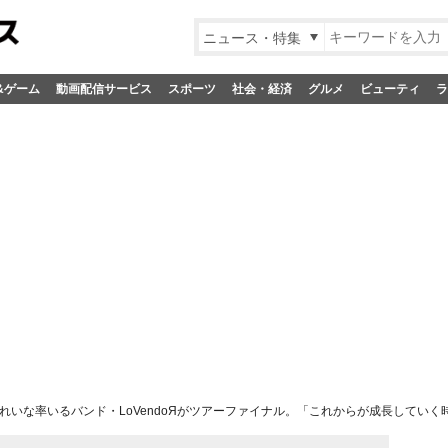
ニュース・特集
&ゲーム
動画配信サービス
スポーツ
社会・経済
グルメ
ビューティ
ラ
れいな率いるバンド・LoVendoЯがツアーファイナル。「これからが成長していく