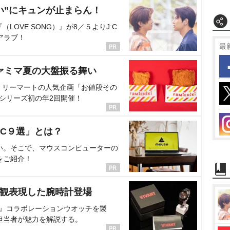
い”にキュンが止まらん！
OVE SONG）』が8／５よりJ:C
アラブ！
最
ァミマ夏の大盤振る舞い
ミリーマートの人気企画「お値段その
、シリーズ初の年2回開催！
C９選」とは？
い。そこで、マウスコンピューターの
をご紹介！
界観表現した腕時計登場
NT』コラボレーションウオッチを製
担当者が魅力を解説する。