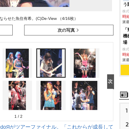
う
株
時給
せた魚住有希。(C)De-View （4/16枚）
派遣
「
次の写真
機
場
株
時給
派遣
1
1 / 2
2
ndoЯがツアーファイナル。「これからが成長して