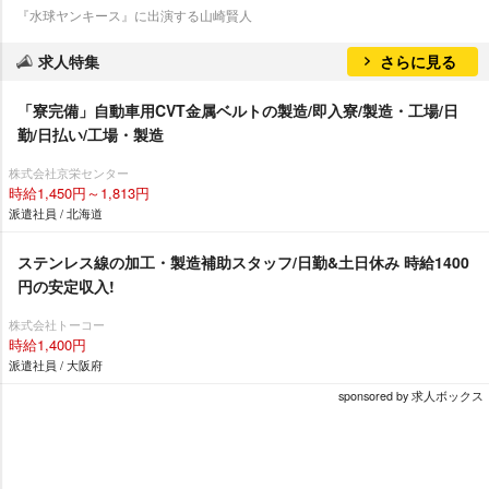
『水球ヤンキース』に出演する山崎賢人
求人特集
さらに見る
「寮完備」自動車用CVT金属ベルトの製造/即入寮/製造・工場/日
勤/日払い/工場・製造
株式会社京栄センター
時給1,450円～1,813円
派遣社員 / 北海道
ステンレス線の加工・製造補助スタッフ/日勤&土日休み 時給1400
円の安定収入!
株式会社トーコー
時給1,400円
派遣社員 / 大阪府
sponsored by 求人ボックス