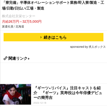
「寮完備」半導体オペレーションサポート業務/即入寮/製造・工
場/日勤/日払い/工場・製造
株式会社京栄センター
月給26万円～32万5,000円
派遣社員 / 北海道
続きはこちら
sponsored by 求人ボックス
関連リンク+
『ギーツ×リバイス』注目キャストを紹
介 『ギーツ』英寿役は今年俳優デビュ
ーの簡秀吉
2022-12-18