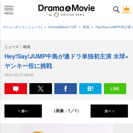
ホーム (オリコンニュース)
Drama&Movie TOP
映画
Hey!Say!JUMP中
ニュース
映画
Hey!Say!JUMP中島が連ドラ単独初主演 水球×
ヤンキー役に挑戦
2014-05-27 08:00
（画像：1／1）
前へ
次へ