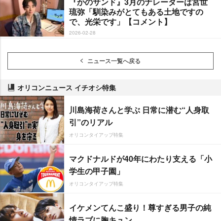
『かのサンド』3月のナレーターは宮世
琉弥「馴染みがとてもある土地ですの
で、光栄です」【コメント】
2026-02-28
ニュース一覧へ戻る
オリコンニュース イチオシ特集
川島海荷さんと学ぶ 日常に潜む“人身取
引”のリアル
オリコンタイアップ特集
マクドナルドが40年にわたり支える「小
学生の甲子園」
オリコンタイアップ特集
イケメンてんこ盛り！尊すぎる男子の純
情ラブに胸キュン