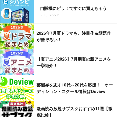
自販機にピッ！ですぐに買えちゃう
（PR）ジハンピ
2026年7月夏ドラマも、注目作＆話題作
が勢ぞろい！
【夏アニメ2026】7月期夏の新アニメを
一挙紹介！
芸能界を志す10代～20代を応援！ オー
ディション・スクール情報はDeview
漫画読み放題サブスクおすすめ11選【徹
底比較】