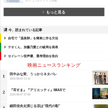
オリコンタイアップ特集
もっと見る
今、読まれている記事
自宅で「温泉卵」を簡単に作る方法
テオくん、加藤乃愛との破局を発表
セイレーン役声優、選考理由を告白
映画ニュースランキング
田中みな実、うっかりネタバレ
1
2026-08-05 15:32
『耳すま』『アリエッティ』IMAXで
2
2026-08-07 07:00
細田佳央太演じる涼は“現代の彰”