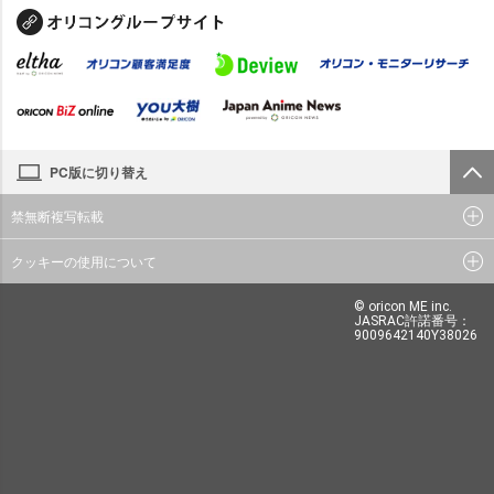
PC版に切り替え
禁無断複写転載
クッキーの使用について
© oricon ME inc.
JASRAC許諾番号：
9009642140Y38026