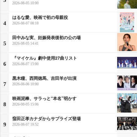
3
2026-08-05 10:00
はるな愛、映画で初の母親役
4
2026-08-07 08:18
田中みな実、妊娠発表後初の公の場
5
2026-08-05 14:41
『マイケル』劇中使用27曲リスト
6
2026-08-07 15:00
黒木瞳、西岡徳馬、吉田羊が出演
7
2026-08-06 10:00
映画泥棒、サラっと“本名”明かす
8
2026-08-05 15:06
窪田正孝カナダからサプライズ登場
9
2026-08-07 19:52