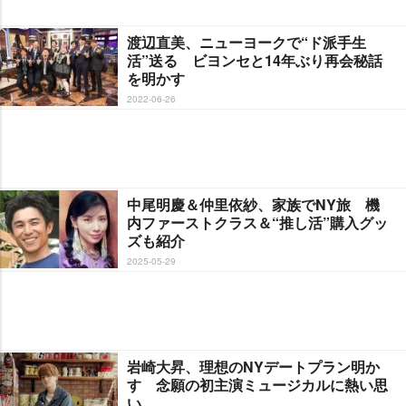
渡辺直美、ニューヨークで“ド派手生
活”送る ビヨンセと14年ぶり再会秘話
を明かす
2022-06-26
中尾明慶＆仲里依紗、家族でNY旅 機
内ファーストクラス＆“推し活”購入グッ
ズも紹介
2025-05-29
崎大昇、理想のNYデートプラン明か
す 念願の初主演ミュージカルに熱い思
い