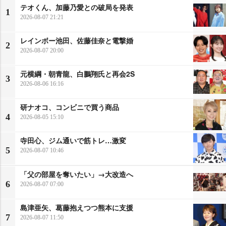
テオくん、加藤乃愛との破局を発表
1
2026-08-07 21:21
レインボー池田、佐藤佳奈と電撃婚
2
2026-08-07 20:00
元横綱・朝青龍、白鵬翔氏と再会2S
3
2026-08-06 16:16
研ナオコ、コンビニで買う商品
4
2026-08-05 15:10
寺田心、ジム通いで筋トレ…激変
5
2026-08-07 10:46
「父の部屋を奪いたい」→大改造へ
6
2026-08-07 07:00
島津亜矢、葛藤抱えつつ熊本に支援
7
2026-08-07 11:50