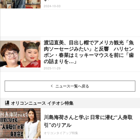
2024-10-03
渡辺直美、目出し帽でアメリカ観光「魚
肉ソーセージみたい」と反響 ハリセン
ボン・春菜はミッキーマウスを前に「歯
の詰まりを…」
2025-11-29
ニュース一覧へ戻る
オリコンニュース イチオシ特集
川島海荷さんと学ぶ 日常に潜む“人身取
引”のリアル
オリコンタイアップ特集