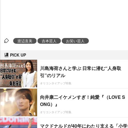
渡辺直美
吉本芸人
お笑い芸人
PICK UP
川島海荷さんと学ぶ 日常に潜む“人身取
引”のリアル
オリコンタイアップ特集
向井康二イケメンすぎ！純愛『（LOVE S
ONG）』
オリコンタイアップ特集
マクドナルドが40年にわたり支える「小学