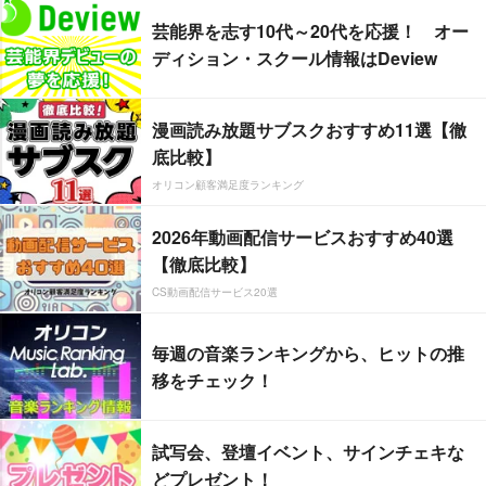
芸能界を志す10代～20代を応援！ オー
ディション・スクール情報はDeview
漫画読み放題サブスクおすすめ11選【徹
底比較】
オリコン顧客満足度ランキング
2026年動画配信サービスおすすめ40選
【徹底比較】
CS動画配信サービス20選
毎週の音楽ランキングから、ヒットの推
移をチェック！
試写会、登壇イベント、サインチェキな
どプレゼント！