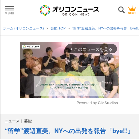
ホーム (オリコンニュース)
芸能 TOP
“留学”渡辺直美、NYへの出発を報告「bye!
このニュースを見る
arrow_forward_ios
Powered by 
GliaStudios
M
ニュース
芸能
u
t
“留学”渡辺直美、NYへの出発を報告「bye!!」
e