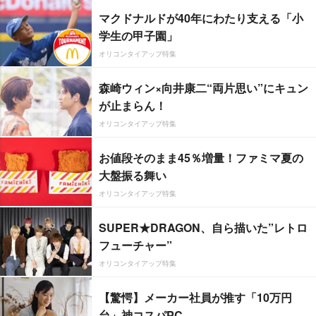
マクドナルドが40年にわたり支える「小
学生の甲子園」
オリコンタイアップ特集
森崎ウィン×向井康二“両片思い”にキュン
が止まらん！
オリコンタイアップ特集
お値段そのまま45％増量！ファミマ夏の
大盤振る舞い
オリコンタイアップ特集
SUPER★DRAGON、自ら描いた”レトロ
フューチャー”
オリコンタイアップ特集
【驚愕】メーカー社員が推す「10万円
台」神コスパPC