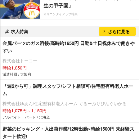
生の甲子園」
オリコンタイアップ特集
求人特集
さらに見る
金属パーツのガス溶接/高時給1650円 日勤&土日祝休みで働き
すい
株式会社トーコー
時給1,650円
派遣社員 / 大阪府
「週2から可」調理スタッフ/シフト相談可/住宅型有料老人ホー
ム
株式会社ゆあん/住宅型有料老人ホーム ぐるーぷりびんぐゆかる
時給1,075円～1,150円
アルバイト・パート / 北海道
野菜のピッキング・入出荷作業/12時出勤×時給1500円 未経験ス
タート歓迎!